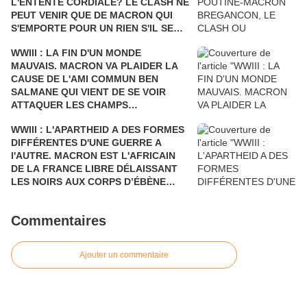
L'ENTENTE CORDIALE? LE CLASH NE
PEUT VENIR QUE DE MACRON QUI
S'EMPORTE POUR UN RIEN S'IL SE
FAIT DÉSTABILISER COMME L'AVAIT
WWIII : LA FIN D'UN MONDE
ÉTÉ SARKOZY!
MAUVAIS. MACRON VA PLAIDER LA
CAUSE DE L'AMI COMMUN BEN
SALMANE QUI VIENT DE SE VOIR
ATTAQUER LES CHAMPS
PÉTROLIERS DE L'ARABIE SAOUDITE
WWIII : L'APARTHEID A DES FORMES
ET D'ARAMCO PAR LE YÉMEN Où LA
DIFFÉRENTES D'UNE GUERRE A
FRANCE BOMBARDE LES ENFANTS
l'AUTRE. MACRON EST L'AFRICAIN
ET LES CIVILS, AU PRÉSIDENT DE
DE LA FRANCE LIBRE DÉLAISSANT
TOUTES LES RUSSIES.
LES NOIRS AUX CORPS D’ÉBÈNE
POUR DEUX NOIRS CHOCOLAT QUI
N'ONT RIEN A VOIR DANS LE
Commentaires
DÉBARQUEMENT DE PROVENCE. UN
HOMMAGE POSTHUME AUX
GOUMIERS, SPAHIS ET TIRAILLEURS
Ajouter un commentaire
QUI N’ÉTAIENT PAS REPRÉSENTÉS.