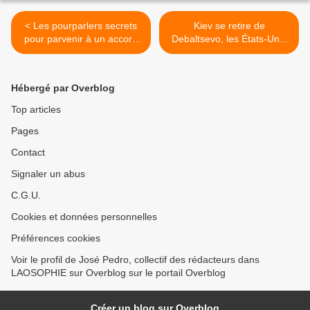
< Les pourparlers secrets
Kiev se retire de
pour parvenir à un accord
Debaltsevo, les États-Unis
sur le commerce des
et l’OTAN menacent la
services (ACS) ont démarré
Russie >
en 2012
Hébergé par Overblog
Top articles
Pages
Contact
Signaler un abus
C.G.U.
Cookies et données personnelles
Préférences cookies
Voir le profil de José Pedro, collectif des rédacteurs dans
LAOSOPHIE sur Overblog sur le portail Overblog
Créer un blog sur Overblog