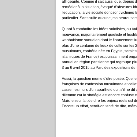
affligeante. Comme il sait aussi que, depuis 
remédier à la situation, évoqué d'obscures id
l'éducation, la vie sociale dont sont victim
particulier. Sans suite aucune, malheureusem
Quant à combattre les idées salafistes, ou Vall
mouvance, majoritairement quiétiste et hostil
wahhabisme saoudien dont le financement lui 
plus d'une centaine de lieux de culte sur les
musulmans, confrérie née en Egypte, serait s
islamiques de France) est puissamment engag
annuel en région parisienne qui regroupe plu
3 au 6 avril 2015 au Parc des expositions du 
Aussi, la question mérite d'être posée. Quelle 
françaises de confession musulmane et celles
casser les murs d'un apartheid qui, s'il ne di
dilemme car la stratégie est encore confuse e
Mais le seul fait de dire les enjeux réels est 
Encore un effort, serait-on tenté de dire, mê