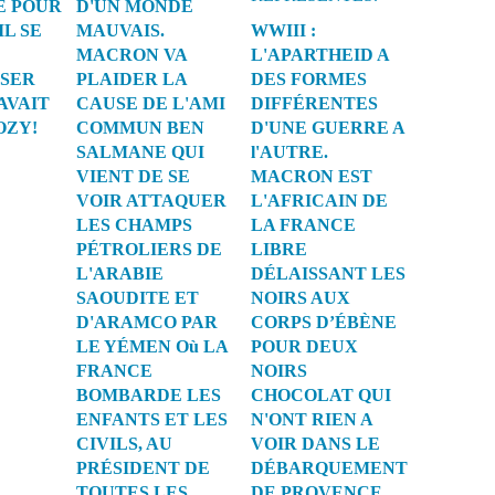
E POUR
D'UN MONDE
IL SE
MAUVAIS.
WWIII :
MACRON VA
L'APARTHEID A
ISER
PLAIDER LA
DES FORMES
AVAIT
CAUSE DE L'AMI
DIFFÉRENTES
OZY!
COMMUN BEN
D'UNE GUERRE A
SALMANE QUI
l'AUTRE.
VIENT DE SE
MACRON EST
VOIR ATTAQUER
L'AFRICAIN DE
LES CHAMPS
LA FRANCE
PÉTROLIERS DE
LIBRE
L'ARABIE
DÉLAISSANT LES
SAOUDITE ET
NOIRS AUX
D'ARAMCO PAR
CORPS D’ÉBÈNE
LE YÉMEN Où LA
POUR DEUX
FRANCE
NOIRS
BOMBARDE LES
CHOCOLAT QUI
ENFANTS ET LES
N'ONT RIEN A
CIVILS, AU
VOIR DANS LE
PRÉSIDENT DE
DÉBARQUEMENT
TOUTES LES
DE PROVENCE.