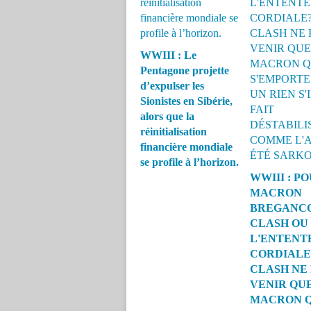
WWIII : Le
Pentagone projette
d’expulser les
Sionistes en Sibérie,
alors que la
réinitialisation
financière mondiale
se profile à l’horizon.
WWIII : P
MACRON
BREGANCO
CLASH OU
L'ENTENT
CORDIALE
CLASH NE
VENIR QU
MACRON Q