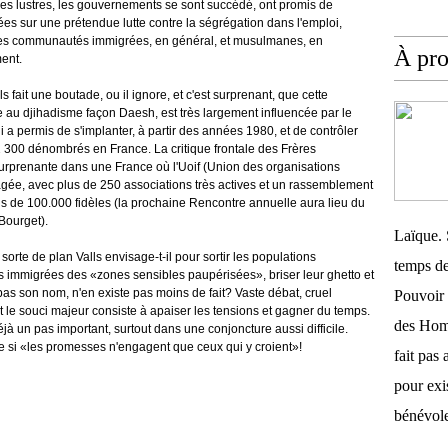
des lustres, les gouvernements se sont succédé, ont promis de
ées sur une prétendue lutte contre la ségrégation dans l'emploi,
es les communautés immigrées, en général, et musulmanes, en
À pr
ent.
s fait une boutade, ou il ignore, et c'est surprenant, que cette
e au djihadisme façon Daesh, est très largement influencée par le
a permis de s'implanter, à partir des années 1980, et de contrôler
 2 300 dénombrés en France. La critique frontale des Frères
urprenante dans une France où l'Uoif (Union des organisations
ée, avec plus de 250 associations très actives et un rassemblement
s de 100.000 fidèles (la prochaine Rencontre annuelle aura lieu du
Bourget).
Laïque. 
sorte de plan Valls envisage-t-il pour sortir les populations
temps de
 immigrées des «zones sensibles paupérisées», briser leur ghetto et
t pas son nom, n'en existe pas moins de fait? Vaste débat, cruel
Pouvoir 
t le souci majeur consiste à apaiser les tensions et gagner du temps.
des Homm
déjà un pas important, surtout dans une conjoncture aussi difficile.
me si «les promesses n'engagent que ceux qui y croient»!
fait pas 
pour exis
bénévole