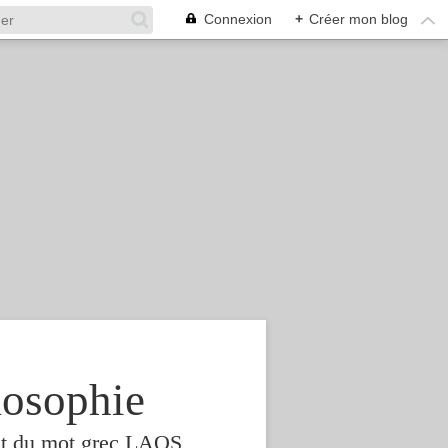
Connexion
+
Créer mon blog
osophie
est du mot grec LAOS