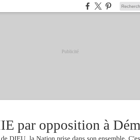
Publicité
 par opposition à Dém
e de DIEU, la Nation prise dans son ensemble. C'