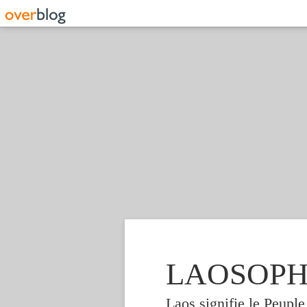
LAOSOPHIE
Laos signifie le Peupl