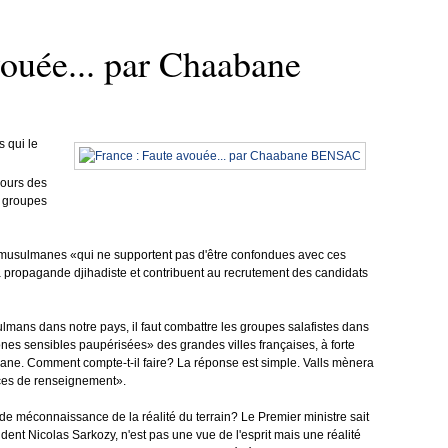
vouée... par Chaabane
s qui le
cours des
 groupes
 musulmanes «qui ne supportent pas d'être confondues avec ces
la propagande djihadiste et contribuent au recrutement des candidats
ulmans dans notre pays, il faut combattre les groupes salafistes dans
zones sensibles paupérisées» des grandes villes françaises, à forte
ne. Comment compte-t-il faire? La réponse est simple. Valls mènera
vices de renseignement».
nde méconnaissance de la réalité du terrain? Le Premier ministre sait
ident Nicolas Sarkozy, n'est pas une vue de l'esprit mais une réalité