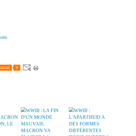
ions
epost
0