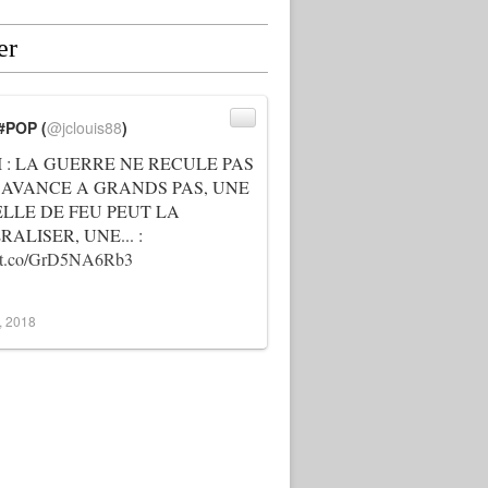
er
#POP (
@jclouis88
)
I : LA GUERRE NE RECULE PAS
 AVANCE A GRANDS PAS, UNE
ELLE DE FEU PEUT LA
ALISER, UNE... :
://t.co/GrD5NA6Rb3
3, 2018