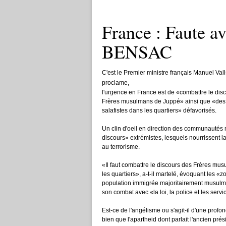
France : Faute a
BENSAC
C'est le Premier ministre français Manuel Vall
proclame,
l'urgence en France est de «combattre le dis
Frères musulmans de Juppé» ainsi que «des
salafistes dans les quartiers» défavorisés.
Un clin d'oeil en direction des communautés
discours» extrémistes, lesquels nourrissent 
au terrorisme.
«Il faut combattre le discours des Frères mus
les quartiers», a-t-il martelé, évoquant les «
population immigrée majoritairement musulma
son combat avec «la loi, la police et les ser
Est-ce de l'angélisme ou s'agit-il d'une profo
bien que l'apartheid dont parlait l'ancien prés