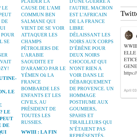
Twitt
WWII
ELLE
ETIC
GENER
https
OUTINE-
April 0
N, LE
E
? LE
 PEUT
E DE
UI
WWIII : LA FIN