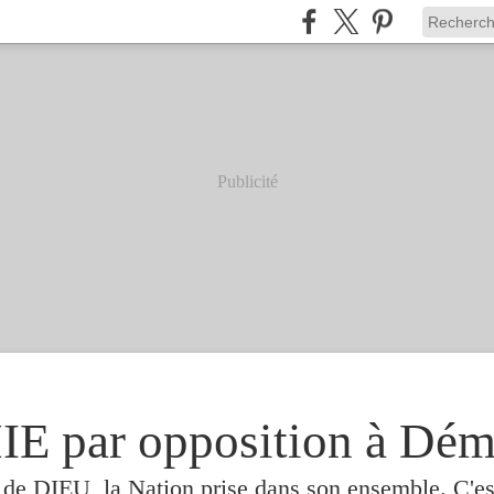
Publicité
 par opposition à Dém
e de DIEU, la Nation prise dans son ensemble. C'