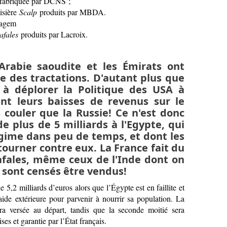
 fabriquée par DCNS ;
isière
Scalp
produits par MBDA.
Sagem
afales
produits par Lacroix.
'Arabie saoudite et les Émirats ont
e des tractations. D'autant plus que
à déplorer la Politique des USA à
nt leurs baisses de revenus sur le
s couler que la Russie! Ce n'est donc
e plus de 5 milliards à l'Egypte, qui
égime dans peu de temps, et dont les
tourner contre eux. La France fait du
Rafales, même ceux de l'Inde dont on
s sont censés être vendus!
e 5,2 milliards d’euros alors que l’Égypte est en faillite et
l’aide extérieure pour parvenir à nourrir sa population. La
a versée au départ, tandis que la seconde moitié sera
s et garantie par l’État français.