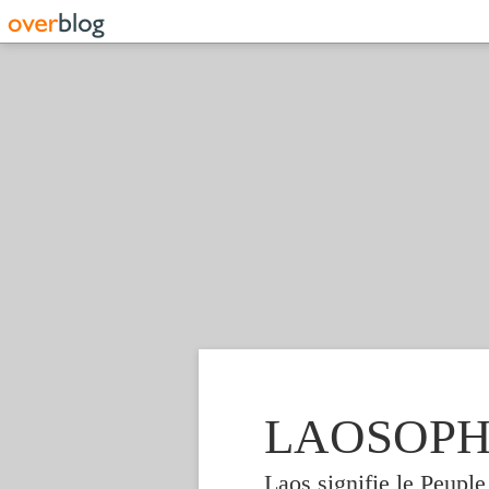
LAOSOPHIE
Laos signifie le Peupl