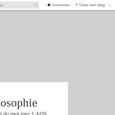
Connexion
+
Créer mon blog
osophie
est du mot grec LAOS