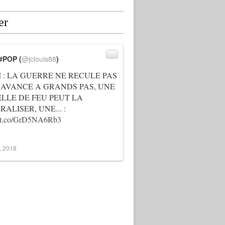
er
#POP (
@jclouis88
)
I : LA GUERRE NE RECULE PAS
 AVANCE A GRANDS PAS, UNE
ELLE DE FEU PEUT LA
ALISER, UNE... :
://t.co/GrD5NA6Rb3
3, 2018