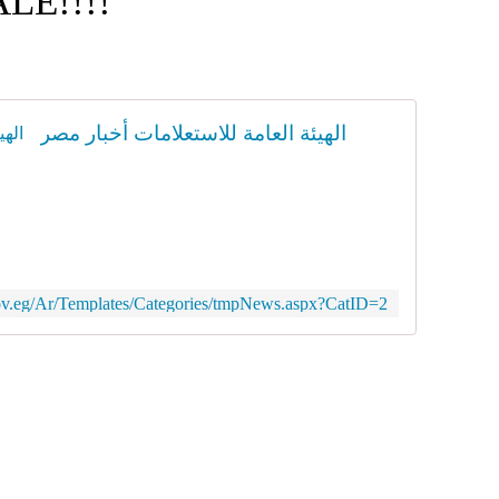
LE!!!!
الهيئة العامة للاستعلامات أخبار مصر
gov.eg/Ar/Templates/Categories/tmpNews.aspx?CatID=2