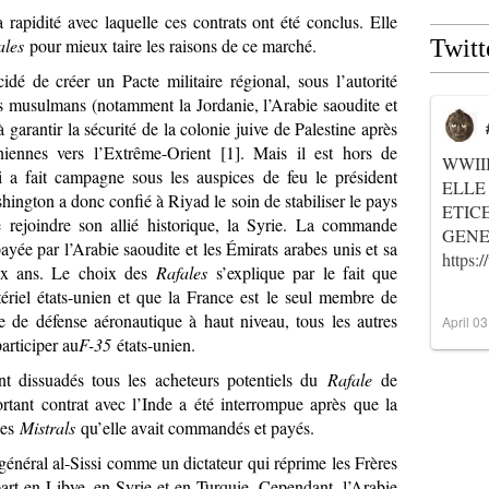
 rapidité avec laquelle ces contrats ont été conclus. Elle
Twitt
ales
pour mieux taire les raisons de ce marché.
cidé de créer un Pacte militaire régional, sous l’autorité
tes musulmans (notamment la Jordanie, l’Arabie saoudite et
 garantir la sécurité de la colonie juive de Palestine après
niennes vers l’Extrême-Orient [
1
]. Mais il est hors de
WWII
ui a fait campagne sous les auspices de feu le président
ELLE
hington a donc confié à Riyad le soin de stabiliser le pays
ETIC
rejoindre son allié historique, la Syrie. La commande
GENER
yée par l’Arabie saoudite et les Émirats arabes unis et sa
https
eux ans. Le choix des
Rafales
s’explique par le fait que
ériel états-unien et que la France est le seul membre de
e de défense aéronautique à haut niveau, tous les autres
April 0
articiper au
F-35
états-unien.
nt dissuadés tous les acheteurs potentiels du
Rafale
de
rtant contrat avec l’Inde a été interrompue après que la
des
Mistrals
qu’elle avait commandés et payés.
 général al-Sissi comme un dictateur qui réprime les Frères
art en Libye, en Syrie et en Turquie. Cependant, l’Arabie