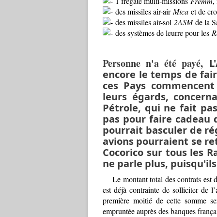
1 frégate multi-missions
Fremm
,
des missiles air-air
Mica
et de cro
des missiles air-sol
2ASM
de la 
des systèmes de leurre pour les
R
Personne n'a été payé,
L
encore le temps de fair
ces Pays commencent 
leurs égards, concerna
Pétrole, qui ne fait pa
pas pour faire cadeau d
pourrait basculer de r
avions pourraient se re
Cocorico sur tous les 
ne parle plus, puisqu'il
Le montant total des contrats est d
est déjà contrainte de solliciter de 
première moitié de cette somme ser
empruntée auprès des banques française