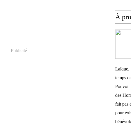
À pr
Publicité
Laïque. 
temps de
Pouvoir 
des Homm
fait pas 
pour exis
bénévole