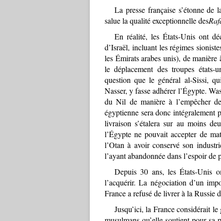
La presse française s’étonne de la
salue la qualité exceptionnelle des
Raf
En réalité, les États-Unis ont dé
d’Israël, incluant les régimes sionis
les Émirats arabes unis), de manière à
le déplacement des troupes états-u
question que le général al-Sissi, q
Nasser, y fasse adhérer l’Égypte. Was
du Nil de manière à l’empêcher de 
égyptienne sera donc intégralement pa
livraison s’étalera sur au moins d
l’Égypte ne pouvait accepter de mat
l’Otan à avoir conservé son industri
l’ayant abandonnée dans l’espoir de p
Depuis 30 ans, les États-Unis o
l’acquérir. La négociation d’un impo
France a refusé de livrer à la Russie 
Jusqu’ici, la France considérait le
musulmans qu’elle soutient pour sa p