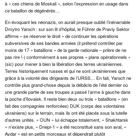
à « ces chiens de Moskali », selon l’expression en usage dans
ce bataillon de dégénérés…
En évoquant les néonazis, on aurait presque oublié l’inénarrable
Dmytro Yaroch : sur son lit d’hôpital, le Führer de Praviy Sektor
affirme « se réserver le droit » de continuer les opérations
subversives de ses bandes armées (il prétend contrôler par
moins de 17 « bataillons » de la garde nationale – prière de ne
pas rire !-) conformément à ses propres « plans opérationnels »
(sic) pour mener à bien la libération des terres ukrainiennes.
Terres historiquement russes et qui ne sont ukrainiennes que
grâce à la volonté des dirigeants de l’URSS… En fait, Yaroch ne
contrôle plus grand-chose depuis la débâcle de l’été dernier où
une grande partie de ses troupes a passé l’arme à gauche dans
la poche d’Ilovaisk. Il reste bien deux ou trois « bataillons » (en
fait des compagnies renforcées) DUK (corps des volontaires
ukrainiens) sur le terrain, mais ils ont été placés sous la tutelle
d’autres unités. « OUN » lui échappe totalement, « Shakhtarsk
» n’existe plus, « Dnepr-1 » a été reconstitué sans son aval, «
Aydar » est en petits morceaux et dépendrait plutôt