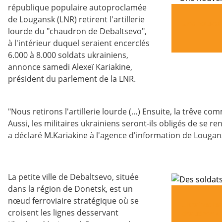
république populaire autoproclamée
de Lougansk (LNR) retirent l'artillerie
Une nouvell
lourde du "chaudron de Debaltsevo",
à l'intérieur duquel seraient encerclés
6.000 à 8.000 soldats ukrainiens,
annonce samedi Alexeï Kariakine,
président du parlement de la LNR.
"Nous retirons l'artillerie lourde (…) Ensuite, la trêve co
Aussi, les militaires ukrainiens seront-ils obligés de se r
a déclaré M.Kariakine à l'agence d'information de Lougan
La petite ville de Debaltsevo, située
dans la région de Donetsk, est un
nœud ferroviaire stratégique où se
Ukraine: le
croisent les lignes desservant
chaudron d