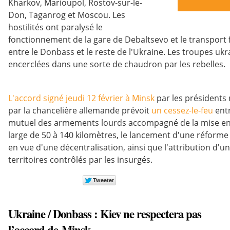
Kharkov, Marioupol, Rostov-sur-le-
Don, Taganrog et Moscou. Les
hostilités ont paralysé le
fonctionnement de la gare de Debaltsevo et le transport
entre le Donbass et le reste de l'Ukraine. Les troupes u
encerclées dans une sorte de chaudron par les rebelles.
L'accord signé jeudi 12 février à Minsk
par les présidents r
par la chancelière allemande prévoit
un cessez-le-feu
entr
mutuel des armements lourds accompagné de la mise en
large de 50 à 140 kilomètres, le lancement d'une réforme 
en vue d'une décentralisation, ainsi que l'attribution d'un
territoires contrôlés par les insurgés.
Ukraine / Donbass : Kiev ne respectera pas
l’accord de Minsk