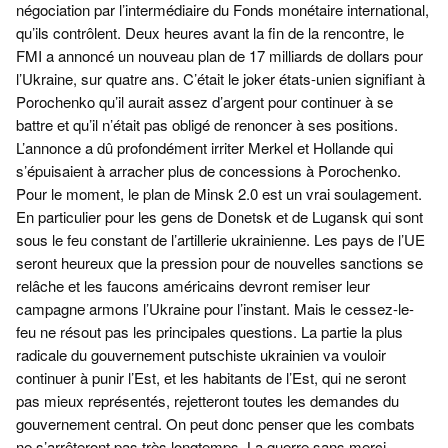
négociation par l’intermédiaire du Fonds monétaire international,
qu’ils contrôlent. Deux heures avant la fin de la rencontre, le
FMI a annoncé un nouveau plan de 17 milliards de dollars pour
l’Ukraine, sur quatre ans. C’était le joker états-unien signifiant à
Porochenko qu’il aurait assez d’argent pour continuer à se
battre et qu’il n’était pas obligé de renoncer à ses positions.
L’annonce a dû profondément irriter Merkel et Hollande qui
s’épuisaient à arracher plus de concessions à Porochenko.
Pour le moment, le plan de Minsk 2.0 est un vrai soulagement.
En particulier pour les gens de Donetsk et de Lugansk qui sont
sous le feu constant de l’artillerie ukrainienne. Les pays de l’UE
seront heureux que la pression pour de nouvelles sanctions se
relâche et les faucons américains devront remiser leur
campagne armons l’Ukraine pour l’instant. Mais le cessez-le-
feu ne résout pas les principales questions. La partie la plus
radicale du gouvernement putschiste ukrainien va vouloir
continuer à punir l’Est, et les habitants de l’Est, qui ne seront
pas mieux représentés, rejetteront toutes les demandes du
gouvernement central. On peut donc penser que les combats
ne s’arrêteront pas très longtemps. La guerre sans merci