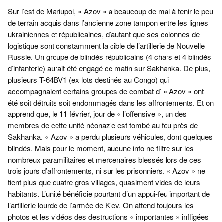
Sur l’est de Mariupol, « Azov » a beaucoup de mal à tenir le peu
de terrain acquis dans l’ancienne zone tampon entre les lignes
ukrainiennes et républicaines, d’autant que ses colonnes de
logistique sont constamment la cible de l’artillerie de Nouvelle
Russie. Un groupe de blindés républicains (4 chars et 4 blindés
d’infanterie) aurait été engagé ce matin sur Sakhanka. De plus,
plusieurs T-64BV1 (ex lots destinés au Congo) qui
accompagnaient certains groupes de combat d’ « Azov » ont
été soit détruits soit endommagés dans les affrontements. Et on
apprend que, le 11 février, jour de « l’offensive », un des
membres de cette unité néonazie est tombé au feu près de
Sakhanka. « Azov » a perdu plusieurs véhicules, dont quelques
blindés. Mais pour le moment, aucune info ne filtre sur les
nombreux paramilitaires et mercenaires blessés lors de ces
trois jours d’affrontements, ni sur les prisonniers. « Azov » ne
tient plus que quatre gros villages, quasiment vidés de leurs
habitants. L’unité bénéficie pourtant d’un appui-feu important de
l’artillerie lourde de l’armée de Kiev. On attend toujours les
photos et les vidéos des destructions « importantes » infligées