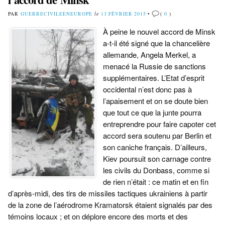
PAR
GUERRECIVILEENEUROPE
le
13 FÉVRIER 2015
•
(
0
)
À peine le nouvel accord de Minsk
a-t-il été signé que la chancelière
allemande, Angela Merkel, a
menacé la Russie de sanctions
supplémentaires. L’Etat d’esprit
occidental n’est donc pas à
l’apaisement et on se doute bien
que tout ce que la junte pourra
entreprendre pour faire capoter cet
accord sera soutenu par Berlin et
son caniche français. D’ailleurs,
Kiev poursuit son carnage contre
les civils du Donbass, comme si
de rien n’était : ce matin et en fin
d’après-midi, des tirs de missiles tactiques ukrainiens à partir
de la zone de l’aérodrome Kramatorsk étaient signalés par des
témoins locaux ; et on déplore encore des morts et des