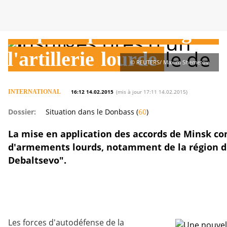
Chaudron
de
Debaltsevo
"république
de
Lougans
l'artillerie
lourde
© REUTERS/ Maxim Shemetov
INTERNATIONAL
16:12 14.02.2015
(mis à jour 17:11 14.02.2015)
Dossier:
Situation dans le Donbass (
60
)
La mise en application des accords de Minsk co
d'armements lourds, notamment de la région 
Debaltsevo".
Les forces d'autodéfense de la