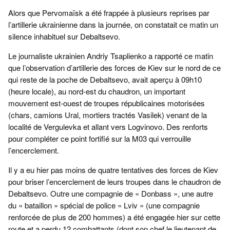
Alors que Pervomaïsk a été frappée à plusieurs reprises par
l’artillerie ukrainienne dans la journée, on constatait ce matin un
silence inhabituel sur Debaltsevo.
Le journaliste ukrainien Andriy Tsaplienko a rapporté ce matin
que l’observation d’artillerie des forces de Kiev sur le nord de ce
qui reste de la poche de Debaltsevo, avait aperçu à 09h10
(heure locale), au nord-est du chaudron, un important
mouvement est-ouest de troupes républicaines motorisées
(chars, camions Ural, mortiers tractés Vasilek) venant de la
localité de Vergulevka et allant vers Logvinovo. Des renforts
pour compléter ce point fortifié sur la M03 qui verrouille
l’encerclement.
Il y a eu hier pas moins de quatre tentatives des forces de Kiev
pour briser l’encerclement de leurs troupes dans le chaudron de
Debaltsevo. Outre une compagnie de « Donbass », une autre
du « bataillon » spécial de police « Lviv » (une compagnie
renforcée de plus de 200 hommes) a été engagée hier sur cette
route et a perdu 12 combattants (dont son chef le lieutenant de