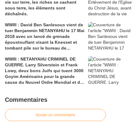
vie sur terre, les riches se cachent
sous terre, les éléments sont
déchaînés.
WWIII : David Ben Sanlesous vient de
tuer Benjammin NETANYAHU le 17 Mai
2018 avec un lancé de grenade
époustouflant visant la Knesset et
tombant pile sur le bureau de
Netanyahu, Bibi a été touché au
WWIII : NETANYAHU CRIMINEL DE
Cœur, bien qu'on n'ait jamais retrouvé
GUERRE. Larry Silverstein et Frank
son organe.
Lowy, deux bons Juifs qui tuent 3000
Goyim Américains pour la grande
cause du Nouvel Ordre Mondial et du
Grand Israël, le Messie répugne à
venir en Israël, les Juifs seront-ils
Commentaires
condamnés et auront-ils l'occasion
de se racheter de leurs fautes?
Ajouter un commentaire