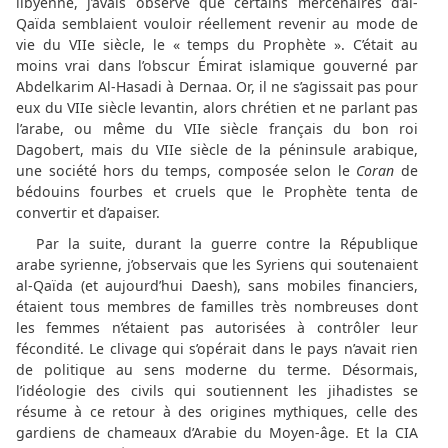
libyenne, j’avais observé que certains mercenaires d’al-
Qaïda semblaient vouloir réellement revenir au mode de
vie du VIIe siècle, le « temps du Prophète ». C’était au
moins vrai dans l’obscur Émirat islamique gouverné par
Abdelkarim Al-Hasadi à Dernaa. Or, il ne s’agissait pas pour
eux du VIIe siècle levantin, alors chrétien et ne parlant pas
l’arabe, ou même du VIIe siècle français du bon roi
Dagobert, mais du VIIe siècle de la péninsule arabique,
une société hors du temps, composée selon le
Coran
de
bédouins fourbes et cruels que le Prophète tenta de
convertir et d’apaiser.
Par la suite, durant la guerre contre la République
arabe syrienne, j’observais que les Syriens qui soutenaient
al-Qaïda (et aujourd’hui Daesh), sans mobiles financiers,
étaient tous membres de familles très nombreuses dont
les femmes n’étaient pas autorisées à contrôler leur
fécondité. Le clivage qui s’opérait dans le pays n’avait rien
de politique au sens moderne du terme. Désormais,
l’idéologie des civils qui soutiennent les jihadistes se
résume à ce retour à des origines mythiques, celle des
gardiens de chameaux d’Arabie du Moyen-âge. Et la CIA