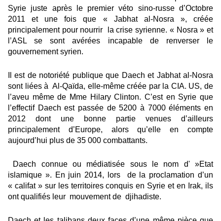
Syrie juste après le premier véto sino-russe d’Octobre
2011 et une fois que « Jabhat al-Nosra », créée
principalement pour nourrir la crise syrienne. « Nosra » et
l’ASL se sont avérées incapable de renverser le
gouvernement syrien.
Il est de notoriété publique que Daech et Jabhat al-Nosra
sont liées à Al-Qaïda, elle-même créée par la CIA. US, de
l’aveu même de Mme Hilary Clinton. C’est en Syrie que
l’effectif Daech est passée de 5200 à 7000 éléments en
2012 dont une bonne partie venues d’ailleurs
principalement d’Europe, alors qu’elle en compte
aujourd’hui plus de 35 000 combattants.
Daech connue ou médiatisée sous le nom
d' »Etat
islamique »
. En juin 2014, lors de la proclamation d’un
« califat » sur les territoires conquis en Syrie et en Irak, ils
ont qualifiés leur mouvement de djihadiste.
Daech et les talibans deux faces d’une même pièce que