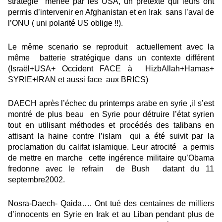
stratégie menée par les USA, un prétexte qui leurs ont
permis d’intervenir en Afghanistan et en Irak sans l’aval de
l’ONU ( uni polarité US oblige !!).
Le même scenario se reproduit actuellement avec la
même batterie stratégique dans un contexte différent
(Israël+USA+ Occident FACE à HizbAllah+Hamas+
SYRIE+IRAN et aussi face aux BRICS)
DAECH après l’échec du printemps arabe en syrie ,il s’est
montré de plus beau en Syrie pour détruire l’état syrien
tout en utilisant méthodes et procédés des talibans en
attisant la haine contre l’islam qui a été suivit par la
proclamation du califat islamique. Leur atrocité a permis
de mettre en marche cette ingérence militaire qu’Obama
fredonne avec le refrain de Bush datant du 11
septembre2002.
Nosra-Daech- Qaida…. Ont tué des centaines de milliers
d’innocents en Syrie en Irak et au Liban pendant plus de