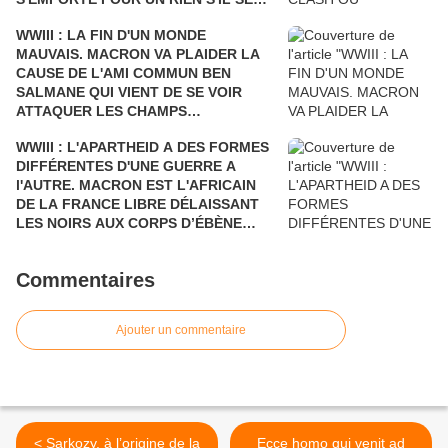
FAIT DÉSTABILISER COMME L'AVAIT
WWIII : LA FIN D'UN MONDE
ÉTÉ SARKOZY!
MAUVAIS. MACRON VA PLAIDER LA
CAUSE DE L'AMI COMMUN BEN
SALMANE QUI VIENT DE SE VOIR
ATTAQUER LES CHAMPS
PÉTROLIERS DE L'ARABIE SAOUDITE
WWIII : L'APARTHEID A DES FORMES
ET D'ARAMCO PAR LE YÉMEN Où LA
DIFFÉRENTES D'UNE GUERRE A
FRANCE BOMBARDE LES ENFANTS
l'AUTRE. MACRON EST L'AFRICAIN
ET LES CIVILS, AU PRÉSIDENT DE
DE LA FRANCE LIBRE DÉLAISSANT
TOUTES LES RUSSIES.
LES NOIRS AUX CORPS D’ÉBÈNE
POUR DEUX NOIRS CHOCOLAT QUI
N'ONT RIEN A VOIR DANS LE
Commentaires
DÉBARQUEMENT DE PROVENCE. UN
HOMMAGE POSTHUME AUX
GOUMIERS, SPAHIS ET TIRAILLEURS
Ajouter un commentaire
QUI N’ÉTAIENT PAS REPRÉSENTÉS.
< Sarkozy, à l’origine de la
Ecce homo qui venit ad