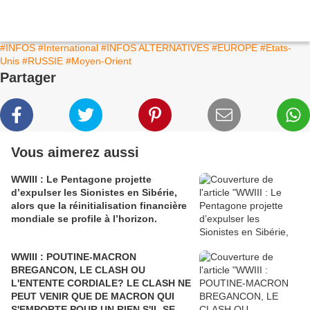
#INFOS
#International
#INFOS ALTERNATIVES
#EUROPE
#Etats-
Unis
#RUSSIE
#Moyen-Orient
Partager
Vous aimerez aussi
WWIII : Le Pentagone projette
d’expulser les Sionistes en Sibérie,
alors que la réinitialisation financière
mondiale se profile à l’horizon.
WWIII : POUTINE-MACRON
BREGANCON, LE CLASH OU
L'ENTENTE CORDIALE? LE CLASH NE
PEUT VENIR QUE DE MACRON QUI
S'EMPORTE POUR UN RIEN S'IL SE