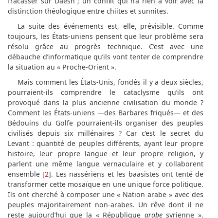
fracasser sur Daesh ; un conflit qui n’a rien à voir avec la
distinction théologique entre chiites et sunnites.
La suite des événements est, elle, prévisible. Comme
toujours, les États-uniens pensent que leur problème sera
résolu grâce au progrès technique. C’est avec une
débauche d’informatique qu’ils vont tenter de comprendre
la situation au « Proche-Orient ».
Mais comment les États-Unis, fondés il y a deux siècles,
pourraient-ils comprendre le cataclysme qu’ils ont
provoqué dans la plus ancienne civilisation du monde ?
Comment les États-uniens —des Barbares friqués— et des
Bédouins du Golfe pourraient-ils organiser des peuples
civilisés depuis six millénaires ? Car c’est le secret du
Levant : quantité de peuples différents, ayant leur propre
histoire, leur propre langue et leur propre religion, y
parlent une même langue vernaculaire et y collaborent
ensemble [
2
]. Les nassériens et les baasistes ont tenté de
transformer cette mosaïque en une unique force politique.
Ils ont cherché à composer une « Nation arabe » avec des
peuples majoritairement non-arabes. Un rêve dont il ne
reste aujourd’hui que la « République
arabe
syrienne ».