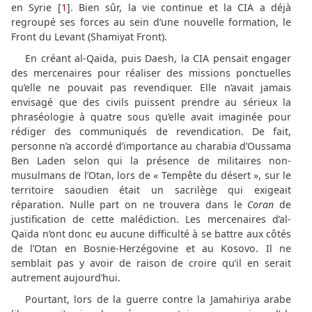
en Syrie [
1
]. Bien sûr, la vie continue et la CIA a déjà
regroupé ses forces au sein d’une nouvelle formation, le
Front du Levant (Shamiyat Front).
En créant al-Qaïda, puis Daesh, la CIA pensait engager
des mercenaires pour réaliser des missions ponctuelles
qu’elle ne pouvait pas revendiquer. Elle n’avait jamais
envisagé que des civils puissent prendre au sérieux la
phraséologie à quatre sous qu’elle avait imaginée pour
rédiger des communiqués de revendication. De fait,
personne n’a accordé d’importance au charabia d’Oussama
Ben Laden selon qui la présence de militaires non-
musulmans de l’Otan, lors de « Tempête du désert », sur le
territoire saoudien était un sacrilège qui exigeait
réparation. Nulle part on ne trouvera dans le
Coran
de
justification de cette malédiction. Les mercenaires d’al-
Qaïda n’ont donc eu aucune difficulté à se battre aux côtés
de l’Otan en Bosnie-Herzégovine et au Kosovo. Il ne
semblait pas y avoir de raison de croire qu’il en serait
autrement aujourd’hui.
Pourtant, lors de la guerre contre la Jamahiriya arabe