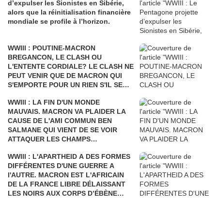
d’expulser les Sionistes en Sibérie,
alors que la réinitialisation financière
mondiale se profile à l’horizon.
WWIII : POUTINE-MACRON
BREGANCON, LE CLASH OU
L'ENTENTE CORDIALE? LE CLASH NE
PEUT VENIR QUE DE MACRON QUI
S'EMPORTE POUR UN RIEN S'IL SE
FAIT DÉSTABILISER COMME L'AVAIT
WWIII : LA FIN D'UN MONDE
ÉTÉ SARKOZY!
MAUVAIS. MACRON VA PLAIDER LA
CAUSE DE L'AMI COMMUN BEN
SALMANE QUI VIENT DE SE VOIR
ATTAQUER LES CHAMPS
PÉTROLIERS DE L'ARABIE SAOUDITE
WWIII : L'APARTHEID A DES FORMES
ET D'ARAMCO PAR LE YÉMEN Où LA
DIFFÉRENTES D'UNE GUERRE A
FRANCE BOMBARDE LES ENFANTS
l'AUTRE. MACRON EST L'AFRICAIN
ET LES CIVILS, AU PRÉSIDENT DE
DE LA FRANCE LIBRE DÉLAISSANT
TOUTES LES RUSSIES.
LES NOIRS AUX CORPS D’ÉBÈNE
POUR DEUX NOIRS CHOCOLAT QUI
N'ONT RIEN A VOIR DANS LE