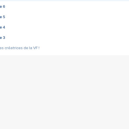
e 6
e 5
e 4
e 3
s créatrices de la VF !
e 2
e 1
e Mektoub My Love arrive enfin ! Rencontre avec Shaïn Boumedine et Sal
i : après Toni en famille
elle réalise le bouleversant Dites lui que je l'aime
ais ! Rencontre autour de Vie privée de Rebecca Zlotowski
 de Marguerite, Grave... Rencontre avec Ella Rumpf