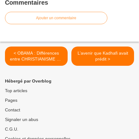
Commentaires
DÉBARQUEMENT DE PROVENCE. UN
HOMMAGE POSTHUME AUX
GOUMIERS, SPAHIS ET TIRAILLEURS
Ajouter un commentaire
QUI N’ÉTAIENT PAS REPRÉSENTÉS.
< OBAMA : Différences
L’avenir que Kadhafi avait
entre CHRISTIANISME OÙ
prédit >
ÉTAT ISLAMIQUE
Hébergé par Overblog
Top articles
Pages
Contact
Signaler un abus
C.G.U.
Cookies et données personnelles