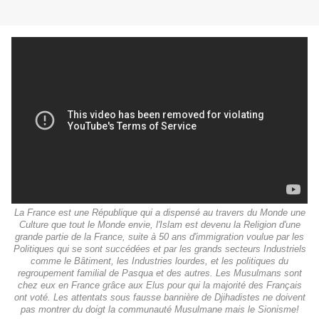
La France est une République qui a dispensé au travers du Monde une
Culture que tout le Monde envie, l'Islam est devenu la Religion d'une
grande partie de la France, suite à 50 ans d'immigration voulue par les
Politiques qui se sont succédées et par les grands secteurs Industriels
comme le Bâtiment, les Industries lourdes, et les politiques du
regroupement familial de Pasqua et des autres. Les Musulmans sont
chez eux en France grâce aux Elus pour qui la majorité des Français
ont voté. Les attentats sous fausse bannière de Djihadistes ne doivent
pas montrer du doigt la communauté Musulmane mais le Sionisme!