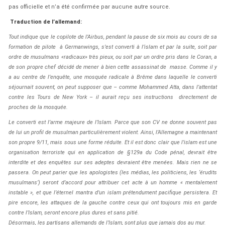
pas officielle et n’a été confirmée par aucune autre source.
Traduction de l’allemand:
Tout indique que le copilote de l’Airbus, pendant la pause de six mois au cours de sa
formation de pilote à Germanwings, s’est converti à l’islam et par la suite, soit par
ordre de musulmans «radicaux» très pieux, ou soit par un ordre pris dans le Coran, a
de son propre chef décidé de mener à bien cette assassinat de masse. Comme il y
a au centre de l’enquête, une mosquée radicale à Brême dans laquelle le converti
séjournait souvent, on peut supposer que – comme Mohammed Atta, dans l’attentat
contre les Tours de New York – il aurait reçu ses instructions directement de
proches de la mosquée.
Le converti est l’arme majeure de l’Islam. Parce que son CV ne donne souvent pas
de lui un profil de musulman particulièrement violent. Ainsi, l’Allemagne a maintenant
son propre 9/11, mais sous une forme réduite. Et il est donc clair que l’islam est une
organisation terroriste qui en application de §129a du Code pénal, devrait être
interdite et des enquêtes sur ses adeptes devraient être menées. Mais rien ne se
passera. On peut parier que les apologistes (les médias, les politiciens, les ‘érudits
musulmans’) seront d’accord pour attribuer cet acte à un homme « mentalement
instable », et que l’éternel mantra d’un islam prétendument pacifique persistera. Et
pire encore, les attaques de la gauche contre ceux qui ont toujours mis en garde
contre l’Islam, seront encore plus dures et sans pitié.
Désormais, les partisans allemands de l’Islam, sont plus que jamais dos au mur.