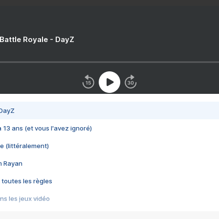
 Battle Royale - DayZ
 DayZ
 a 13 ans (et vous l'avez ignoré)
e (littéralement)
im Rayan
 toutes les règles
s les jeux vidéo
us choquant de Rockstar ? - Le scandale BULLY