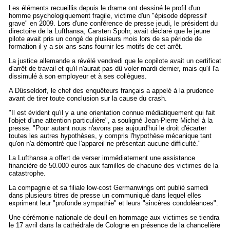
Les éléments recueillis depuis le drame ont dessiné le profil d'un
homme psychologiquement fragile, victime d'un "épisode dépressif
grave" en 2009. Lors d'une conférence de presse jeudi, le président du
directoire de la Lufthansa, Carsten Spohr, avait déclaré que le jeune
pilote avait pris un congé de plusieurs mois lors de sa période de
formation il y a six ans sans fournir les motifs de cet arrêt.
La justice allemande a révélé vendredi que le copilote avait un certificat
d'arrêt de travail et qu'il n'aurait pas dû voler mardi dernier, mais qu'il l'a
dissimulé à son employeur et à ses collègues.
A Düsseldorf, le chef des enquêteurs français a appelé à la prudence
avant de tirer toute conclusion sur la cause du crash.
"Il est évident qu'il y a une orientation connue médiatiquement qui fait
l'objet d'une attention particulière", a souligné Jean-Pierre Michel à la
presse. "Pour autant nous n'avons pas aujourd'hui le droit d'écarter
toutes les autres hypothèses, y compris l'hypothèse mécanique tant
qu'on n'a démontré que l'appareil ne présentait aucune difficulté."
La Lufthansa a offert de verser immédiatement une assistance
financière de 50.000 euros aux familles de chacune des victimes de la
catastrophe.
La compagnie et sa filiale low-cost Germanwings ont publié samedi
dans plusieurs titres de presse un communiqué dans lequel elles
expriment leur "profonde sympathie" et leurs "sincères condoléances".
Une cérémonie nationale de deuil en hommage aux victimes se tiendra
le 17 avril dans la cathédrale de Cologne en présence de la chancelière