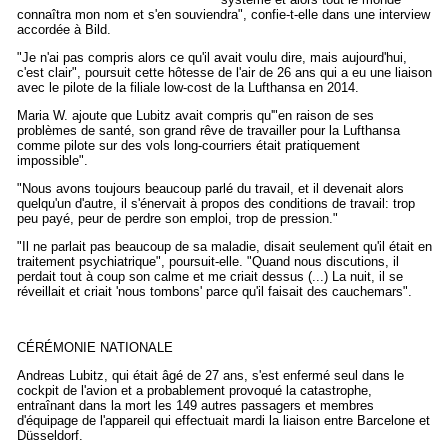
connaîtra mon nom et s'en souviendra", confie-t-elle dans une interview
accordée à Bild.
"Je n'ai pas compris alors ce qu'il avait voulu dire, mais aujourd'hui,
c'est clair", poursuit cette hôtesse de l'air de 26 ans qui a eu une liaison
avec le pilote de la filiale low-cost de la Lufthansa en 2014.
Maria W. ajoute que Lubitz avait compris qu'"en raison de ses
problèmes de santé, son grand rêve de travailler pour la Lufthansa
comme pilote sur des vols long-courriers était pratiquement
impossible".
"Nous avons toujours beaucoup parlé du travail, et il devenait alors
quelqu'un d'autre, il s'énervait à propos des conditions de travail: trop
peu payé, peur de perdre son emploi, trop de pression."
"Il ne parlait pas beaucoup de sa maladie, disait seulement qu'il était en
traitement psychiatrique", poursuit-elle. "Quand nous discutions, il
perdait tout à coup son calme et me criait dessus (...) La nuit, il se
réveillait et criait 'nous tombons' parce qu'il faisait des cauchemars".
CÉRÉMONIE NATIONALE
Andreas Lubitz, qui était âgé de 27 ans, s'est enfermé seul dans le
cockpit de l'avion et a probablement provoqué la catastrophe,
entraînant dans la mort les 149 autres passagers et membres
d'équipage de l'appareil qui effectuait mardi la liaison entre Barcelone et
Düsseldorf.