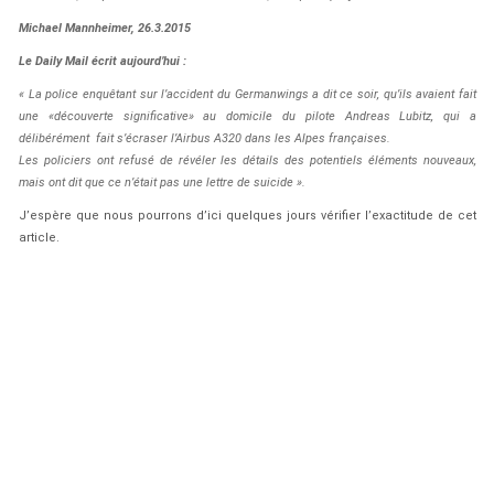
Michael Mannheimer, 26.3.2015
Le Daily Mail écrit aujourd’hui :
« La police enquêtant sur l’accident du Germanwings a dit ce soir, qu’ils avaient fait
une «découverte significative» au domicile du pilote Andreas Lubitz, qui a
délibérément fait s’écraser l’Airbus A320 dans les Alpes françaises.
Les policiers ont refusé de révéler les détails des potentiels éléments nouveaux,
mais ont dit que ce n’était pas une lettre de suicide ».
J’espère que nous pourrons d’ici quelques jours vérifier l’exactitude de cet
article.