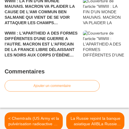
WWIII : LA FIN D'UN MONDE
ÉTÉ SARKOZY!
MAUVAIS. MACRON VA PLAIDER LA
CAUSE DE L'AMI COMMUN BEN
SALMANE QUI VIENT DE SE VOIR
ATTAQUER LES CHAMPS
PÉTROLIERS DE L'ARABIE SAOUDITE
WWIII : L'APARTHEID A DES FORMES
ET D'ARAMCO PAR LE YÉMEN Où LA
DIFFÉRENTES D'UNE GUERRE A
FRANCE BOMBARDE LES ENFANTS
l'AUTRE. MACRON EST L'AFRICAIN
ET LES CIVILS, AU PRÉSIDENT DE
DE LA FRANCE LIBRE DÉLAISSANT
TOUTES LES RUSSIES.
LES NOIRS AUX CORPS D’ÉBÈNE
POUR DEUX NOIRS CHOCOLAT QUI
N'ONT RIEN A VOIR DANS LE
Commentaires
DÉBARQUEMENT DE PROVENCE. UN
HOMMAGE POSTHUME AUX
GOUMIERS, SPAHIS ET TIRAILLEURS
Ajouter un commentaire
QUI N’ÉTAIENT PAS REPRÉSENTÉS.
< Chemtrails (US Army et la
La Russie rejoint la banque
pulvérisation radioactive sur
asiatique AIIBLa Russie