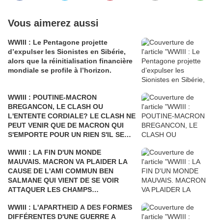
Vous aimerez aussi
WWIII : Le Pentagone projette
d’expulser les Sionistes en Sibérie,
alors que la réinitialisation financière
mondiale se profile à l’horizon.
WWIII : POUTINE-MACRON
BREGANCON, LE CLASH OU
L'ENTENTE CORDIALE? LE CLASH NE
PEUT VENIR QUE DE MACRON QUI
S'EMPORTE POUR UN RIEN S'IL SE
FAIT DÉSTABILISER COMME L'AVAIT
WWIII : LA FIN D'UN MONDE
ÉTÉ SARKOZY!
MAUVAIS. MACRON VA PLAIDER LA
CAUSE DE L'AMI COMMUN BEN
SALMANE QUI VIENT DE SE VOIR
ATTAQUER LES CHAMPS
PÉTROLIERS DE L'ARABIE SAOUDITE
WWIII : L'APARTHEID A DES FORMES
ET D'ARAMCO PAR LE YÉMEN Où LA
DIFFÉRENTES D'UNE GUERRE A
FRANCE BOMBARDE LES ENFANTS