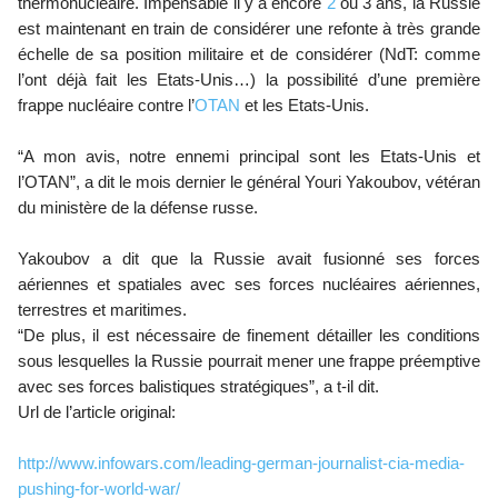
thermonucléaire. Impensable il y a encore
2
ou 3 ans, la Russie
est maintenant en train de considérer une refonte à très grande
échelle de sa position militaire et de considérer (NdT: comme
l’ont déjà fait les Etats-Unis…) la possibilité d’une première
frappe nucléaire contre l’
OTAN
et les Etats-Unis.
“A mon avis, notre ennemi principal sont les Etats-Unis et
l’OTAN”, a dit le mois dernier le général Youri Yakoubov, vétéran
du ministère de la défense russe.
Yakoubov a dit que la Russie avait fusionné ses forces
aériennes et spatiales avec ses forces nucléaires aériennes,
terrestres et maritimes.
“De plus, il est nécessaire de finement détailler les conditions
sous lesquelles la Russie pourrait mener une frappe préemptive
avec ses forces balistiques stratégiques”, a t-il dit.
Url de l’article original:
http://www.infowars.com/leading-german-journalist-cia-media-
pushing-for-world-war/