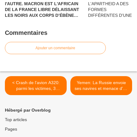
l'AUTRE. MACRON EST L'AFRICAIN
ET LES CIVILS, AU PRÉSIDENT DE
DE LA FRANCE LIBRE DÉLAISSANT
TOUTES LES RUSSIES.
LES NOIRS AUX CORPS D’ÉBÈNE
POUR DEUX NOIRS CHOCOLAT QUI
N'ONT RIEN A VOIR DANS LE
Commentaires
DÉBARQUEMENT DE PROVENCE. UN
HOMMAGE POSTHUME AUX
GOUMIERS, SPAHIS ET TIRAILLEURS
Ajouter un commentaire
QUI N’ÉTAIENT PAS REPRÉSENTÉS.
< Crash de l'avion A320:
Yemen: La Russie envoie
parmi les victimes, 3
ses navires et menace d'un
Américains dont 2
débarquement dans 24
travaillant pour les satellites
heures >
du Pentagone, un coup des
Hébergé par Overblog
Russes selon la CIA!
Top articles
Pages