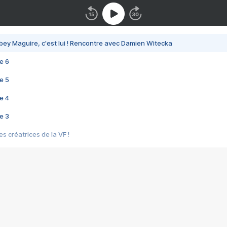
bey Maguire, c'est lui ! Rencontre avec Damien Witecka
e 6
e 5
e 4
e 3
s créatrices de la VF !
e 2
e 1
e Mektoub My Love arrive enfin ! Rencontre avec Shaïn Boumedine et Sal
i : après Toni en famille
elle réalise le bouleversant Dites lui que je l'aime