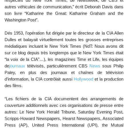
respectés du New York Times, de Newsweek, de CBS et
autres véhicules de communication,” écrit Deborah Davis dans
son livre “Katharine the Great: Katharine Graham and the
Washington Post”.
Dés 1953, l’opération fut dirigée par le directeur de la CIA Allen
Dulles et balayait virtuellement toutes les grosses entreprises
médiatiques incluant le New York Times (NdT: Nous avons dit
sur ce blog depuis très longtemps que le New York Times était
“la voix de la CIA”…), les magazines Time et Life, les équipes
de
journaux
télévisés, particulièrement CBS
News
sous Philip
Paley, en plus des journaux et chaînes de télévision
d’information, la CIA contrôlait aussi
Hollywood
et la production
des films.
“Les fichiers de la CIA documentent des arrangements de
couverture additionnels avec ces organisations de presse entre
autres: Le New York Herald Tribune, Saturday Evening Post,
Scripps-Howard Newspapers, Hearst Newspapers, Associated
Press (AP), United Press International (UPI), the Mutual