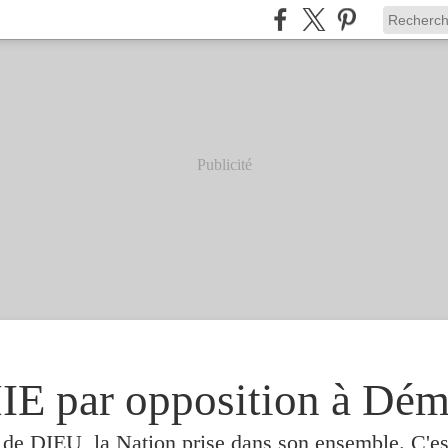
Publicité
 par opposition à Dém
e de DIEU, la Nation prise dans son ensemble. C'