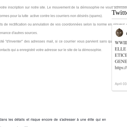
otre inscription sur notre site. Le mouvement de la démosophie ne vous adresse
Twitt
 normes pour la lutte active contre les courriers non désirés (spams).
s de rectification ou annulation de vos coordonnées selon la norme en vigueur, 
venance d'autres sources.
té "d'inventer" des adresses mail, si ce courrier vous parvient sans que vous l'ay
WWII
ELLE
acts qui a enregistré votre adresse sur le site de la démosophie.
ETIC
GENER
https
April 0
ans les détails et risque encore de s'adresser à une élite qui en 