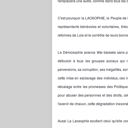
remplacera une autre, comme dans tous les c
C'est pourquoi la LAOSOPHIE, le Peuple de Di
représentants bénévoles et volontaires, tiré
réformes de Lois et le contrôle de leurs bonn
La Démosophie avance tête baissée sans prév
défouloir à tous les groupes sociaux qui n
perversions, sa corruption, ses inégalités, so
cette mise en esclavage des individus, ces i
décalage entre les promesses des Politiques
pour abuser des personnes et des droits, cet
l'avenir de chacun, cette dégradation inexorab
Aussi La Laosophie soutient celui qu'elle co