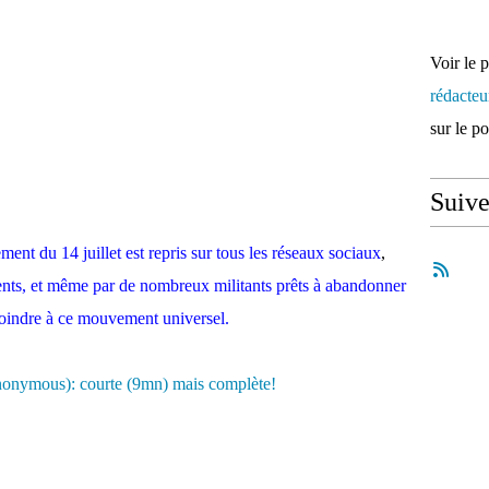
Voir le 
rédacte
sur le p
Suiv
ent du 14 juillet est repris sur tous les réseaux sociaux
,
ents, et même par de nombreux militants prêts à abandonner
 joindre à ce mouvement universel.
 anonymous): courte (9mn) mais complète!