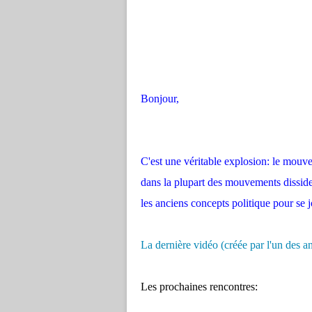
Bonjour,
C'est une véritable explosion: le mouvem
dans la plupart des mouvements dissid
les anciens concepts politique pour se
La dernière vidéo (créée par l'un des
Les prochaines rencontres: