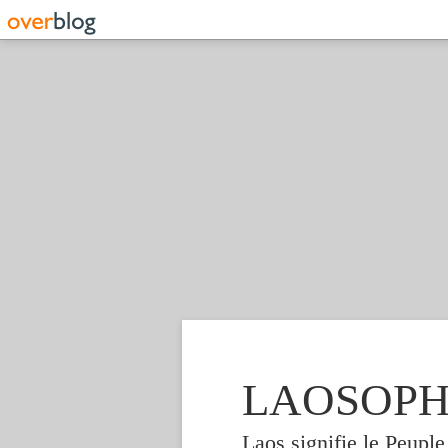
LAOSOPHIE
Laos signifie le Peupl