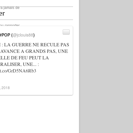
ra jamais de
er
ou rapporter
#POP (
@jclouis88
)
ez sollicité
I : LA GUERRE NE RECULE PAS
 AVANCE A GRANDS PAS, UNE
ELLE DE FEU PEUT LA
ALISER, UNE... :
://t.co/GrD5NA6Rb3
3, 2018