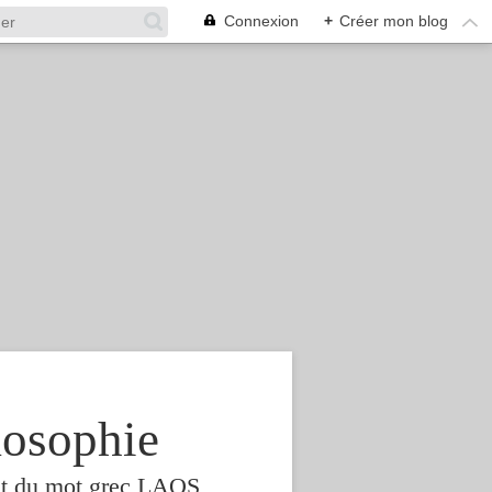
Connexion
+
Créer mon blog
osophie
est du mot grec LAOS