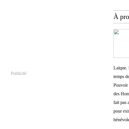
À pr
Laïque. 
Publicité
temps de
Pouvoir 
des Homm
fait pas 
pour exis
bénévole