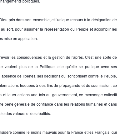
hangements politiques. 
eu pris dans son ensemble, et l'unique recours à la désignation de 
s au sort, pour assumer la représentation du Peuple et accomplir les 
es mise en application. 
oir les conséquences et la gestion de l'après. C'est une sorte de 
e veulent plus de la Politique telle qu'elle se pratique avec ses 
n absence de libertés, ses décisions qui sont prisent contre le Peuple, 
nformations truquées à des fins de propagande et de soumission, ce 
 et leurs actions une fois au gouvernement, ce mensonge collectif 
te perte générale de confiance dans les relations humaines et dans 
le des valeurs et des réalités. 
nsidère comme le moins mauvais pour la France et les Français, qui 