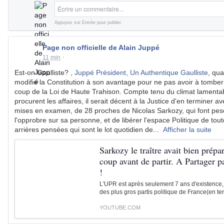
Écrire un commentaire...
Appuyez sur Entrée pour publier.
Page non officielle de Alain Juppé
·
11 min
Est-on Gaulliste? ,
Juppé Président, Un Authentique Gaulliste
, qu
modifie la Constitution à son avantage pour ne pas avoir à tomber
coup de la Loi de Haute Trahison. Compte tenu du climat lamenta
procurent les affaires, il serait décent à la Justice d'en terminer av
mises en examen, de 28 proches de Nicolas Sarkozy, qui font pes
l'opprobre sur sa personne, et de libérer l'espace Politique de tout
arrières pensées qui sont le lot quotidien de
...
Afficher la suite
Sarkozy le traître avait bien prépa
coup avant de partir. A Partager p
!
L'UPR est après seulement 7 ans d'existence, 
des plus gros partis politique de France(en ter
YOUTUBE.COM