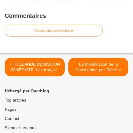
POUR DEUX NOIRS CHOCOLAT QUI
N'ONT RIEN A VOIR DANS LE
Commentaires
DÉBARQUEMENT DE PROVENCE. UN
HOMMAGE POSTHUME AUX
GOUMIERS, SPAHIS ET TIRAILLEURS
Ajouter un commentaire
QUI N’ÉTAIENT PAS REPRÉSENTÉS.
< HOLLANDE DÉMISSION
La Modification de la
IMMÉDIATE: Les français
Constitution par "Nico" >
doivent se préparer à une
baisse de leur salaire alors
que ceux de la Fonction
Hébergé par Overblog
Publique augmentent et
ceux des Politiques
Top articles
atteignent des Sommets
Pages
comme ceux de la Finance!
Contact
Signaler un abus