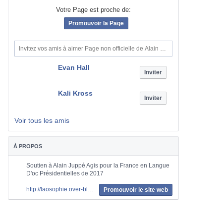
Votre Page est proche de:
Promouvoir la Page
100 J'aime
Evan Hall
Inviter
Kali Kross
Inviter
Voir tous les amis
À PROPOS
Soutien à Alain Juppé Agis pour la France en Langue
D'oc Présidentielles de 2017
http://laosophie.over-blog.com/2015/04/primaire-ump-les-candidats-se-bousculent-dupont-aignan-decline-ce-ne-sera-pas-une-femme.html
Promouvoir le site web