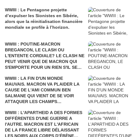
WWIII : Le Pentagone projette
d’expulser les Sionistes en Sibérie,
alors que la réinitialisation financière
mondiale se profile à l’horizon.
WWIII : POUTINE-MACRON
BREGANCON, LE CLASH OU
L'ENTENTE CORDIALE? LE CLASH NE
PEUT VENIR QUE DE MACRON QUI
S'EMPORTE POUR UN RIEN S'IL SE
FAIT DÉSTABILISER COMME L'AVAIT
WWIII : LA FIN D'UN MONDE
ÉTÉ SARKOZY!
MAUVAIS. MACRON VA PLAIDER LA
CAUSE DE L'AMI COMMUN BEN
SALMANE QUI VIENT DE SE VOIR
ATTAQUER LES CHAMPS
PÉTROLIERS DE L'ARABIE SAOUDITE
WWIII : L'APARTHEID A DES FORMES
ET D'ARAMCO PAR LE YÉMEN Où LA
DIFFÉRENTES D'UNE GUERRE A
FRANCE BOMBARDE LES ENFANTS
l'AUTRE. MACRON EST L'AFRICAIN
ET LES CIVILS, AU PRÉSIDENT DE
DE LA FRANCE LIBRE DÉLAISSANT
TOUTES LES RUSSIES.
LES NOIRS AUX CORPS D’ÉBÈNE