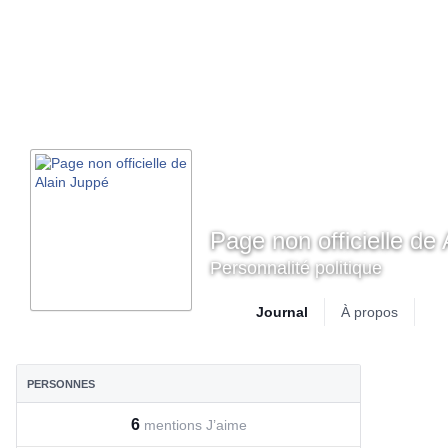
Page non officielle de
Personnalité politique
Journal
sélectionné
À propos
Ph
PERSONNES
6
mentions J’aime