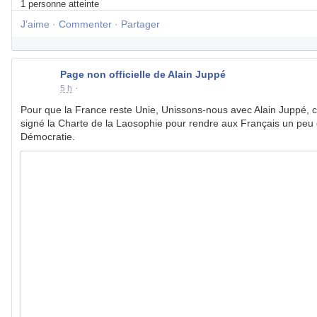
1 personne atteinte
J’aime
·
Commenter
·
Partager
Page non officielle de Alain Juppé
·
5 h
Pour que la France reste Unie, Unissons-nous avec Alain Juppé, ca
signé la Charte de la Laosophie pour rendre aux Français un peu
Démocratie.