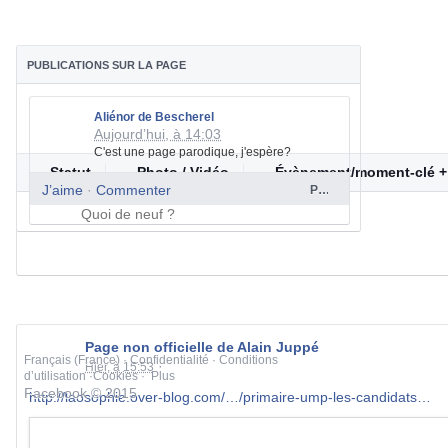
PUBLICATIONS SUR LA PAGE
Aliénor de Bescherel
Aujourd’hui, à 14:03
C'est une page parodique, j'espère?
Statut
Photo / Vidéo
Évènement/moment-clé +
J’aime
·
Commenter
Page non officielle de Alain Juppé
Page non officielle de Alain Juppé
Français (France)
·
Confidentialité
·
Conditions
·
Hier, à 15:53
d’utilisation
·
Cookies
·
Plus
Facebook © 2015
http://laosophie.over-blog.com/…/primaire-ump-les-candidats…