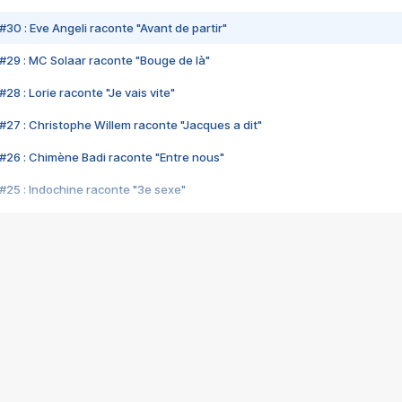
#30 : Eve Angeli raconte "Avant de partir"
#29 : MC Solaar raconte "Bouge de là"
28 : Lorie raconte "Je vais vite"
#27 : Christophe Willem raconte "Jacques a dit"
#26 : Chimène Badi raconte "Entre nous"
#25 : Indochine raconte "3e sexe"
#24 : Zaho raconte "C'est chelou"
#23 : Patrick Bruel raconte "Au café des délices"
#22 : Kyo raconte "Le chemin"
#21 : Nolwenn Leroy raconte "Cassé"
#20 : Patrick Hernandez raconte "Born to be alive"
#19 : Lorie raconte "Près de moi"