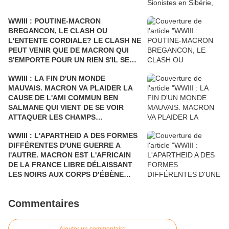
WWIII : POUTINE-MACRON
BREGANCON, LE CLASH OU
L'ENTENTE CORDIALE? LE CLASH NE
PEUT VENIR QUE DE MACRON QUI
S'EMPORTE POUR UN RIEN S'IL SE
FAIT DÉSTABILISER COMME L'AVAIT
WWIII : LA FIN D'UN MONDE
ÉTÉ SARKOZY!
MAUVAIS. MACRON VA PLAIDER LA
CAUSE DE L'AMI COMMUN BEN
SALMANE QUI VIENT DE SE VOIR
ATTAQUER LES CHAMPS
PÉTROLIERS DE L'ARABIE SAOUDITE
WWIII : L'APARTHEID A DES FORMES
ET D'ARAMCO PAR LE YÉMEN Où LA
DIFFÉRENTES D'UNE GUERRE A
FRANCE BOMBARDE LES ENFANTS
l'AUTRE. MACRON EST L'AFRICAIN
ET LES CIVILS, AU PRÉSIDENT DE
DE LA FRANCE LIBRE DÉLAISSANT
TOUTES LES RUSSIES.
LES NOIRS AUX CORPS D’ÉBÈNE
POUR DEUX NOIRS CHOCOLAT QUI
N'ONT RIEN A VOIR DANS LE
Commentaires
DÉBARQUEMENT DE PROVENCE. UN
HOMMAGE POSTHUME AUX
GOUMIERS, SPAHIS ET TIRAILLEURS