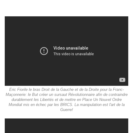
Eric Fiorile le bras Droit de la Gauche et de la Droite pour la Franc-
Maçonnerie: le But créer un sursaut Révolutionnaire afin de contraindre
durablement les Libertés et de mettre en Place Un Nouvel Ordre
Mondial mis en échec par les BRICS. La manipulation est l'art de la
Guerre!