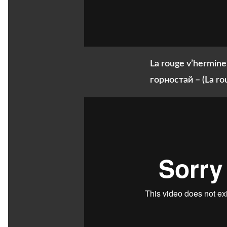
La rouge v’hermine
горностай – (La ro