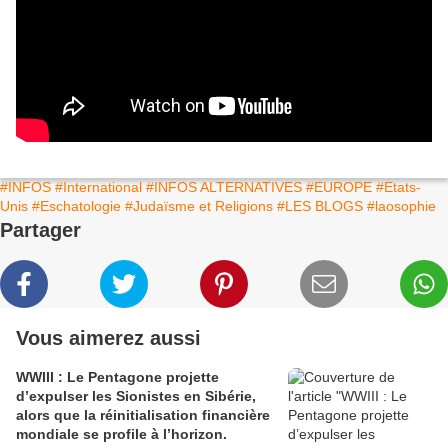
#INFOS
#International
#INFOS ALTERNATIVES
#EUROPE
#Etats-
Unis
#Eschatologie
#Judaïsme et Religions
#LES BLOGS
#laosophie
Partager
Vous aimerez aussi
WWIII : Le Pentagone projette
d’expulser les Sionistes en Sibérie,
alors que la réinitialisation financière
mondiale se profile à l’horizon.