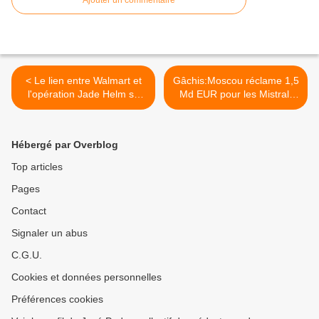
Ajouter un commentaire
QUI N’ÉTAIENT PAS REPRÉSENTÉS.
< Le lien entre Walmart et
Gâchis:Moscou réclame 1,5
l'opération Jade Helm se
Md EUR pour les Mistral,
fait de plus en plus évident
Paris propos 785 Millions,
les impôts vont augmenter
et les Politiques vont coûter
Hébergé par Overblog
plus cher. >
Top articles
Pages
Contact
Signaler un abus
C.G.U.
Cookies et données personnelles
Préférences cookies