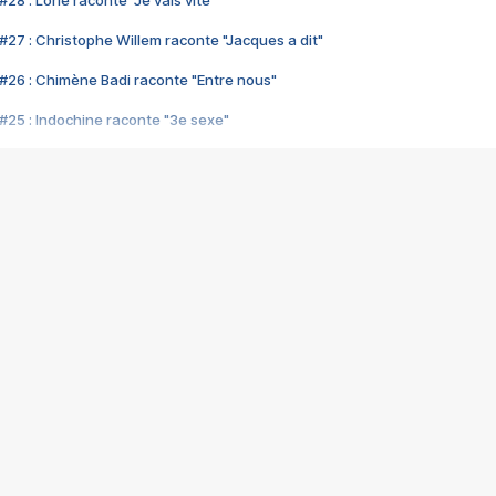
28 : Lorie raconte "Je vais vite"
#27 : Christophe Willem raconte "Jacques a dit"
#26 : Chimène Badi raconte "Entre nous"
#25 : Indochine raconte "3e sexe"
#24 : Zaho raconte "C'est chelou"
#23 : Patrick Bruel raconte "Au café des délices"
#22 : Kyo raconte "Le chemin"
#21 : Nolwenn Leroy raconte "Cassé"
#20 : Patrick Hernandez raconte "Born to be alive"
#19 : Lorie raconte "Près de moi"
#18 : Michael Jones raconte "A nos actes manqués" (avec Jean-Jacque
#17 : Khaled raconte "Aïcha"
#16 : Corneille raconte "Parce qu'on vient de loin"