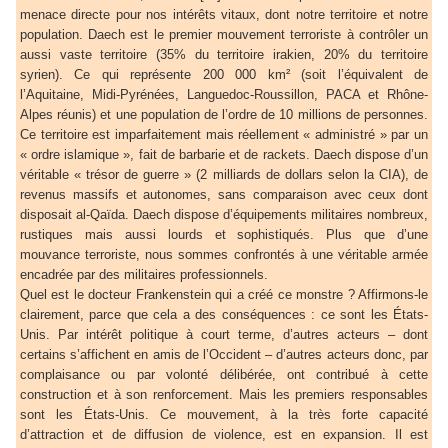
menace directe pour nos intérêts vitaux, dont notre territoire et notre
population. Daech est le premier mouvement terroriste à contrôler un
aussi vaste territoire (35% du territoire irakien, 20% du territoire
syrien). Ce qui représente 200 000 km² (soit l’équivalent de
l’Aquitaine, Midi-Pyrénées, Languedoc-Roussillon, PACA et Rhône-
Alpes réunis) et une population de l’ordre de 10 millions de personnes.
Ce territoire est imparfaitement mais réellement « administré » par un
« ordre islamique », fait de barbarie et de rackets. Daech dispose d’un
véritable « trésor de guerre » (2 milliards de dollars selon la CIA), de
revenus massifs et autonomes, sans comparaison avec ceux dont
disposait al-Qaïda. Daech dispose d’équipements militaires nombreux,
rustiques mais aussi lourds et sophistiqués. Plus que d’une
mouvance terroriste, nous sommes confrontés à une véritable armée
encadrée par des militaires professionnels.
Quel est le docteur Frankenstein qui a créé ce monstre ? Affirmons-le
clairement, parce que cela a des conséquences : ce sont les États-
Unis. Par intérêt politique à court terme, d’autres acteurs – dont
certains s’affichent en amis de l’Occident – d’autres acteurs donc, par
complaisance ou par volonté délibérée, ont contribué à cette
construction et à son renforcement. Mais les premiers responsables
sont les États-Unis. Ce mouvement, à la très forte capacité
d’attraction et de diffusion de violence, est en expansion. Il est