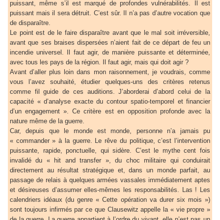
puissant, même s’il est marqué de profondes vulnérabilités. Il est
puissant mais il sera détruit. C’est sûr. Il n’a pas d’autre vocation que
de disparaître.
Le point est de le faire disparaître avant que le mal soit irréversible,
avant que ses braises dispersées n’aient fait de ce départ de feu un
incendie universel. Il faut agir, de manière puissante et déterminée,
avec tous les pays de la région. Il faut agir, mais qui doit agir ?
Avant d’aller plus loin dans mon raisonnement, je voudrais, comme
vous l’avez souhaité, étudier quelques-uns des critères retenus
comme fil guide de ces auditions. J’aborderai d’abord celui de la
capacité « d’analyse exacte du contour spatio-temporel et financier
d’un engagement ». Ce critère est en opposition profonde avec la
nature même de la guerre.
Car, depuis que le monde est monde, personne n’a jamais pu
« commander » à la guerre. Le rêve du politique, c’est l’intervention
puissante, rapide, ponctuelle, qui sidère. C’est le mythe cent fois
invalidé du « hit and transfer », du choc militaire qui conduirait
directement au résultat stratégique et, dans un monde parfait, au
passage de relais à quelques armées vassales immédiatement aptes
et désireuses d’assumer elles-mêmes les responsabilités. Las ! Les
calendriers idéaux (du genre « Cette opération va durer six mois »)
sont toujours infirmés par ce que Clausewitz appelle la « vie propre »
de la guerre. La guerre appartient à l’ordre du vivant, elle n’est pas un