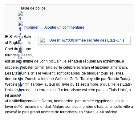
Taille de police
Imprimer
Ajouter un commentaire
IRIB- Abou Bakr
al-Baghdadi, le
Chef du groupe
terroriste Daesh,
est un ami intime de John McCain, le sénateur républicain extrémiste, a
rappelé, Webster Griffin Tarpley, le célèbre écrivain et historien américain.
Les Etats-Unis, s'ils le veulent, sont capables de bloquer tous les sites,
dont se sert Daesh, a indiqué Webster Griffin Tarpley, cité par Russia Today.
Webster Griffin Tarpley, auteur du livre du 11 septembre, a qualifié les Etats-
Unis de berceau du terrorisme. "Le terrorisme est créé par les Etats-Unis", a-
t-il ajouté
«La ville libyenne de Derna, bombardée par l'armée égyptienne, est le
foyer du terrorisme mondial. Malgré son petit nombre d'habitants, cette ville a
envoyé le plus grand nombre de terroristes, en Syrie», a-t-il précisé.