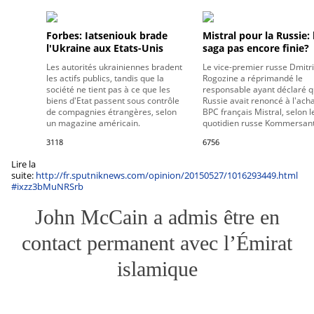
Forbes: Iatseniouk brade
Mistral pour la Russie: 
l'Ukraine aux Etats-Unis
saga pas encore finie?
Les autorités ukrainiennes bradent
Le vice-premier russe Dmitri
les actifs publics, tandis que la
Rogozine a réprimandé le
société ne tient pas à ce que les
responsable ayant déclaré q
biens d'Etat passent sous contrôle
Russie avait renoncé à l'ach
de compagnies étrangères, selon
BPC français Mistral, selon l
un magazine américain.
quotidien russe Kommersant
3118
6756
Lire la
suite:
http://fr.sputniknews.com/opinion/20150527/1016293449.html
#ixzz3bMuNRSrb
John McCain a admis être en
contact permanent avec l’Émirat
islamique