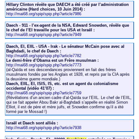
Hillary Clinton révèle que DAECH a été créé par l’administration
américaine (Hard choices, 10 Juin 2014) :
http://mai68.org/spip/spip.php?article7986
Daech - 911 - l’ex-agent de la NSA, Edward Snowden, révèle que
le chef de l’EI travaille pour les USA et Israël :
http://mai68.org/spip/spip.php?article7949
Daech, EI, EIIL - USA - Irak - Le sénateur McCain pose avec al
Baghdadi, le chef de Daech :
http://mai68.org/spip/spip.php?article7782
Le demi-frère d’Obama est un Frère musulman :
http://mai68.org/spip/spip.php?article7773
(al-Qaïda et ses descendances proviennent en fait des frères
musulmans fondés par les Anglais et 1928, et repris par la CIA après
la deuxième guerre mondiale.)
Daech, EIIL, EI, ISIS, IS, etc. est un agent du colonialisme
occidental (vidéo 41’07) :
http://mai68.org/spip/spip.php?article7759
(Révélations d’un ancien cadre d’al-Qaïda sur l’EIIL. Le chef de l’EIIL,
qui se fait appeler Abou Bakr al-Baghdadi s’appelle en réalité Simon
Elliot, il est de père et mère juifs, et Snowden confirme qu’il a été
formé par le Mossad !)
Israël et Daech sont alliés :
http://mai68.org/spip/spip.php?article7938