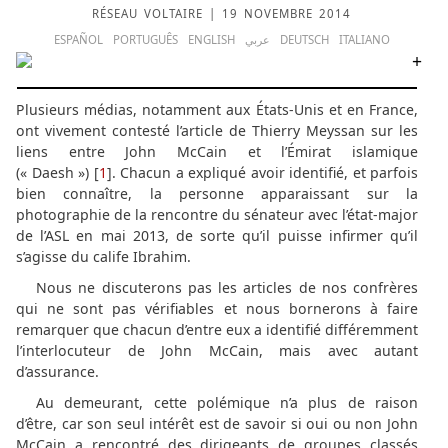
RÉSEAU VOLTAIRE
| 19 NOVEMBRE 2014
ESPAÑOL
PORTUGUÊS
ENGLISH
عربي
DEUTSCH
ITALIANO
Plusieurs médias, notamment aux États-Unis et en France,
ont vivement contesté l’article de Thierry Meyssan sur les
liens entre John McCain et l’Émirat islamique
(« Daesh ») [
1
]. Chacun a expliqué avoir identifié, et parfois
bien connaître, la personne apparaissant sur la
photographie de la rencontre du sénateur avec l’état-major
de l’ASL en mai 2013, de sorte qu’il puisse infirmer qu’il
s’agisse du calife Ibrahim.
Nous ne discuterons pas les articles de nos confrères
qui ne sont pas vérifiables et nous bornerons à faire
remarquer que chacun d’entre eux a identifié différemment
l’interlocuteur de John McCain, mais avec autant
d’assurance.
Au demeurant, cette polémique n’a plus de raison
d’être, car son seul intérêt est de savoir si oui ou non John
McCain a rencontré des dirigeants de groupes classés