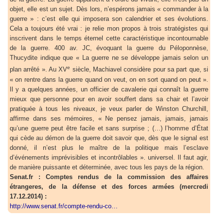
objet, elle est un sujet. Dès lors, n’espérons jamais « commander à la
guerre » : c’est elle qui imposera son calendrier et ses évolutions.
Cela a toujours été vrai : je relie mon propos à trois stratégistes qui
inscrivent dans le temps éternel cette caractéristique incontournable
de la guerre. 400 av. JC, évoquant la guerre du Péloponnèse,
Thucydite indique que « La guerre ne se développe jamais selon un
e
plan arrêté ». Au XV
siècle, Machiavel considère pour sa part que, si
« on rentre dans la guerre quand on veut, on en sort quand on peut ».
Il y a quelques années, un officier de cavalerie qui connaît la guerre
mieux que personne pour en avoir souffert dans sa chair et l’avoir
pratiquée à tous les niveaux, je veux parler de Winston Churchill,
affirme dans ses mémoires, « Ne pensez jamais, jamais, jamais
qu’une guerre peut être facile et sans surprise ; (…) l’homme d’État
qui cède au démon de la guerre doit savoir que, dès que le signal est
donné, il n’est plus le maître de la politique mais l’esclave
d’événements imprévisibles et incontrôlables ». universel. Il faut agir,
de manière puissante et déterminée, avec tous les pays de la région.
Senat.fr : Comptes rendus de la commission des affaires
étrangeres, de la défense et des forces armées (mercredi
17.12.2014) :
http://www.senat.fr/compte-rendu-co…