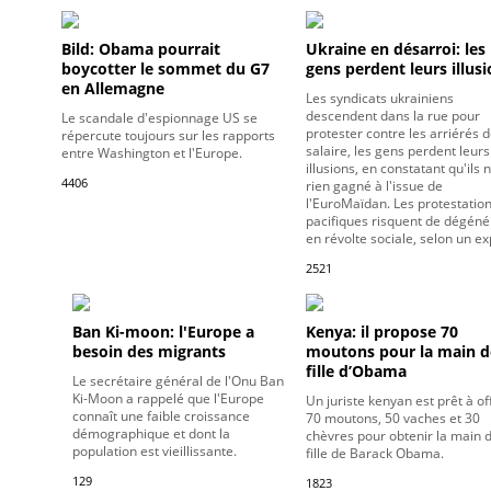
Bild: Obama pourrait
Ukraine en désarroi: les
boycotter le sommet du G7
gens perdent leurs illus
en Allemagne
Les syndicats ukrainiens
descendent dans la rue pour
Le scandale d'espionnage US se
protester contre les arriérés 
répercute toujours sur les rapports
salaire, les gens perdent leurs
entre Washington et l'Europe.
illusions, en constatant qu'ils 
4406
rien gagné à l'issue de
l'EuroMaïdan. Les protestatio
pacifiques risquent de dégéné
en révolte sociale, selon un ex
2521
Ban Ki-moon: l'Europe a
Kenya: il propose 70
besoin des migrants
moutons pour la main d
fille d’Obama
Le secrétaire général de l'Onu Ban
Ki-Moon a rappelé que l'Europe
Un juriste kenyan est prêt à off
connaît une faible croissance
70 moutons, 50 vaches et 30
démographique et dont la
chèvres pour obtenir la main d
population est vieillissante.
fille de Barack Obama.
129
1823