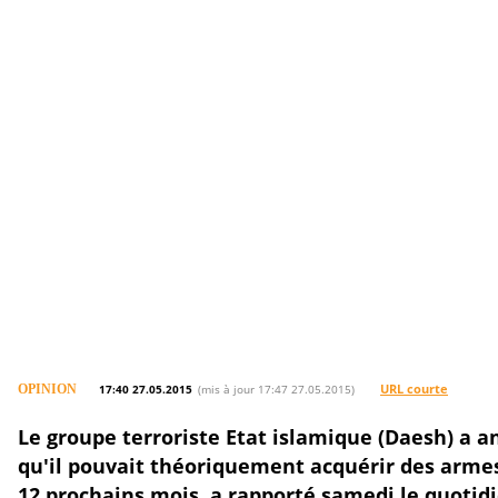
Faut-il
prendre
la
menac
nucléaire
de
l’Etat
islam
sérieux?
© Flickr/ Pierre J.
URL courte
OPINION
17:40 27.05.2015
(mis à jour 17:47 27.05.2015)
Le groupe terroriste Etat islamique (Daesh) a 
qu'il pouvait théoriquement acquérir des armes
12 prochains mois, a rapporté samedi le quotid