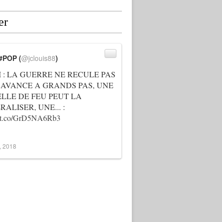
er
#POP (
@jclouis88
)
I : LA GUERRE NE RECULE PAS
 AVANCE A GRANDS PAS, UNE
ELLE DE FEU PEUT LA
ALISER, UNE... :
://t.co/GrD5NA6Rb3
3, 2018