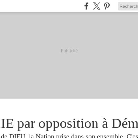
Publicité
 par opposition à Dém
e de DIEU, la Nation prise dans son ensemble. C'