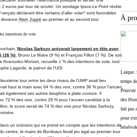
 declarer souhaiter l'alternance politique et verser une
de 2 euros par tour de scrutin. Un sondage Ipsos-
Le Point
révèle
rançais déclarant être certains d'aller voter* sont favorables
À pr
at devance
Alain Juppé
au premier et au second tour.
es intentions de vote
prochain,
Nicolas Sarkozy arriverait largement en tête avec
é (26 %)
, Bruno Le Maire (9 %) et François Fillon (7 %). De son
 Kosciusko-Morizet, recueille 1 % des intentions de vote, tout
phe Lagarde, le patron de l'UDI.
Laïque. 
e deuxième tour entre les deux rivaux de l'UMP avait lieu
temps de
erait haut la main avec 64 % des voix, contre 36 % pour l'ancien
Pouvoir 
ait également ses autres dauphins à plate couture. Il
des Homm
ec 72 % des voix, contre 28 % pour l'ancien candidat à la
llon, le score serait de 74 % des voix pour Nicolas Sarkozy,
fait pas 
inistre.
pour exis
dans un scénario qui ne prend en compte que les intentions de
bénévole
du centre, le maire de Bordeaux ferait jeu égal au premier tour