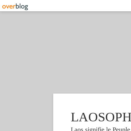
LAOSOPHIE
Laos signifie le Peupl