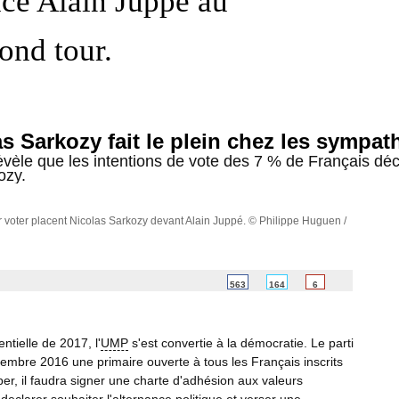
nce Alain Juppé au
ond tour.
s Sarkozy fait le plein chez les sympat
èle que les intentions de vote des 7 % de Français décla
ozy.
r voter placent Nicolas Sarkozy devant Alain Juppé.
© Philippe Huguen /
563
164
6
ntielle de 2017, l'
UMP
s'est convertie à la démocratie. Le parti
embre 2016 une primaire ouverte à tous les Français inscrits
ciper, il faudra signer une charte d'adhésion aux valeurs