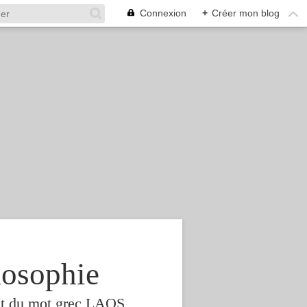
Connexion
+
Créer mon blog
osophie
est du mot grec LAOS