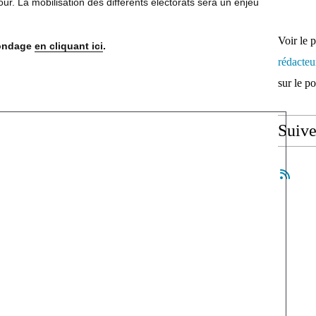
ur. La mobilisation des différents électorats sera un enjeu
Voir le 
sondage
en cliquant ici
.
rédacte
sur le p
Suiv