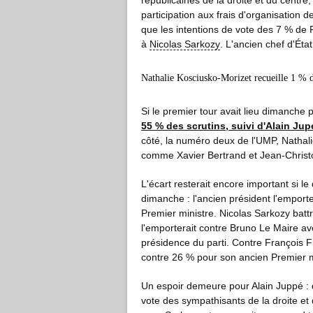
républicaines de la droite et du centre,
participation aux frais d'organisation 
que les intentions de vote des 7 % de F
à
Nicolas Sarkozy
. L'ancien chef d'Ét
Nathalie Kosciusko-Morizet recueille 1 % d
Si le premier tour avait lieu dimanche 
55 % des scrutins, suivi d'Alain Jup
côté, la numéro deux de l'UMP, Nathalie
comme Xavier Bertrand et Jean-Christo
L'écart resterait encore important si l
dimanche : l'ancien président l'emport
Premier ministre. Nicolas Sarkozy battr
l'emporterait contre Bruno Le Maire av
présidence du parti. Contre François Fi
contre 26 % pour son ancien Premier m
Un espoir demeure pour Alain Juppé : 
vote des sympathisants de la droite et 