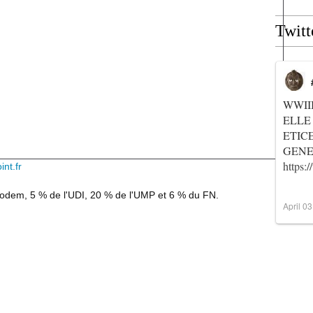
Twitt
WWII
ELLE
ETIC
GENER
https
int.fr
Modem, 5 % de l'UDI, 20 % de l'UMP et 6 % du FN.
April 0