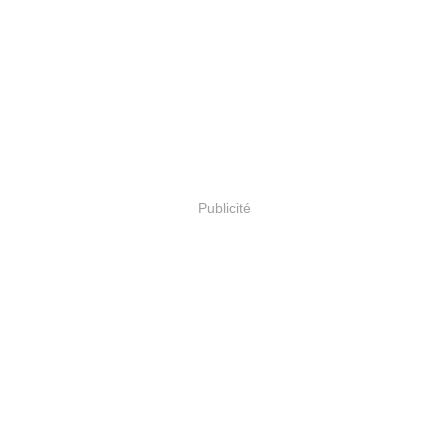
Publicité
WWIII alors que nous s
en plein dedans le