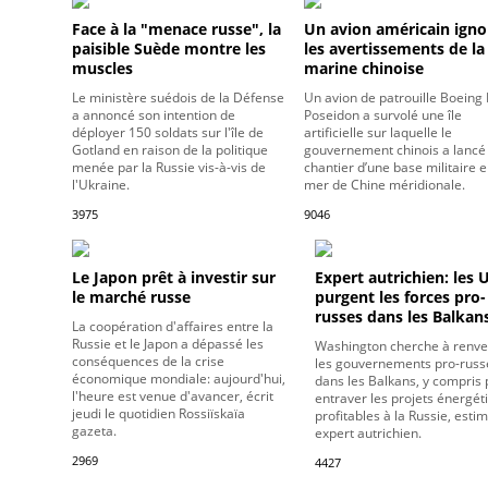
Face à la "menace russe", la
Un avion américain igno
paisible Suède montre les
les avertissements de la
muscles
marine chinoise
Le ministère suédois de la Défense
Un avion de patrouille Boeing 
a annoncé son intention de
Poseidon a survolé une île
déployer 150 soldats sur l'île de
artificielle sur laquelle le
Gotland en raison de la politique
gouvernement chinois a lancé 
menée par la Russie vis-à-vis de
chantier d’une base militaire 
l'Ukraine.
mer de Chine méridionale.
3975
9046
Le Japon prêt à investir sur
Expert autrichien: les 
le marché russe
purgent les forces pro-
russes dans les Balkan
La coopération d'affaires entre la
Russie et le Japon a dépassé les
Washington cherche à renve
conséquences de la crise
les gouvernements pro-russ
économique mondiale: aujourd'hui,
dans les Balkans, y compris
l'heure est venue d'avancer, écrit
entraver les projets énergét
jeudi le quotidien Rossiïskaïa
profitables à la Russie, esti
gazeta.
expert autrichien.
2969
4427