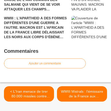
SALMANE QUI VIENT DE SE VOIR
ATTAQUER LES CHAMPS
PÉTROLIERS DE L'ARABIE SAOUDITE
WWIII : L'APARTHEID A DES FORMES
ET D'ARAMCO PAR LE YÉMEN Où LA
DIFFÉRENTES D'UNE GUERRE A
FRANCE BOMBARDE LES ENFANTS
l'AUTRE. MACRON EST L'AFRICAIN
ET LES CIVILS, AU PRÉSIDENT DE
DE LA FRANCE LIBRE DÉLAISSANT
TOUTES LES RUSSIES.
LES NOIRS AUX CORPS D’ÉBÈNE
POUR DEUX NOIRS CHOCOLAT QUI
N'ONT RIEN A VOIR DANS LE
Commentaires
DÉBARQUEMENT DE PROVENCE. UN
HOMMAGE POSTHUME AUX
GOUMIERS, SPAHIS ET TIRAILLEURS
Ajouter un commentaire
QUI N’ÉTAIENT PAS REPRÉSENTÉS.
< L'Iran menace de tirer
WWIII Mistrals : l'émissaire
80.000 missiles contre
de la France aux
Israël
négociations incapable de
négocier >