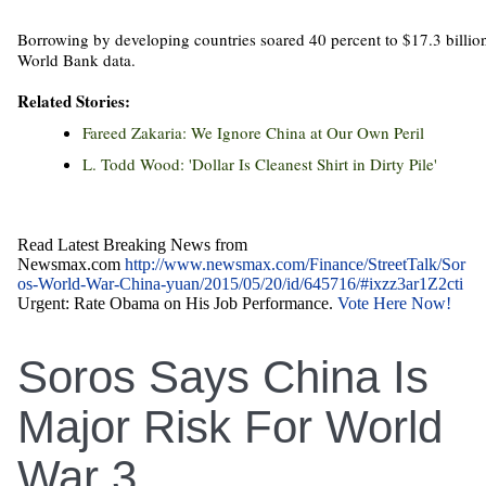
Borrowing by developing countries soared 40 percent to $17.3 billio
World Bank data.
Related Stories:
Fareed Zakaria: We Ignore China at Our Own Peril
L. Todd Wood: 'Dollar Is Cleanest Shirt in Dirty Pile'
Read Latest Breaking News from
Newsmax.com
http://www.newsmax.com/Finance/StreetTalk/Sor
os-World-War-China-yuan/2015/05/20/id/645716/#ixzz3ar1Z2cti
Urgent: Rate Obama on His Job Performance.
Vote Here Now!
Soros Says China Is
Major Risk For World
War 3