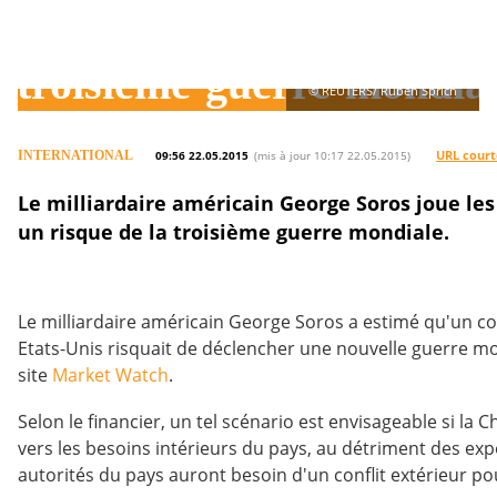
milliardaire
Soros
prédit
troisième
guerre
mondia
© REUTERS/ Ruben Sprich
URL court
INTERNATIONAL
09:56 22.05.2015
(mis à jour 10:17 22.05.2015)
Le milliardaire américain George Soros joue l
un risque de la troisième guerre mondiale.
Le milliardaire américain George Soros a estimé qu'un conf
Etats-Unis risquait de déclencher une nouvelle guerre m
site
Market Watch
.
Selon le financier, un tel scénario est envisageable si la
vers les besoins intérieurs du pays, au détriment des exp
autorités du pays auront besoin d'un conflit extérieur po