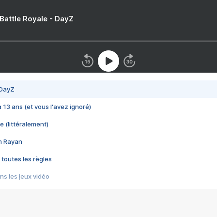
 Battle Royale - DayZ
 DayZ
 a 13 ans (et vous l'avez ignoré)
e (littéralement)
im Rayan
 toutes les règles
s les jeux vidéo
us choquant de Rockstar ? - Le scandale BULLY
e plus moche de Steam