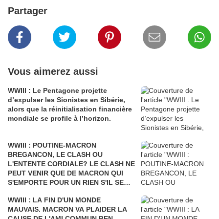
Partager
Vous aimerez aussi
WWIII : Le Pentagone projette
d’expulser les Sionistes en Sibérie,
alors que la réinitialisation financière
mondiale se profile à l’horizon.
WWIII : POUTINE-MACRON
BREGANCON, LE CLASH OU
L'ENTENTE CORDIALE? LE CLASH NE
PEUT VENIR QUE DE MACRON QUI
S'EMPORTE POUR UN RIEN S'IL SE
FAIT DÉSTABILISER COMME L'AVAIT
WWIII : LA FIN D'UN MONDE
ÉTÉ SARKOZY!
MAUVAIS. MACRON VA PLAIDER LA
CAUSE DE L'AMI COMMUN BEN