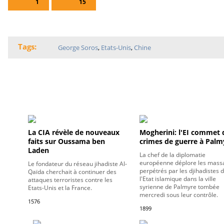
1
15
Tags:
George Soros
,
Etats-Unis
,
Chine
GRANDS TITRES
La CIA révèle de nouveaux
Mogherini: l'EI commet 
faits sur Oussama ben
crimes de guerre à Palm
Laden
La chef de la diplomatie
européenne déplore les mass
Le fondateur du réseau jihadiste Al-
perpétrés par les djihadistes 
Qaïda cherchait à continuer des
l'Etat islamique dans la ville
attaques terroristes contre les
syrienne de Palmyre tombée
Etats-Unis et la France.
mercredi sous leur contrôle.
1576
1899