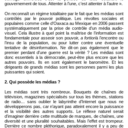
gouvernement de tous. Attenter à l’une, c’est attenter à l’autre ».
On reconnaît un régime totalitaire par le fait que les médias sont
contrôlés par le pouvoir politique. Les révoltes sociales et
populaires comme celle d’Oaxaca au Mexique en 2006 passent
systématiquement par la prise de contrôle d’un média audio-
visuel. Cela illustre à quel point la maîtrise de l’information est
fondamentale pour asseoir son pouvoir,
a fortiori
à l’encontre ou
l’insu de la population, ou pour lutter contre une éventuelle
tentative de désinformation. Ne dit-on pas également que le
premier perdant d’une guerre est la vérité ? Les médias sont
donc essentiels à la démocratie, peut-être plus encore que les
autres pouvoirs. Ils en sont également le baromètre. Et les
dirigeants de grands médias sont les personnes parmi les plus
puissantes qui soient.
2. Qui possède les médias ?
Les médias sont très nombreux. Bouquets de chaînes de
télévision, magazines spécialisés sur tous les thèmes, stations
de radio… sans oublier le labyrinthe d’Internet que nous ne
développerons pas, car n’ayant pas atteint encore la puissance
et la visibilité des autres supports. Le réflexe naturel serait
d’imaginer derrière cette multitude de marques, de chaînes, une
diversité et une pluralité souhaitables. Mais l’effet est trompeur.
Derrière ce nombre pléthorique, paradoxalement il y a peu de