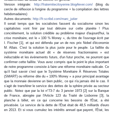
Version intégrale:
http://
fraternitecitoyenne.blog4ev
er.com/
(blog du
cercle de réflexion à l'origine du programme + la compilation des lettres
hebdomadaires)
Autres documents:
http://fr.scribd.com/
marc_jutier
Il serait temps que les socialistes fassent du socialisme sinon les
capitalistes vont finir par tout détruire sur cette planète ! Plus
concrètement, la solution crédible au problème majeur d'aujourd'hui, la
crise monétaire, est le « 100 % Money », du titre de l'ouvrage écrit par
I. Fischer [1], et qui est défendu par un de nos prix Nobel d'économie
M. Allais. C'est la solution la plus juste pour le peuple. La faillite du
système monétaire actuel dit « de réserves fractionnaires » est
inéluctable et les événements futurs, d'un futur proche, ne pourront que
confirmer cette faillite. Vous avez compris que le point le plus important
de notre programme consiste à faire une réforme monétaire radicale. Ce
qu’il faut savoir c'est que le Système Monétaire À Réserves Totales
(SMART) ou réforme dite du « 100% Money » a pour principal avantage
que la monnaie devienne un bien public, ce qui n'a jamais été le cas. Il
s’agit de transférer le service des dettes de la sphère privée au secteur
public. Notez que par la loi n°73-7 du 3 janvier 1973 [2] sur la Banque
de France, abrogée par l'Article 123 du Traité de Lisbonne [3], la
planche à billet, en ce qui concerne les besoins de l'État, a été
privatisée. Le service de la dette de l'État était de 48,5 milliards d'euro
en 2013. Et si vous cumulez les intérêts annuel que payent, l'État, les