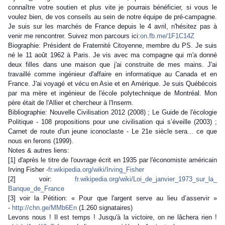
connaître votre soutien et plus vite je pourrais bénéficier, si vous le
voulez bien, de vos conseils au sein de notre équipe de pré-campagne.
Je suis sur les marchés de France depuis le 4 avril, n'hésitez pas à
venir me rencontrer. Suivez mon parcours ici:
on.fb.me/1F1C14Z
Biographie: Président de Fraternité Citoyenne, membre du PS. Je suis
né le 11 août 1962 à Paris. Je vis avec ma compagne qui m'a donné
deux filles dans une maison que j'ai construite de mes mains. J'ai
travaillé comme ingénieur d'affaire en informatique au Canada et en
France. J'ai voyagé et vécu en Asie et en Amérique. Je suis Québécois
par ma mère et ingénieur de l'école polytechnique de Montréal. Mon
père était de l'Allier et chercheur à l'Inserm.
Bibliographie: Nouvelle Civilisation 2012 (2008) ; Le Guide de l'écologie
Politique - 108 propositions pour une civilisation qui s’éveille (2003) ;
Carnet de route d'un jeune iconoclaste - Le 21e siècle sera... ce que
nous en ferons (1999).
Notes & autres liens:
[1] d'après le titre de l'ouvrage écrit en 1935 par l'économiste américain
Irving Fisher -
fr.wikipedia.org/wiki/
Irving_Fisher
[2] voir:
fr.wikipedia.org/wiki/
Loi_de_janvier_1973_sur_la_
Banque_de_France
[3] voir la Pétition: « Pour que l'argent serve au lieu d’asservir »
-
http://chn.ge/MMb6En
(1.260 signataires)
Levons nous ! Il est temps ! Jusqu'à la victoire, on ne lâchera rien !