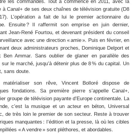
dre les commandes. Tout a commencé en 2011, avec la
e à Canal+ de ses deux chaînes de télévision gratuite (D8
17). L’opération a fait de lui le premier actionnaire du
pe. Ensuite ? Il raffermit son emprise en juin dernier,
tant Jean-René Fourtou, et devenant président du conseil
rveillance avec une direction « amie ». Puis en février, en
ant deux administrateurs proches, Dominique Delport et
k Ben Ammar. Sans oublier de glaner en parallèle des
s sur le marché, jusqu’à détenir plus de 8 % du capital. Un
t, sans doute.
 matérialiser son rêve, Vincent Bolloré dispose de
ques fondations. Sa première pierre s’appelle Canal+,
er groupe de télévision payante d’Europe continentale. La
nde, c’est la musique et un acteur en béton, Universal
, de très loin le premier de son secteur. Reste à trouver
riques manquantes : l’édition et la presse, là où les cibles
pillées « A vendre » sont pléthores, et abordables.