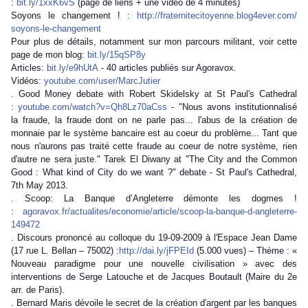
:
bit.ly/1xxK6vS
(page de liens + une vidéo de 4 minutes)
Soyons le changement ! :
http://
fraternitecitoyenne.blog4ev
er.com/
soyons-le-changement
Pour plus de détails, notamment sur mon parcours militant, voir cette
page de mon blog:
bit.ly/15qSP8y
Articles:
bit.ly/e9hUtA
- 40 articles publiés sur Agoravox.
Vidéos:
youtube.com/user/
MarcJutier
. Good Money debate with Robert Skidelsky at St Paul's Cathedral
:
youtube.com/
watch?v=Qh8Lz70aCss
- "Nous avons institutionnalisé
la fraude, la fraude dont on ne parle pas... l'abus de la création de
monnaie par le système bancaire est au coeur du problème... Tant que
nous n'aurons pas traité cette fraude au coeur de notre système, rien
d'autre ne sera juste." Tarek El Diwany at "The City and the Common
Good : What kind of City do we want ?" debate - St Paul's Cathedral,
7th May 2013.
. Scoop: La Banque d’Angleterre démonte les dogmes !
:
agoravox.fr/actualites/
economie/article/
scoop-la-banque-d-angleterr
e-
149472
. Discours prononcé au colloque du 19-09-2009 à l'Espace Jean Dame
(17 rue L. Bellan – 75002) :
http://dai.ly/jFPEId
(5.000 vues) – Thème : «
Nouveau paradigme pour une nouvelle civilisation » avec des
interventions de Serge Latouche et de Jacques Boutault (Maire du 2e
arr. de Paris).
. Bernard Maris dévoile le secret de la création d'argent par les banques