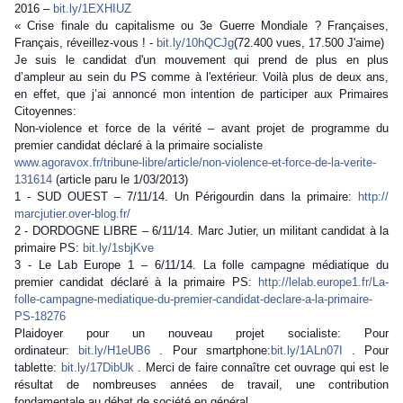
2016 –
bit.ly/1EXHIUZ
« Crise finale du capitalisme ou 3e Guerre Mondiale ? Françaises,
Français, réveillez-vous ! -
bit.ly/10hQCJg
(72.400
vues, 17.500 J'aime)
Je suis le candidat d'un mouvement qui prend de plus en plus
d’ampleur au sein du PS comme à l'extérieur. Voilà plus de deux ans,
en effet, que j’ai annoncé mon intention de participer aux Primaires
Citoyennes:
Non-violence et force de la vérité – avant projet de programme du
premier candidat déclaré à la primaire socialiste
www.agoravox.fr/
tribune-libre/article/
non-violence-et-force-de-la
-verite-
131614
(article paru le 1/03/2013)
1 - SUD OUEST – 7/11/14. Un Périgourdin dans la primaire:
http://
marcjutier.over-blog.fr/
2 - DORDOGNE LIBRE – 6/11/14. Marc Jutier, un militant candidat à la
primaire PS:
bit.ly/1sbjKve
3 - Le Lab Europe 1 – 6/11/14. La folle campagne médiatique du
premier candidat déclaré à la primaire PS:
http://lelab.europe1.fr/
La-
folle-campagne-mediatiqu
e-du-premier-candidat-decl
are-a-la-primaire-
PS-18276
Plaidoyer pour un nouveau projet socialiste: Pour
ordinateur:
bit.ly/H1eUB6
. Pour smartphone:
bit.ly/1ALn07I
. Pour
tablette:
bit.ly/17DibUk
. Merci de faire connaître cet ouvrage qui est le
résultat de nombreuses années de travail, une contribution
fondamentale au débat de société en général.