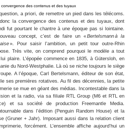
la convergence des contenus et des tuyaux
uestion, a priori, de remettre un pied dans les télécoms.
 donc la convergence des contenus et des tuyaux, dont
di fut pourtant le chantre à une époque pas si lointaine.
ouveau concept, c’est de faire un «
Bertelsmann à la
çaise
». Pour saisir l’ambition, un petit tour outre-Rhin
pose. Très vite, on comprend pourquoi le modèle a tout
 lui plaire. L’épopée commence en 1835, à Gütersloh, en
anie du Nord-Westphalie. Là où se niche toujours le siège
roupe. A l’époque, Carl Bertelsmann, éditeur de son état,
lle ses premières rotatives. Au fil des décennies, la petite
imerie se mue en géant des médias. Incontestable dans la
ision et la radio, via sa filiale RTL Group (M6 et RTL en
ce) et sa société de production Freemantle Media.
ntournable dans l’édition (Penguin Random House) et la
e (Gruner + Jahr). Imposant aussi dans la relation client
’imprimerie, forcément. L’ensemble affiche aujourd’hui un