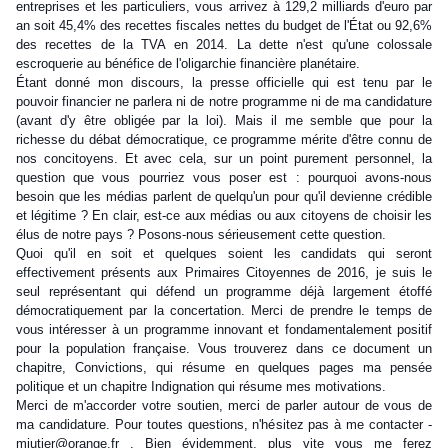
entreprises et les particuliers, vous arrivez à 129,2 milliards d'euro par
an soit 45,4% des recettes fiscales nettes du budget de l'État ou 92,6%
des recettes de la TVA en 2014. La dette n'est qu'une colossale
escroquerie au bénéfice de l'oligarchie financière planétaire.
Étant donné mon discours, la presse officielle qui est tenu par le
pouvoir financier ne parlera ni de notre programme ni de ma candidature
(avant d'y être obligée par la loi). Mais il me semble que pour la
richesse du débat démocratique, ce programme mérite d'être connu de
nos concitoyens. Et avec cela, sur un point purement personnel, la
question que vous pourriez vous poser est : pourquoi avons-nous
besoin que les médias parlent de quelqu'un pour qu'il devienne crédible
et légitime ? En clair, est-ce aux médias ou aux citoyens de choisir les
élus de notre pays ? Posons-nous sérieusement cette question.
Quoi qu'il en soit et quelques soient les candidats qui seront
effectivement présents aux Primaires Citoyennes de 2016, je suis le
seul représentant qui défend un programme déjà largement étoffé
démocratiquement par la concertation. Merci de prendre le temps de
vous intéresser à un programme innovant et fondamentalement positif
pour la population française. Vous trouverez dans ce document un
chapitre, Convictions, qui résume en quelques pages ma pensée
politique et un chapitre Indignation qui résume mes motivations.
Merci de m'accorder votre soutien, merci de parler autour de vous de
ma candidature. Pour toutes questions, n'hésitez pas à me contacter -
mjutier@orange.fr . Bien évidemment, plus vite vous me ferez