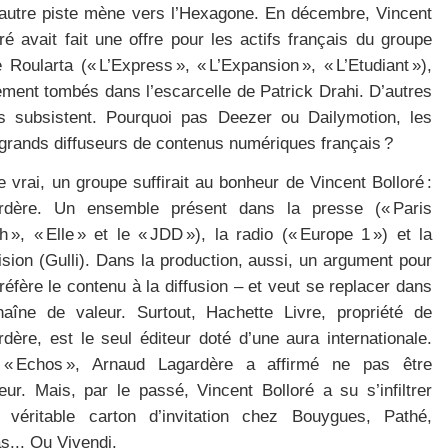
autre piste mène vers l’Hexagone. En décembre, Vincent
ré avait fait une offre pour les actifs français du groupe
 Roularta (« L’Express », « L’Expansion », « L’Etudiant »),
ement tombés dans l’escarcelle de Patrick Drahi. D’autres
es subsistent. Pourquoi pas Deezer ou Dailymotion, les
 grands diffuseurs de contenus numériques français ?
e vrai, un groupe suffirait au bonheur de Vincent Bolloré :
rdère. Un ensemble présent dans la presse (« Paris
 », « Elle » et le « JDD »), la radio (« Europe 1 ») et la
ision (Gulli). Dans la production, aussi, un argument pour
réfère le contenu à la diffusion – et veut se replacer dans
haîne de valeur. Surtout, Hachette Livre, propriété de
dère, est le seul éditeur doté d’une aura internationale.
« Echos », Arnaud Lagardère a affirmé ne pas être
eur. Mais, par le passé, Vincent Bolloré a su s’infiltrer
 véritable carton d’invitation chez Bouygues, Pathé,
s... Ou Vivendi.