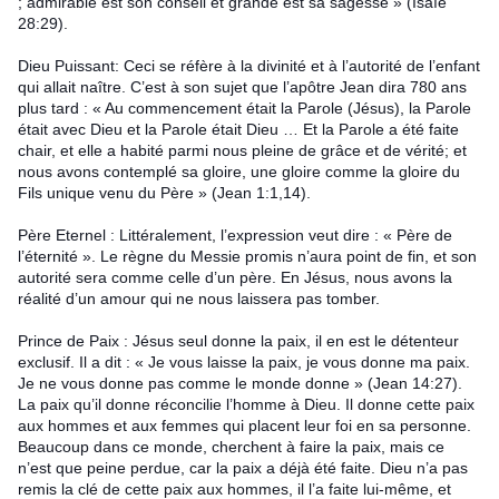
; admirable est son conseil et grande est sa sagesse » (Isaïe
28:29).
Dieu Puissant: Ceci se réfère à la divinité et à l’autorité de l’enfant
qui allait naître. C’est à son sujet que l’apôtre Jean dira 780 ans
plus tard : « Au commencement était la Parole (Jésus), la Parole
était avec Dieu et la Parole était Dieu … Et la Parole a été faite
chair, et elle a habité parmi nous pleine de grâce et de vérité; et
nous avons contemplé sa gloire, une gloire comme la gloire du
Fils unique venu du Père » (Jean 1:1,14).
Père Eternel : Littéralement, l’expression veut dire : « Père de
l’éternité ». Le règne du Messie promis n’aura point de fin, et son
autorité sera comme celle d’un père. En Jésus, nous avons la
réalité d’un amour qui ne nous laissera pas tomber.
Prince de Paix : Jésus seul donne la paix, il en est le détenteur
exclusif. Il a dit : « Je vous laisse la paix, je vous donne ma paix.
Je ne vous donne pas comme le monde donne » (Jean 14:27).
La paix qu’il donne réconcilie l’homme à Dieu. Il donne cette paix
aux hommes et aux femmes qui placent leur foi en sa personne.
Beaucoup dans ce monde, cherchent à faire la paix, mais ce
n’est que peine perdue, car la paix a déjà été faite. Dieu n’a pas
remis la clé de cette paix aux hommes, il l’a faite lui-même, et