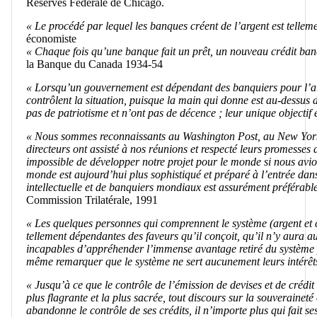
Réserves Fédérale de Chicago.
« Le procédé par lequel les banques créent de l’argent est telleme
économiste
« Chaque fois qu’une banque fait un prêt, un nouveau crédit banca
la Banque du Canada 1934-54
« Lorsqu’un gouvernement est dépendant des banquiers pour l’arg
contrôlent la situation, puisque la main qui donne est au-dessus de
pas de patriotisme et n’ont pas de décence ; leur unique objectif e
« Nous sommes reconnaissants au Washington Post, au New York 
directeurs ont assisté à nos réunions et respecté leurs promesses 
impossible de développer notre projet pour le monde si nous avio
monde est aujourd’hui plus sophistiqué et préparé à l’entrée da
intellectuelle et de banquiers mondiaux est assurément préférable
Commission Trilatérale, 1991
« Les quelques personnes qui comprennent le système (argent et créd
tellement dépendantes des faveurs qu’il conçoit, qu’il n’y aura a
incapables d’appréhender l’immense avantage retiré du système pa
même remarquer que le système ne sert aucunement leurs intérêt
« Jusqu’à ce que le contrôle de l’émission de devises et de créd
plus flagrante et la plus sacrée, tout discours sur la souveraineté
abandonne le contrôle de ses crédits, il n’importe plus qui fait s