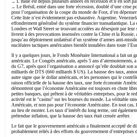
L’Italie est depuis plusieurs années en récession et n’en sort pa
→
Le Brésil, entré dans une forte récession, doublé d’une crise 
→
pour l’organisation de la coupe du monde de Foot, d’en dépenser
Cette liste n’est évidemment pas exhaustive. Argentine, Venezu
effondrement généralisé du système financier transatlantique. La 
Londres et Wall Street se trouvant acculées au désespoir par leur
livrent à des provocations insensées contre la Chine et la Russie
jusqu’au déploiement unilatéral d’un système d’armes anti-missile
nucléaires tactiques américaines bientôt installées dans toute l’Eu
Il y a quelques jours, le Fonds Monétaire International a fait un
américain. Le Congrès américain, après 5 ans d’atermoiements, a 
du G7, après quoi l’organisation a annoncé qu’elle doublait son a
milliards de DTS (660 milliards $ US). La hausse des taux, annon
autre signe que le dollar américain, et les personnes qui le contrô
raison officielle de la hausse des taux, une forte économie Améri
démontrent que l’économie Américaine est toujours en chute libre. 
petites banques, qui prêtent à de véritables entreprises, pour le re
activité est le ''casino'' sur les bourses du monde. La véritable r
Américain, et non pas pour l’économie Américaine. En tout cas, la
au lieu de monter. Les taux d’intérêt du long terme, ont également
prétendue inflation, que la hausse des taux était censée arrêter.
Le fait que le gouvernement américain a finalement accepté de dil
probablement reliés à des efforts du gouvernement d’entreprises de