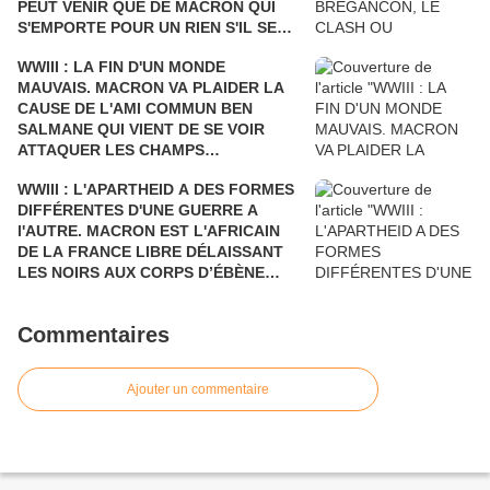
PEUT VENIR QUE DE MACRON QUI
S'EMPORTE POUR UN RIEN S'IL SE
FAIT DÉSTABILISER COMME L'AVAIT
WWIII : LA FIN D'UN MONDE
ÉTÉ SARKOZY!
MAUVAIS. MACRON VA PLAIDER LA
CAUSE DE L'AMI COMMUN BEN
SALMANE QUI VIENT DE SE VOIR
ATTAQUER LES CHAMPS
PÉTROLIERS DE L'ARABIE SAOUDITE
WWIII : L'APARTHEID A DES FORMES
ET D'ARAMCO PAR LE YÉMEN Où LA
DIFFÉRENTES D'UNE GUERRE A
FRANCE BOMBARDE LES ENFANTS
l'AUTRE. MACRON EST L'AFRICAIN
ET LES CIVILS, AU PRÉSIDENT DE
DE LA FRANCE LIBRE DÉLAISSANT
TOUTES LES RUSSIES.
LES NOIRS AUX CORPS D’ÉBÈNE
POUR DEUX NOIRS CHOCOLAT QUI
N'ONT RIEN A VOIR DANS LE
Commentaires
DÉBARQUEMENT DE PROVENCE. UN
HOMMAGE POSTHUME AUX
GOUMIERS, SPAHIS ET TIRAILLEURS
Ajouter un commentaire
QUI N’ÉTAIENT PAS REPRÉSENTÉS.