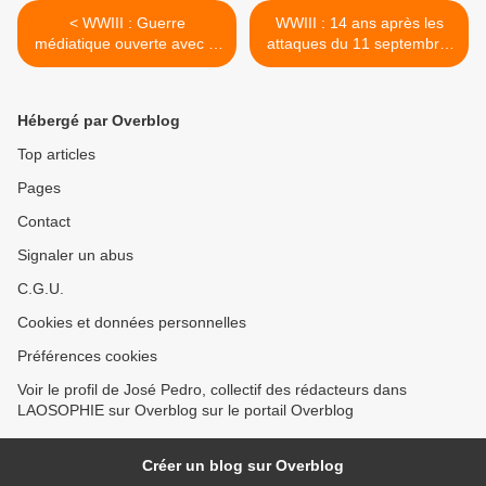
< WWIII : Guerre
WWIII : 14 ans après les
médiatique ouverte avec la
attaques du 11 septembre,
Russie en Syrie et en Irak
la guerre généralisée
contre la terreur accomplit
tout ce dont Ben Laden
Hébergé par Overblog
avait pu rêver. >
Top articles
Pages
Contact
Signaler un abus
C.G.U.
Cookies et données personnelles
Préférences cookies
Voir le profil de José Pedro, collectif des rédacteurs dans
LAOSOPHIE sur Overblog sur le portail Overblog
Créer un blog sur Overblog