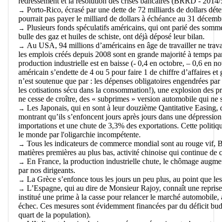
redressement et la résolution des crises bancaires (BRRD - 2014/5
Porto-Rico, écrasé par une dette de 72 milliards de dollars dét
→
pourrait pas payer le milliard de dollars à échéance au 31 décemb
Plusieurs fonds spéculatifs américains, qui ont parié des sommes 
→
bulle des gaz et huiles de schiste, ont déjà déposé leur bilan.
Au USA, 94 millions d’américains en âge de travailler ne travai
→
les emplois créés depuis 2008 sont en grande majorité à temps part
production industrielle est en baisse (- 0,4 en octobre, – 0,6 en no
américain s’endette de 4 ou 5 pour faire 1 de chiffre d’affaires e
n’est soutenue que par : les dépenses obligatoires engendrées
les cotisations sécu dans la consommation!), une explosion des prêt
ne cesse de croître, des « subprimes » version automobile qui ne
Les Japonais, qui en sont à leur douzième Qantitative Easing,
→
montrant qu’ils s’enfoncent jours après jours dans une dépression
importations et une chute de 3,3% des exportations. Cette politiq
le monde par l'oligarchie incompétente.
Tous les indicateurs de commerce mondial sont au rouge vif, B
→
matières premières au plus bas, activité chinoise qui continue de c
En France, la production industrielle chute, le chômage augmen
→
par nos dirigeants.
La Grèce s’enfonce tous les jours un peu plus, au point que le
→
L’Espagne, qui au dire de Monsieur Rajoy, connaît une reprise d
→
institué une prime à la casse pour relancer le marché automobile, a
échec. Ces mesures sont évidemment financées par du déficit bud
quart de la population).