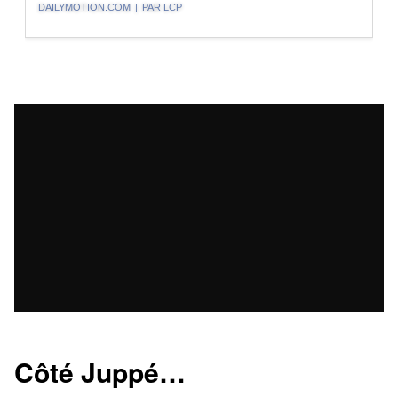
DAILYMOTION.COM
|
PAR LCP
Côté Juppé…