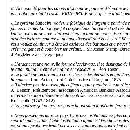
« L’incapacité pour les colons d’obtenir le pouvoir d’émettre leu
internationaux fut la raison PRINCIPALE de la guerre d’indépe
« Le système bancaire moderne fabrique de l’argent à partir de rie
jamais inventé. La banque fut conçue dans l’iniquité et est née da
leur le pouvoir de créer l’argent et en un tour de mains ils créero
grandes fortunes comme la mienne disparaîtront et ce serait béné
vous voulez continuer à être les esclaves des banques et à payer 
créer l’argent et à contrôler les crédits. »
Sir Josiah Stamp, Direc
d’Angleterre à cette époque)
« L’argent est une nouvelle forme d’esclavage, il se distingue de 
relation humaine entre le maître et l’esclave. »
Léon Tolstoï
« Le problème récurrent au cours des siècles derniers et qui devra
banques. »
Lord Acton, Lord Chief Justice of England, 1875
« Il n’existe pas de moyen plus efficace pour prendre le contrôle
A. Benson, Président de l’association American Bankers’ Associa
« Permettez-moi d’émettre et de contrôler les ressources monétair
Rothschild (1743-1812)
« La jeunesse qui pourra résoudre la question monétaire fera plus
« Nous possédons dans ce pays l’une des institutions les plus c
centrale américaine. Cette institution a appauvri les citoyens des
est dû aux pratiques frauduleuses des vautours qui contrôlent cette