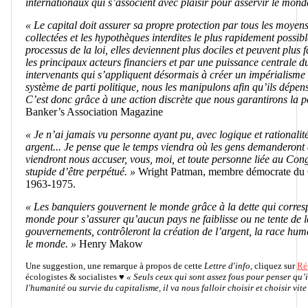
internationaux qui s’associent avec plaisir pour asservir le mond
« Le capital doit assurer sa propre protection par tous les moyens p
collectées et les hypothèques interdites le plus rapidement possib
processus de la loi, elles deviennent plus dociles et peuvent plus
les principaux acteurs financiers et par une puissance centrale d
intervenants qui s’appliquent désormais à créer un impérialisme
système de parti politique, nous les manipulons afin qu’ils dépe
C’est donc grâce à une action discrète que nous garantirons la pé
Banker’s Association Magazine
« Je n’ai jamais vu personne ayant pu, avec logique et rationalit
argent... Je pense que le temps viendra où les gens demanderont 
viendront nous accuser, vous, moi, et toute personne liée au Congr
stupide d’être perpétué. »
Wright Patman, membre démocrate du C
1963-1975.
« Les banquiers gouvernent le monde grâce à la dette qui corresp
monde pour s’assurer qu’aucun pays ne faiblisse ou ne tente de l
gouvernements, contrôleront la création de l’argent, la race huma
le monde. »
Henry Makow
U
ne suggestion, une remarque à propos de cette
Lettre d'info
, cliquez sur
Ré
écologistes & socialistes
♥
« Seuls ceux qui sont assez fous pour penser qu’
l'humanité ou survie du capitalisme, il va nous falloir choisir et choisir vite 