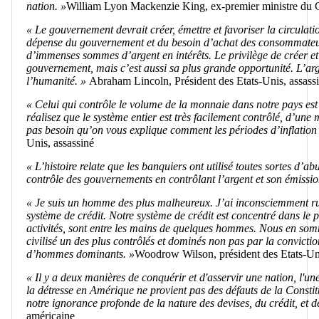
nation. »
William Lyon Mackenzie King, ex-premier ministre du
« Le gouvernement devrait créer, émettre et favoriser la circulati
dépense du gouvernement et du besoin d’achat des consommateurs
d’immenses sommes d’argent en intérêts. Le privilège de créer e
gouvernement, mais c’est aussi sa plus grande opportunité. L’arg
l’humanité. »
Abraham Lincoln, Président des Etats-Unis, assass
« Celui qui contrôle le volume de la monnaie dans notre pays est 
réalisez que le système entier est très facilement contrôlé, d’une 
pas besoin qu’on vous explique comment les périodes d’inflation 
Unis, assassiné
« L’histoire relate que les banquiers ont utilisé toutes sortes d’ab
contrôle des gouvernements en contrôlant l’argent et son émissio
« Je suis un homme des plus malheureux. J’ai inconsciemment ru
système de crédit. Notre système de crédit est concentré dans le 
activités, sont entre les mains de quelques hommes. Nous en so
civilisé un des plus contrôlés et dominés non pas par la conviction
d’hommes dominants. »
Woodrow Wilson, président des Etats-U
« Il y a deux manières de conquérir et d'asservir une nation, l'une 
la détresse en Amérique ne provient pas des défauts de la Consti
notre ignorance profonde de la nature des devises, du crédit, et de
américaine