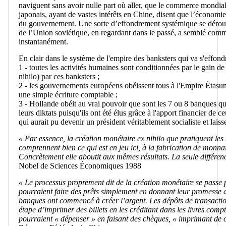
naviguent sans avoir nulle part où aller, que le commerce mondia
japonais, ayant de vastes intérêts en Chine, disent que l’économie
du gouvernement. Une sorte d’effondrement systémique se déroule
de l’Union soviétique, en regardant dans le passé, a semblé comm
instantanément.
En clair dans le système de l'empire des banksters qui va s'effond
1 - toutes les activités humaines sont conditionnées par le gain de
nihilo) par ces banksters ;
2 - les gouvernements européens obéissent tous à l'Empire Étasuni
une simple écriture comptable ;
3 - Hollande obéit au vrai pouvoir que sont les 7 ou 8 banques q
leurs diktats puisqu'ils ont été élus grâce à l'apport financier 
qui aurait pu devenir un président véritablement socialiste et laisse
« Par essence, la création monétaire ex nihilo que pratiquent les 
comprennent bien ce qui est en jeu ici, à la fabrication de monna
Concrètement elle aboutit aux mêmes résultats. La seule différence
Nobel de Sciences Économiques 1988
« Le processus proprement dit de la création monétaire se passe 
pourraient faire des prêts simplement en donnant leur promesse d
banques ont commencé à créer l’argent. Les dépôts de transaction
étape d’imprimer des billets en les créditant dans les livres co
pourraient « dépenser » en faisant des chèques, « imprimant de ce