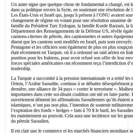
Un autre signe que quelque chose de fondamental a changé, est le
dans sa politique envers la Syrie, en soutenant une résolution d
Les États-Unis et Israël qui, jusqu’à présent à l’ONU avaient so
changement de régime en votant pour une résolution unanime de l’
famille du Président Turc Erdogan, la famille Kurde Barzani, la 
Département des Renseignements de la Défense US, révèle égalem
camions-citernes de pétrole, des camionnettes et autres équipement
disent que les camions sont modifiés en Israël, puis sont envoyés
Pentagone et les officiers sont également de plus en plus soupço
était récemment en Turquie, où il a ordonné un raid aérien en Irak
punition pour les Irakiens, pour avoir refusé son offre de leur en
forces spéciales américaines ont récemment reçu l’interdiction d’e
leadership.
La Turquie a succombé à la pression internationale et a retiré les
Orient, l’Arabie Saoudite, continue à se débattre désespérément 
dernière, une alliance de 34 pays « contre le terrorisme ». Malhe
importantes dans cette soi-disant coalition ont nié en faire partie
ouvertement démenti les affirmations Saoudiennes qu’ils étaient a
islamiques, n’ont pas non plus, l’intention de soutenir militaireme
l’expiration des fonds « hedges » faits à 70 $ le baril, les Saoud
les maintiennent au pouvoir. Cela aura une incidence sur les gra
du pétrole Saoudien.
Il est clair que le commerce et les marchés financiers mondiaux n