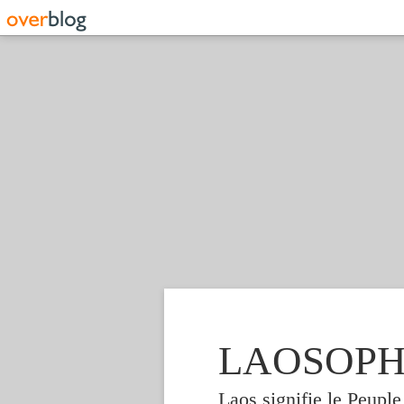
LAOSOPHIE
Laos signifie le Peupl