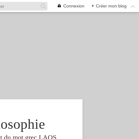
Connexion
+
Créer mon blog
osophie
est du mot grec LAOS