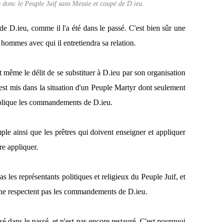
e donc le Peuple Juif sans Messie et coupé de D.ieu.
de D.ieu, comme il l'a été dans le passé. C'est bien sûr une
es hommes avec qui il
entretiendra sa relation.
ême le délit de se substituer à D.ieu par son organisation
'est mis dans la situation d'un Peuple Martyr dont seulement
applique les commandements de D.ieu.
 ainsi que les prêtres qui doivent enseigner et appliquer
re appliquer.
as les représentants politiques et religieux du Peuple Juif, et
t ne respectent pas les commandements de D.ieu.
é dans le passé, et n'est pas encore restauré. C'est pourquoi