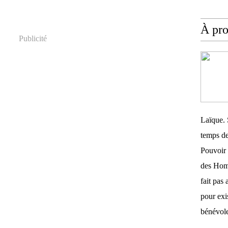
À pr
Publicité
Laïque. 
temps de
Pouvoir 
des Homm
fait pas 
pour exis
bénévole