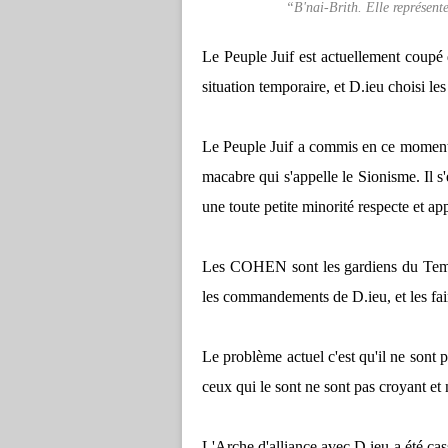
“B'nai-Brith. Elle représent
Le Peuple Juif est actuellement coupé 
situation temporaire, et D.ieu choisi l
Le Peuple Juif a commis en ce moment m
macabre qui s'appelle le Sionisme. Il s
une toute petite minorité respecte et 
Les COHEN sont les gardiens du Temple
les commandements de D.ieu, et les fai
Le problème actuel c'est qu'il ne sont p
ceux qui le sont ne sont pas croyant e
L'Arche d'alliance avec D.ieu a été cass