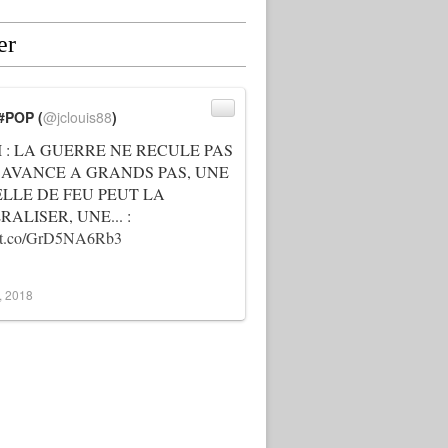
er
#POP (
@jclouis88
)
I : LA GUERRE NE RECULE PAS
 AVANCE A GRANDS PAS, UNE
ELLE DE FEU PEUT LA
ALISER, UNE... :
://t.co/GrD5NA6Rb3
3, 2018