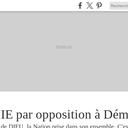
Publicité
 par opposition à Dém
e de DIEU, la Nation prise dans son ensemble. C'