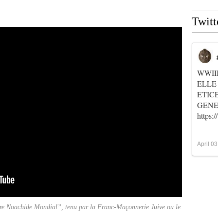
Twitt
WWII
ELLE
ETIC
GENER
https
April 0
tre Noachide Mondial”, tenu par la Franc-Maçonnerie Juive ou le