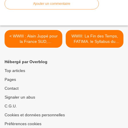
GOUMIERS, SPAHIS ET TIRAILLEURS
Ajouter un commentaire
QUI N’ÉTAIENT PAS REPRÉSENTÉS.
< WWIII : Alain Juppé pour
WWIII: La Fin des Temps,
la France SUD,
FATIMA. le Syllabus du
Commandant en Chef de
pape PIE IX par Mgr
l'Armée Française pour
Williamson. Le Pape actuel
2017
ne fait rien pour sauver
Hébergé par Overblog
l'Humanité. >
Top articles
Pages
Contact
Signaler un abus
C.G.U.
Cookies et données personnelles
Préférences cookies