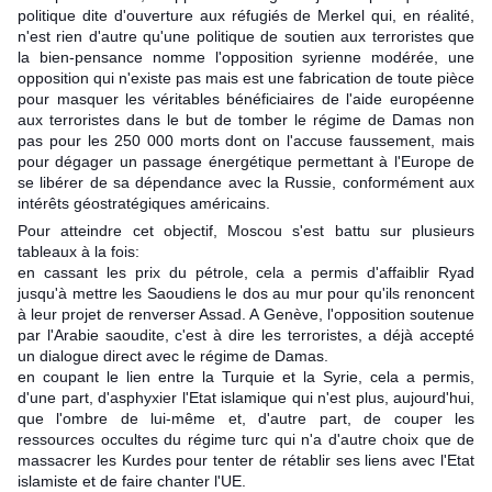
politique dite d'ouverture aux réfugiés de Merkel qui, en réalité,
n'est rien d'autre qu'une politique de soutien aux terroristes que
la bien-pensance nomme l'opposition syrienne modérée, une
opposition qui n'existe pas mais est une fabrication de toute pièce
pour masquer les véritables bénéficiaires de l'aide européenne
aux terroristes dans le but de tomber le régime de Damas non
pas pour les 250 000 morts dont on l'accuse faussement, mais
pour dégager un passage énergétique permettant à l'Europe de
se libérer de sa dépendance avec la Russie, conformément aux
intérêts géostratégiques américains.
Pour atteindre cet objectif, Moscou s'est battu sur plusieurs
tableaux à la fois:
en cassant les prix du pétrole, cela a permis d'affaiblir Ryad
jusqu'à mettre les Saoudiens le dos au mur pour qu'ils renoncent
à leur projet de renverser Assad. A Genève, l'opposition soutenue
par l'Arabie saoudite, c'est à dire les terroristes, a déjà accepté
un dialogue direct avec le régime de Damas.
en coupant le lien entre la Turquie et la Syrie, cela a permis,
d'une part, d'asphyxier l'Etat islamique qui n'est plus, aujourd'hui,
que l'ombre de lui-même et, d'autre part, de couper les
ressources occultes du régime turc qui n'a d'autre choix que de
massacrer les Kurdes pour tenter de rétablir ses liens avec l'Etat
islamiste et de faire chanter l'UE.