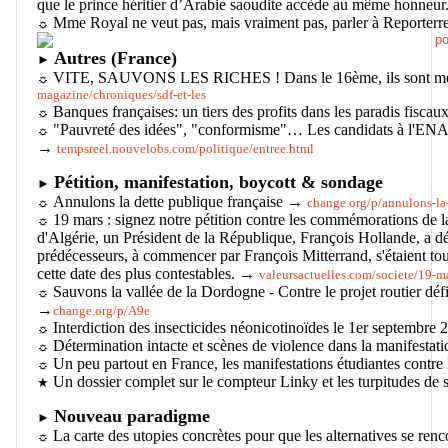
que le prince héritier d’Arabie saoudite accède au même honneu
Mme Royal ne veut pas, mais vraiment pas, parler à Reporter
☼
Autres (France)
►
VITE, SAUVONS LES RICHES ! Dans le 16ème, ils sont mena
☼
magazine/chroniques/sdf-et-les
Banques françaises: un tiers des profits dans les paradis fisca
☼
"Pauvreté des idées", "conformisme"… Les candidats à l'ENA é
☼
→
tempsreel.nouvelobs.com/politique/entree.html
Pétition, manifestation, boycott & sondage
►
Annulons la dette publique française →
☼
change.org/p/annulons-la-
19 mars : signez notre pétition contre les commémorations de la
☼
d'Algérie, un Président de la République, François Hollande, a 
prédécesseurs, à commencer par François Mitterrand, s'étaient tou
cette date des plus contestables. →
valeursactuelles.com/societe/19-
Sauvons la vallée de la Dordogne - Contre le projet routier défi
☼
→
change.org/p/A9e
Interdiction des insecticides néonicotinoïdes le 1er septembr
☼
Détermination intacte et scènes de violence dans la manifesta
☼
Un peu partout en France, les manifestations étudiantes cont
☼
Un dossier complet sur le compteur Linky et les turpitudes d
★
Nouveau paradigme
►
La carte des utopies concrètes pour que les alternatives se re
☼