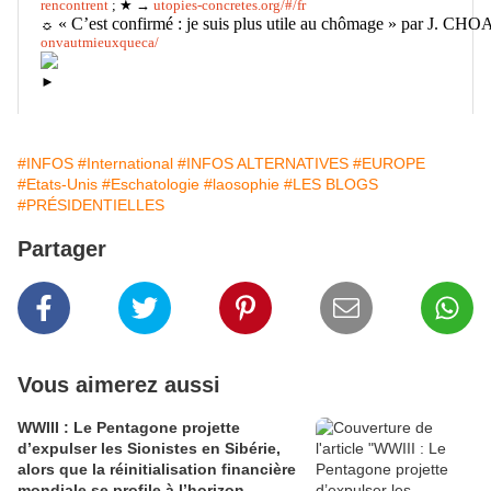
rencontrent
; ★ →
utopies-concretes.org/#/fr
« C’est confirmé : je suis plus utile au chômage » par J. C
☼
onvautmieuxqueca/
►
#INFOS
#International
#INFOS ALTERNATIVES
#EUROPE
#Etats-Unis
#Eschatologie
#laosophie
#LES BLOGS
#PRÉSIDENTIELLES
Partager
Vous aimerez aussi
WWIII : Le Pentagone projette
d’expulser les Sionistes en Sibérie,
alors que la réinitialisation financière
mondiale se profile à l’horizon.