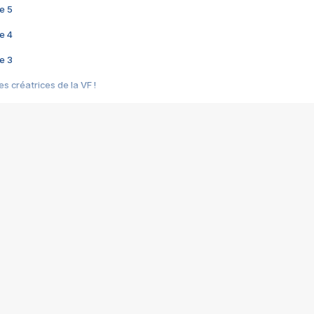
e 5
e 4
e 3
s créatrices de la VF !
e 2
e 1
e Mektoub My Love arrive enfin ! Rencontre avec Shaïn Boumedine et Sal
i : après Toni en famille
elle réalise le bouleversant Dites lui que je l'aime
ais ! Rencontre autour de Vie privée de Rebecca Zlotowski
 de Marguerite, Grave... Rencontre avec Ella Rumpf
 Les Rêveurs, un film intime sur la santé mentale
a avec un film sur le mouvement des Gilets jaunes