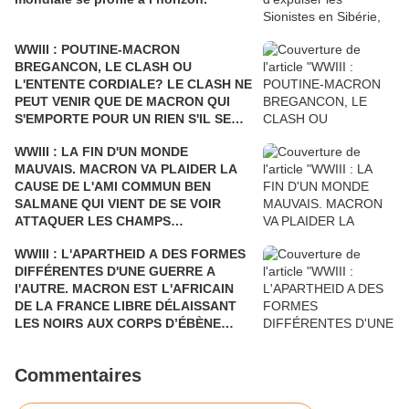
WWIII : POUTINE-MACRON
BREGANCON, LE CLASH OU
L'ENTENTE CORDIALE? LE CLASH NE
PEUT VENIR QUE DE MACRON QUI
S'EMPORTE POUR UN RIEN S'IL SE
FAIT DÉSTABILISER COMME L'AVAIT
WWIII : LA FIN D'UN MONDE
ÉTÉ SARKOZY!
MAUVAIS. MACRON VA PLAIDER LA
CAUSE DE L'AMI COMMUN BEN
SALMANE QUI VIENT DE SE VOIR
ATTAQUER LES CHAMPS
PÉTROLIERS DE L'ARABIE SAOUDITE
WWIII : L'APARTHEID A DES FORMES
ET D'ARAMCO PAR LE YÉMEN Où LA
DIFFÉRENTES D'UNE GUERRE A
FRANCE BOMBARDE LES ENFANTS
l'AUTRE. MACRON EST L'AFRICAIN
ET LES CIVILS, AU PRÉSIDENT DE
DE LA FRANCE LIBRE DÉLAISSANT
TOUTES LES RUSSIES.
LES NOIRS AUX CORPS D’ÉBÈNE
POUR DEUX NOIRS CHOCOLAT QUI
N'ONT RIEN A VOIR DANS LE
Commentaires
DÉBARQUEMENT DE PROVENCE. UN
HOMMAGE POSTHUME AUX