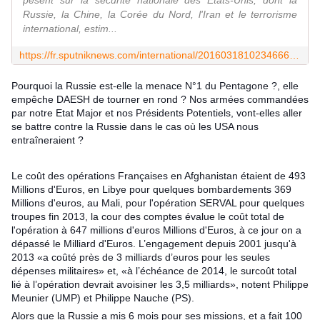
pèsent sur la sécurité nationale des Etats-Unis, dont la
Russie, la Chine, la Corée du Nord, l'Iran et le terrorisme
international, estim...
https://fr.sputniknews.com/international/201603181023466657-russie-pentagone-menace-numero-un/
Pourquoi la Russie est-elle la menace N°1 du Pentagone ?, elle
empêche DAESH de tourner en rond ? Nos armées commandées
par notre Etat Major et nos Présidents Potentiels, vont-elles aller
se battre contre la Russie dans le cas où les USA nous
entraîneraient ?
Le coût des opérations Françaises en Afghanistan étaient de 493
Millions d'Euros, en Libye pour quelques bombardements 369
Millions d'euros, au Mali, pour l'opération SERVAL pour quelques
troupes fin 2013, la cour des comptes évalue le coût total de
l'opération à 647 millions d'euros Millions d'Euros, à ce jour on a
dépassé le Milliard d'Euros. L’engagement depuis 2001 jusqu'à
2013 «a coûté près de 3 milliards d’euros pour les seules
dépenses militaires» et, «à l’échéance de 20
14, le surcoût total
lié à l’opération devrait avoisiner les 3,5 milliards», notent Philippe
Meunier (UMP) et Philippe Nauche (PS).
Alors que la Russie a mis 6 mois pour ses missions, et a fait 100