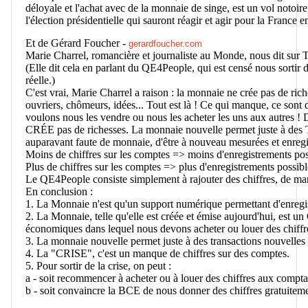
déloyale et l'achat avec de la monnaie de singe, est un vol notoire
l'élection présidentielle qui sauront réagir et agir pour la France
Et de
Gérard Foucher
-
gerardfoucher.com
Marie Charrel, romancière et journaliste au Monde, nous dit sur T
(Elle dit cela en parlant du QE4People, qui est censé nous sortir 
réelle.)
C'est vrai, Marie Charrel a raison : la monnaie ne crée pas de riche
ouvriers, chômeurs, idées... Tout est là ! Ce qui manque, ce sont
voulons nous les vendre ou nous les acheter les uns aux autres 
CRÉE pas de richesses. La monnaie nouvelle permet juste à
auparavant faute de monnaie, d'être à nouveau mesurées et enregist
Moins de chiffres sur les comptes => moins d'enregistrements poss
Plus de chiffres sur les comptes => plus d'enregistrements possibl
Le QE4People consiste simplement à rajouter des chiffres, de man
En conclusion :
1. La Monnaie n'est qu'un support numérique permettant d'enregis
2. La Monnaie, telle qu'elle est créée et émise aujourd'hui, es
économiques dans lequel nous devons acheter ou louer des chiffr
3. La monnaie nouvelle permet juste à des transactions nouvelles d'
4. La "CRISE", c'est un manque de chiffres sur des comptes.
5. Pour sortir de la crise, on peut :
a - soit recommencer à acheter ou à louer des chiffres aux compt
b - soit convaincre la BCE de nous donner des chiffres gratuite