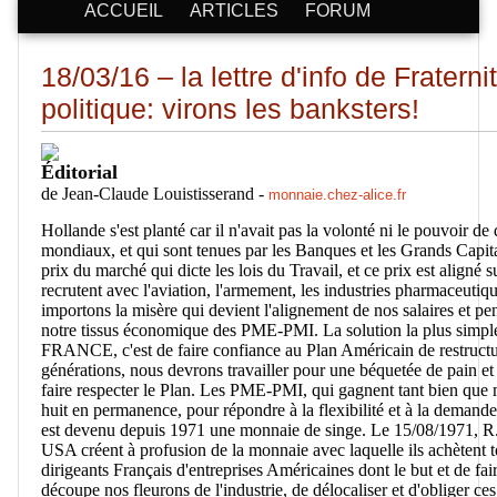
ACCUEIL
ARTICLES
FORUM
18/03/16 – la lettre d'info de Fratern
politique: virons les banksters!
Éditorial
de
Jean-Claude Louistisserand
-
monnaie.chez-alice.fr
Hollande s'est planté car il n'avait pas la volonté ni le pouvoir de
mondiaux, et qui sont tenues par les Banques et les Grands Capital
prix du marché qui dicte les lois du Travail, et ce prix est align
recrutent avec l'aviation, l'armement, les industries pharmaceutiqu
importons la misère qui devient l'alignement de nos salaires et pe
notre tissus économique des PME-PMI. La solution la plus simp
FRANCE, c'est de faire confiance au Plan Américain de restructura
générations, nous devrons travailler pour une béquetée de pain et
faire respecter le Plan. Les PME-PMI, qui gagnent tant bien que mal
huit en permanence, pour répondre à la flexibilité et à la demand
est devenu depuis 1971 une monnaie de singe. Le 15/08/1971, R. 
USA créent à profusion de la monnaie avec laquelle ils achètent t
dirigeants Français d'entreprises Américaines dont le but et de fa
découpe nos fleurons de l'industrie, de délocaliser et d'obliger c