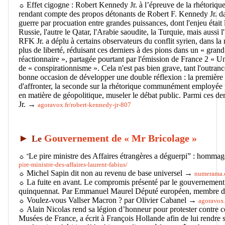
Effet cigogne : Robert Kennedy Jr. à l’épreuve de la rhétorique 
☼
rendant compte des propos détonants de Robert F. Kennedy Jr. dan
guerre par procuation entre grandes puissances, dont l'enjeu était la
Russie, l'autre le Qatar, l'Arabie saoudite, la Turquie, mais auss
RFK Jr. a déplu à certains observateurs du conflit syrien, dans l
plus de liberté, réduisant ces derniers à des pions dans un « grand 
réactionnaire », partagée pourtant par l'émission de France 2 « Un
de « conspirationnisme ». Cela n'est pas bien grave, tant l'outranc
bonne occasion de développer une double réflexion : la première p
d'affronter, la seconde sur la rhétorique communément employée p
en matière de géopolitique, museler le débat public. Parmi ces d
Jr. →
agoravox.fr/robert-kennedy-jr-807
►
Gouvernement de « Mr Bricolage »
Le
Le pire ministre des Affaires étrangères a déguerpi” : hom
☼ “
pire-ministre-des-affaires-laurent-fabius/
Michel Sapin dit non au revenu de base universel →
☼
numerama.c
La fuite en avant. Le compromis présenté par le gouvernement
☼
quinquennat. Par Emmanuel Maurel Député européen, membre d
Voulez-vous Vallser Macron ? par Olivier Cabanel →
☼
agoravox.
Alain Nicolas rend sa légion d’honneur pour protester contre c
☼
Musées de France, a écrit à François Hollande afin de lui rendre 