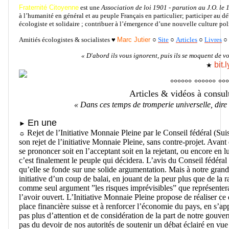
Fraternité Citoyenne
est une
A
ssociation de loi 1901 - parution au J.O. le 
à l’humanité en général et au peuple Français en particulier; participer au
écologiste et solidaire ; contribuer à l’émergence d’une nouvelle culture po
A
mitiés écologistes & socialistes
♥
Marc Jutier
○
Site
○
Articles
○
Livres
○
« D'abord ils vous ignorent, puis ils se moquent de vo
bit
★
°°°°°° °°°°°° °°°
Articles & vidéos à consul
« Dans ces temps de tromperie universelle, dire 
En une
►
Rejet de l’Initiative Monnaie Pleine par le Conseil fédéral (S
☼
son rejet de l’initiative Monnaie Pleine, sans contre-projet. Avant
se prononcer soit en l’acceptant soit en la rejetant, ou encore en 
c’est finalement le peuple qui décidera. L’avis du Conseil fédéral
qu’elle se fonde sur une solide argumentation. Mais à notre grande
initiative d’un coup de balai, en jouant de la peur plus que de l
comme seul argument ”les risques imprévisibles” que représenterai
l’avoir ouvert. L’Initiative Monnaie Pleine propose de réaliser ce qu
place financière suisse et à renforcer l’économie du pays, en s’ap
pas plus d’attention et de considération de la part de notre gouvern
pas du devoir de nos autorités de soutenir un débat éclairé en v