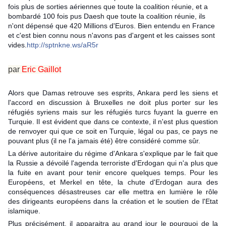
fois plus de sorties aériennes que toute la coalition réunie, et a
bombardé 100 fois pus Daesh que toute la coalition réunie, ils
n'ont dépensé que 420 Millions d'Euros. Bien entendu en France
et c'est bien connu nous n'avons pas d'argent et les caisses sont
vides.
http://sptnkne.ws/aR5r
par
Eric Gaillot
Alors que Damas retrouve ses esprits, Ankara perd les siens et
l'accord en discussion à Bruxelles ne doit plus porter sur les
réfugiés syriens mais sur les réfugiés turcs fuyant la guerre en
Turquie. Il est évident que dans ce contexte, il n'est plus question
de renvoyer qui que ce soit en Turquie, légal ou pas, ce pays ne
pouvant plus (il ne l'a jamais été) être considéré comme sûr.
La dérive autoritaire du régime d'Ankara s'explique par le fait que
la Russie a dévoilé l'agenda terroriste d'Erdogan qui n'a plus que
la fuite en avant pour tenir encore quelques temps. Pour les
Européens, et Merkel en tête, la chute d'Erdogan aura des
conséquences désastreuses car elle mettra en lumière le rôle
des dirigeants européens dans la création et le soutien de l'Etat
islamique.
Plus précisément, il apparaitra au grand jour le pourquoi de la