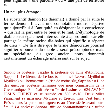
peut signifier « une parcelle » ou « une part de territoire
».
Un peu plus étrange :
Le substantif daimon (de daiomai) a donné par la suite le
terme démon. Il avait une connotation moins négative
qu’aujourd’hui à l’antiquité en désignant la « conscience
» qui fait la part entre le bien et le mal. L’étymologie de
diable serai également intéressante à approfondir car elle
partage la même racine dia-balos qui signifie « séparer
de dieu ». De là à dire que le terme démocratie pourrait
signifier « pouvoir du diable » serai présomptueux mais
un spécialiste du grec ancien nous donnerait
certainement un éclairage intéressant sur le sujet.
Sappho la poétesse, Sappho la prêtresse du culte d'Aphrodite,
Sappho la Lesbienne de Lesbos (se dit aussi Lesvos, Mytilini or
Mytilène) ou l'homosexuelle (rien de moins sûr),
Sappho
est l'une
des quelques poètesse féminines que nous connaissons de la
Grèce antique. Elle était née en île
de Lesbos
en 624 AVANT
JÉSUS CHRIST et se suicide en 580 AvJC. Deux villes
s'arrachent sa naissance Mytilène et Erésos, mais c'est bien à
Erésos dans la partie montagneuse, au 7ème siècle avant notre
ère. "
La poétesse Sappho, fille de Scamandronymos : même