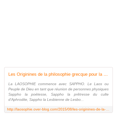
Les Originines de la philosophie grecque pour la Laosophie dont l'origine remonte à Sappho - LAOSOPHIE par opposition à Démosophie
La LAOSOPHIE commence avec SAPPHO. Le Laos ou
Peuple de Dieu en tant que réunion de personnes physiques
Sappho la poétesse, Sappho la prêtresse du culte
d'Aphrodite, Sappho la Lesbienne de Lesbo...
http://laosophie.over-blog.com/2015/08/les-originines-de-la-philosophie-grecque-pour-la-laosophie-dont-l-origine-remonte-a-sappho.html