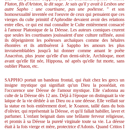
Platon, fils d'Ariston, la dit sage. Je sais qu'il y avait à Lesbos une
autre Sapho : une courtisane, pas une poétesse.
" et son
homosexualité inventée est l'oeuvre de ceux qui pensaient que ces
vierges du culte primitif d'Aphrodite devaient avoir des relations
entre elles, ce qui est mal connaître le Culte entièrement consacré
à l'amour Platonique de la Déesse. Les auteurs comiques crurent
que seules les courtisanes jouissaient d'une culture raffinée, aussi
ils dépeignirent les poétesses archaïques comme des hétaïres
éhontées et ils attribuèrent à Sappho les amours les plus
invraisemblables jusqu'à lui donner comme amant le poète
Anacréon, plus jeune qu'elle d'un demi-siècle, Archiloque, mort
avant qu'elle füt née, Hippona, né après qu'elle fut morte, sans
oublier Phaon, etc.
SAPPHO portait un bandeau frontal, qui était chez les grecs un
insigne mystique qui signifiait qu'un Dieu la possédait, en
l'occurence une Déesse de l'amour mystique. Elle s'adonna au
culte de la Déesse dès 12 ans. Déjà à l'époque on distinguait la vie
laïque de la vie dédiée à un Dieu ou a une déesse. Elle veillait sur
la statue en bois entièrement doré, le Xoanon, taillé dans du bois
d'olivier, qui représentait la Déesse, et qu'il fallait habiller, laver et
parfumer. L'enfant beignait dans une brûlante ferveur religieuse,
et promis à sa Déesse la pureté virginale toute sa vie. La déesse
était à la fois vierge et mère, protectrice d'Adonis. Quand Critios I