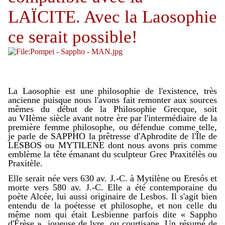
LAÏCITE. Avec la Laosophie
ce serait possible!
La Laosophie est une philosophie de l'existence, très
ancienne puisque nous l'avons fait remonter aux sources
mêmes du début de la Philosophie Grecque, soit
au
VIIème siècle avant notre ère par l'intermédiaire de la
première femme philosophe, ou défendue comme telle,
je parle de SAPPHO la prêtresse d'Aphrodite de l'Île de
LESBOS ou MYTILENE dont nous avons pris comme
emblème la tête émanant du sculpteur Grec Praxitélès ou
Praxitèle.
Elle serait née vers 630 av. J.‑C. à Mytilène ou Eresós et
morte vers 580 av. J.‑C. Elle a été contemporaine du
poète Alcée, lui aussi originaire de Lesbos. Il s'agit bien
entendu de la poétesse et philosophe, et non celle du
même nom qui était Lesbienne parfois dite « Sappho
d'Érèse », joueuse de lyre, ou courtisane. Un résumé de