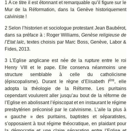
1 A ce titre il est étonnant et remarquable qu’il figure sur le
Mur de la Réformation, dans la Genève historiquement
calviniste !
2 Selon l’historien et sociologue protestant Jean Baubérot,
dans sa préface à : Roger Williams,
Genèse religieuse de
l’Etat laïc
, textes choisis par Marc Boss, Genève, Labor &
Fides, 2013.
3 L’Eglise anglicane est née de la rupture entre le roi
Henry VIII et le pape. Elle conserva néanmoins une
structure semblable à celle du catholicisme
ère
(épiscopalisme). Durant le règne d’Elisabeth I
, elle
adopta la théologie de la Réforme. Les puritains
cependant voulurent aller jusqu’au bout de la réforme de
l’Eglise en abolissant l’épiscopat et en instaurant le régime
presbytérien préconisé par le calvinisme. L’aile la plus à
« gauche » des puritains, baptistes et séparatistes,
s’opposaient à tout régime théocratique, en plaidant pour
la démocratie et une claire séparation entre l’Eglise et