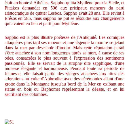
était archonte à Athènes, Sappho quitta Mytilène pour la Sicile, et
Pittakos demandat en 596 aux pricipaux meneurs du parti
aristocratique de quitter Lesbos. Sappho avait 28 ans. Elle revint à
Erésos en 585, mais sappho ne put se résoudre aux changements
qui avaient eu lieu et parti pour Mytilène.
Sappho est la plus illustre poétesse de l'Antiquité. Les comiques
attaquères plus tard ses moeurs et une légende la montre se jetant
dans la mer par désespoir d'amour. Mais cette réputation paraît
s'être attachée à son nom longtemps après sa mort, à cause de ses
odes, consacrées le plus souvent à l'expression des sentiments
passionnés. Elle se servait de la strophe dite sapphique, d'une
molesse élégante et harmonieuse. Pendant toute sa période de
Jeunesse, elle faisait partie des vierges attachées aux rites des
adorations au culte d'Aphrodite avec des cérémonies allant d'une
grotte dans la Montagne jusqu'au bord de la Mer en exibant une
statue en bois ou Baphomet représentant la déesse, et en lui
sacrifiant des colombes.