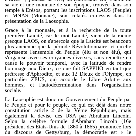
sa vie et une monnaie de son époque, trouvée dans son
temple à Erésos, portant les inscriptions LAOS (Peuple)
et MNAS (Monnaie), sont relatés ci-dessus dans la
présentation de la Laosophie.
Grace à la monnaie, et à la recherche de la toute
première Laïcité, car le mot Laïcité, vient de la racine
grecque LAOS, on s'aperçois que la Laïcité est beaucoup
plus ancienne que la période Révolutionnaire, et qu'elle
représente l'ensemble du Peuple (élu et non élu), qui
s'organise avec ses croyances diverses, sans remettre en
cause le pouvoir temporel, avec la latitude de rendre
hommage aux Dieux, ce que fait SAPPHO en tant que
prêtresse d'Aphrodite, et aux 12 Dieux de l'Olympe, en
particulier ZEUS, qui accorde le Libre Arbitre aux
hommes, et l'autodétermination dans l'organisation
sociale.
La Laosophie est donc un Gouvernement du Peuple par
le Peuple et pour le peuple, ce qui est déjà dans notre
constitution article 2 de la Vème République, mais
également la devise des USA par Abraham Lincoln.
Selon la célèbre formule d'Abraham Lincoln (16e
président des États-Unis de 1860 à 1865) prononcée lors
du discours de Gettysburg, la démocratie est « le