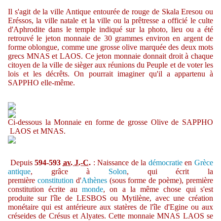
Il s'agit de la ville Antique entourée de rouge de Skala Eresou ou
Eréssos, la ville natale et la ville ou la prêtresse a officié le culte
d'Aphrodite dans le temple indiqué sur la photo, lieu ou a été
retrouvé le jeton monnaie de 30 grammes environ en argent de
forme oblongue, comme une grosse olive marquée des deux mots
grecs MNAS et LAOS. Ce jeton monnaie donnait droit à chaque
citoyen de la ville de sièger aux réunions du Peuple et de voter les
lois et les décrêts. On pourrait imaginer qu'il a appartenu à
SAPPHO elle-même.
Ci-dessous la Monnaie en forme de grosse Olive de SAPPHO
LAOS et MNAS.
Depuis
594-593
av. J.-C.
: Naissance de la
démocratie
en
Grèce
antique
, grâce à
Solon
, qui écrit la
première
constitution
d'
Athènes
(sous forme de poème), première
constitution écrite au
monde
, on a la même chose qui s'est
produite sur l'île de LESBOS ou Mytilène, avec une création
monétaire qui est antérieure aux statères de l'île d'Egine ou aux
créseides de Crésus et Alyates. Cette monnaie MNAS LAOS se