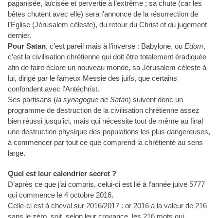
paganisée, laïcisée et pervertie à l’extrême ; sa chute (car les
bêtes chutent avec elle) sera l’annonce de la résurrection de
l’Eglise (Jérusalem céleste), du retour du Christ et du jugement
dernier.
Pour Satan
, c’est pareil mais à l’inverse : Babylone, ou
Edom
,
c’est la civilisation chrétienne qui doit être totalement éradiquée
afin de faire éclore un nouveau monde, sa Jérusalem céleste à
lui, dirigé par le fameux Messie des juifs, que certains
confondent avec l’Antéchrist.
Ses partisans (
la synagogue de Satan
) suivent donc un
programme de destruction de la civilisation chrétienne assez
bien réussi jusqu’ici, mais qui nécessite tout de même au final
une destruction physique des populations les plus dangereuses,
à commencer par tout ce que comprend la chrétienté au sens
large.
Quel est leur calendrier secret ?
D’après ce que j’ai compris, celui-ci est lié à l’année juive 5777
qui commence le 4 octobre 2016.
Celle-ci est à cheval sur 2016/2017 : or 2016 a la valeur de 216
sans le zéro, soit, selon leur croyance, les 216 mots qui