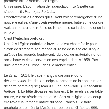
première fois le sommet de l’Eglise.
Un séisme. L’abomination de la désolation. La Salette qui
s’accomplit :
Rome perdra la foi
.
Effectivement les années qui suivent voient l’émergence d’une
nouvelle église, d’une
contre-église
même, bâtie sur le concile
Vatican II et sur une refonte de l’ensemble de la doctrine et de la
liturgie.
C’est l’Antéchrist-religion.
Une fois l’Eglise catholique investie, c’est chose facile pour
Satan de d’étendre son monde au reste de la société. Il n’y a
qu’à voir les progrès foudroyants du vice, du matérialisme, du
socialisme et de la perversion des esprits depuis 1958. Pas
uniquement en Europe : dans le monde entier.
Le 27 avril 2014, le pape François canonise, donc
déclare
saints,
les deux principaux artisans de la construction
de cette contre-église (Jean XXIII et Jean-Paul II),
il canonise
Vatican II
. La bête dépasse les bornes. Elle révèle sa véritable
nature, elle se révèle en tant qu’Antéchrist-religion, et du coup
elle révèle la véritable nature du pape François : le faux
prophète est en réalité l’Antéchrist-personne. Grâce au 666.