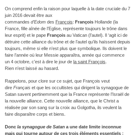
On comprend enfin la raison pour laquelle à la date cruciale du 7
juin 2016 devait être aux
commandes
d’Edom
des
François
:
François
Hollande (la
France, fille aînée de l’Eglise, représente toujours le trône dans
leur esprit) et le pape
François
au Vatican (l’autel). Il ‘agit ici de
détruire cette alliance du trône et de l’autel qu’ils haïssent depuis
toujours, même si elle n’est plus que symbolique. Ils doivent le
faire l’année où leur Messie apparaîtra, année qui commence
un 4 octobre, c’est à dire le jour de
la saint François
.
Rien n’est laissé au hasard.
Rappelons, pour clore sur ce sujet, que François veut
dire
Français
et que les occultistes qui dirigent la synagogue de
Satan savent pertinemment que la France représente l’Israël de
la nouvelle alliance. Cette nouvelle alliance, que le Christ a
réalisée par son sang sur la croix au Golgotha, ils veulent la
faire disparaître corps et biens.
Donc
la synagogue de Satan
a une date limite inconnue
mais qui tourne autour de ces trois éléments essentiels :