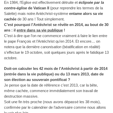
En 1984, l’Eglise est effectivement détruite et
éclipsée
par la
contre-église
de Vatican II
(pour reprendre les termes de la
Salette) mais notre Antéchrist-système
entame alors sa vie
cachée
de 30 ans ! Tout simplement.
C’est pourquoi l’Antéchrist se révèle en 2014, au bout de 30
ans : il
entre dans sa vie publique
!
C’est à dire que l’on ne commence vraiment à faire le lien entre
le pape François et l’Antéchrist qu’en 2014. Et encore… on
notera que la dernière
canonisation
(béatification en réalité)
s’effectue le 19 octobre, soit quelques jours après le fatidique 13
octobre.
Doit-on calculer les 42 mois de l’Antéchrist à partir de 2014
(entrée dans la vie publique) ou du 13 mars 2013, date de
son élection au souverain pontificat ?
Je pense que la date de référence c’est 2013, car la bête,
même cachée, commence immédiatement son travail de
destruction massive.
Soit une fin très proche (nous avons dépassé les 38 mois),
confirmée par le calendrier de l’adversaire comme nous allons
le voir plus loin.