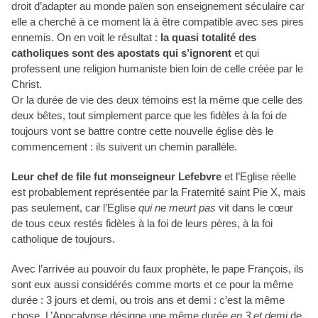
droit d’adapter au monde païen son enseignement séculaire car
elle a cherché à ce moment là à être compatible avec ses pires
ennemis. On en voit le résultat :
la quasi totalité des
catholiques sont des apostats qui s’ignorent
et qui
professent une religion humaniste bien loin de celle créée par le
Christ.
Or la durée de vie des deux témoins est la même que celle des
deux bêtes, tout simplement parce que les fidèles à la foi de
toujours vont se battre contre cette nouvelle église dès le
commencement : ils suivent un chemin parallèle.
Leur chef de file fut monseigneur Lefebvre
et l’Eglise réelle
est probablement représentée par la Fraternité saint Pie X, mais
pas seulement, car l’Eglise
qui ne meurt pas
vit dans le cœur
de tous ceux restés fidèles à la foi de leurs pères, à la foi
catholique de toujours.
Avec l’arrivée au pouvoir du faux prophète, le pape François, ils
sont eux aussi considérés comme morts et ce pour la même
durée : 3 jours et demi, ou trois ans et demi : c’est la même
chose. L’Apocalypse désigne une même durée
en 3 et demi
de