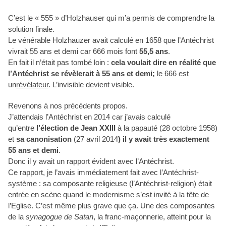
C’est le « 555 » d’Holzhauser qui m’a permis de comprendre la
solution finale.
Le vénérable Holzhauzer avait calculé en 1658 que l’Antéchrist
vivrait 55 ans et demi car 666 mois font
55,5 ans
.
En fait il n’était pas tombé loin :
cela voulait dire en réalité que
l’Antéchrist se révèlerait à 55 ans et demi;
le 666 est
un
révélateur
. L’invisible devient visible.
Revenons à nos précédents propos.
J’attendais l’Antéchrist en 2014 car j’avais calculé
qu’entre
l’élection de
Jean XXIII
à la papauté (28 octobre 1958)
et
sa canonisation
(27 avril 2014
) il y avait très exactement
55 ans et demi
.
Donc il y avait un rapport évident avec l’Antéchrist.
Ce rapport, je l’avais immédiatement fait avec l’Antéchrist-
système : sa composante religieuse (l’Antéchrist-religion) était
entrée en scène quand le modernisme s’est invité à la tête de
l’Eglise. C’est même plus grave que ça. Une des composantes
de la
synagogue de Satan
, la franc-maçonnerie, atteint pour la