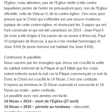
l’Eglise, mais attention, pas de l’Eglise réelle (celle contre
laquelle
les portes de l’enfer ne prévaudront pas
), non de l’Eglise
officielle, celle de Vatican II, de la contre-église. J’en veux pour
preuve que le Christ qui s’effondre est une œuvre moderne,
typique de cette contre-église, et réunissant les 3 papes qui ont
l’ont construite et qui ont été canonisés en 2014 : Jean-Paul II
(la croix a été érigée à l’occasion de sa venue à Brescia), Paul
VI (originaire de Brescia, à qui la croix rendait hommage) et
Jean XXIII (le jeune homme tué habitait Via Jean XXIII).
Continuons le parallèle.
Nous savons par les évangiles que Jésus est crucifié la veille
du sabbat solennel de la Pâque et qu’il fallait que les corps
soient enlevés avant la nuit car la Pâque commençait ce soir-là.
Donc le Christ est crucifié le 14 Nizan, c’est une certitude.
Il repose au tombeau le 15 Nizan (samedi) et ressuscite le 16
Nizan au matin ; autre certitude.
Le parallèle avec nos années est facile.
14 Nizan = 2014 – mort de l’Eglise (27 avril)
15 Nizan = 2015 – période au tombeau
– obscurité,