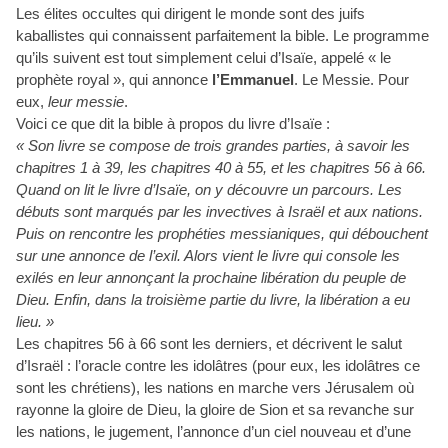
Les élites occultes qui dirigent le monde sont des juifs
kaballistes qui connaissent parfaitement la bible. Le programme
qu’ils suivent est tout simplement celui d’Isaïe, appelé « le
prophète royal », qui annonce
l’Emmanuel
. Le Messie. Pour
eux,
leur messie
.
Voici ce que dit la bible à propos du livre d’Isaïe :
« Son livre se compose de trois grandes parties, à savoir les
chapitres 1 à 39, les chapitres 40 à 55, et les chapitres 56 à 66.
Quand on lit le livre d’Isaïe, on y découvre un parcours. Les
débuts sont marqués par les invectives à Israël et aux nations.
Puis on rencontre les prophéties messianiques, qui débouchent
sur une annonce de l’exil. Alors vient le livre qui console les
exilés en leur annonçant la prochaine libération du peuple de
Dieu. Enfin, dans la troisième partie du livre, la libération a eu
lieu. »
Les chapitres 56 à 66 sont les derniers, et décrivent le salut
d’Israël : l’oracle contre les idolâtres (pour eux, les idolâtres ce
sont les chrétiens), les nations en marche vers Jérusalem où
rayonne la gloire de Dieu, la gloire de Sion et sa revanche sur
les nations, le jugement, l’annonce d’un ciel nouveau et d’une