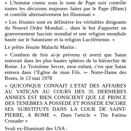
« L’homme connu sous le nom de Pape noir contrôle
toutes les décisions majeures faites par le Pape (Blanc)
et contrôle alternativement les Illuminati »
« Les Jésuites sont en définitive les véritables dirigeants
du Nouvel Ordre Mondial… dans le but d'apporter un
gouvernement fasciste mondial et une religion mondiale
basée sur le Satanisme et la religion Luciférienne. »
Le prêtre Jésuite Malachi Martin :
« Combien de fois ai-je prévenu et averti que Satan
entrerait dans les plus hautes sphères de la hiérarchie de
Rome. Le Troisième Secret, mon enfant, c'est que Satan
entrera dans l’Eglise de mon Fils. »- Notre-Dame des
Roses, le 13 mai 1978
« QUICONQUE CONNAIT L'ETAT DES AFFAIRES
AU VATICAN AU COURS DES 35 DERNIERES
ANNEES EST BIEN CONSCIENT QUE LE PRINCE
DES TENEBRES A POSSEDE ET POSSEDE ENCORE
SES SUBSTITUTS DANS LA COUR DE SAINT-
PIERRE, A ROME ». Dans l'article « The Fatima
Crusader »
Svali ex-Illuminati des USA :