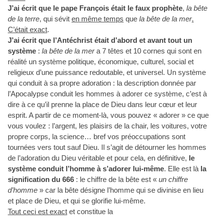
J’ai écrit que le pape François était le faux prophète
,
la bête
de la terre
, qui sévit
en même temps
que
la bête de la mer
.
C’était exact
.
J’ai écrit que l’Antéchrist était d’abord et avant tout un
système
:
la bête de la mer
a 7 têtes et 10 cornes qui sont en
réalité un système politique, économique, culturel, social et
religieux d’une puissance redoutable, et universel. Un système
qui conduit à sa propre adoration : la description donnée par
l’Apocalypse conduit les hommes à adorer ce système, c’est à
dire à ce qu’il prenne la place de Dieu dans leur cœur et leur
esprit. A partir de ce moment-là, vous pouvez « adorer » ce que
vous voulez : l’argent, les plaisirs de la chair, les voitures, votre
propre corps, la science… bref vos préoccupations sont
tournées vers tout sauf Dieu. Il s’agit de détourner les hommes
de l’adoration du Dieu véritable et pour cela, en définitive,
le
système conduit l’homme à s’adorer lui-même
. Elle est là
la
signification du 666
: le chiffre de la bête est «
un chiffre
d’homme
» car la bête désigne l’homme qui se divinise en lieu
et place de Dieu, et qui se glorifie lui-même.
Tout ceci est exact
et constitue la