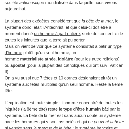
société
antichristique
mondialisée dans laquelle nous vivons
aujourd’hui.
La plupart des exégètes considèrent que
la bête de la mer
, le
système donc, était l’Antéchrist, et que celui-ci doit être à
moment donné
un homme à part entière
, sorte de concentré de
toutes les iniquités que la terre ait pu porter.
Mais on vient de voir que ce système consistait à bâtir
un type
d’homme
plutôt qu’un seul homme, un
homme
matérialiste
,
athée
,
idolâtre
(pour les autre religions)
ou
apostat
(pour la plupart des catholiques qui ont suivi Vatican
II).
On a vu aussi que 7 têtes et 10 cornes désignaient plutôt un
système aux têtes multiples qu’un seul homme. Reste la 8ème
tête.
L’explication est toute simple : l’homme concentré de toutes les
iniquités (la 8ème tête) reste
le type d’être humain
bâti par le
système. La bête de la mer est sans aucun doute un système
avec les hommes qui y sont associés et qui ne
peuvent acheter
ni vendre sans la marque de la bête
: le système bancaire et