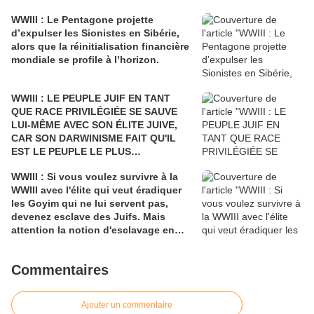
L'ESCARCELLE DE SATAN. NOUS
WWIII : Le Pentagone projette
PRIONS INSTAMMENT LE PRÉSIDENT
d’expulser les Sionistes en Sibérie,
POUTINE DE LA GRANDE ET SAINTE
alors que la réinitialisation financière
RUSSIE DE LA SAUVER.
mondiale se profile à l’horizon.
WWIII : LE PEUPLE JUIF EN TANT
QUE RACE PRIVILÉGIÉE SE SAUVE
LUI-MÊME AVEC SON ÉLITE JUIVE,
CAR SON DARWINISME FAIT QU'IL
EST LE PEUPLE LE PLUS
INTELLIGENT ET SURVIVRA DANS
WWIII : Si vous voulez survivre à la
UNE GUERRE NUCLÉAIRE QU'IL
WWIII avec l'élite qui veut éradiquer
FOMENTERA. LES GOYIM ET AUTRES
les Goyim qui ne lui servent pas,
CHRÉTIENS ONT UNE EXISTENCE DE
devenez esclave des Juifs. Mais
CHIENS BATTUS INCAPABLES
attention la notion d'esclavage en
D'AFFRONTER LA SURPOPULATION
Israël est très liée à la prostitution et
ET LE MANQUE DE RESSOURCES.
à l'affaire Epstein.
Commentaires
Ajouter un commentaire