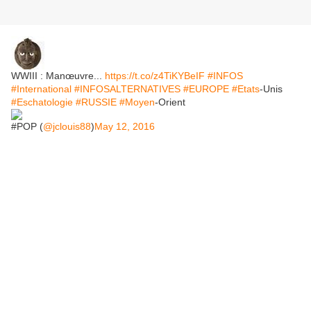
WWIII : Manœuvre...
https://t.co/z4TiKYBeIF
#INFOS
#International
#INFOSALTERNATIVES
#EUROPE
#Etats
-Unis
#Eschatologie
#RUSSIE
#Moyen
-Orient
#POP (
@jclouis88
)
May 12, 2016