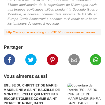
Par ORIENTAL REVIEW Cinq jours avant la célébration du
71ème anniversaire de la capitulation de l'Allemagne nazie
aux troupes soviétiques alliées pendant la Seconde Guerre
Mondiale, le nouveau commandant suprême de l'OTAN en
Europe Curtis Scaparrotti a annoncé qu'il venait pour battre
les tambours de guerre à nouveau.
http://laosophie.over-blog.com/2016/05/wwiii-manoeuvres-americaines-globales-russie-chine-inde-brics-la-france-va-mieux.html?utm_source=_ob_share&utm_medium=_ob_twitter&utm_campaign=_ob_share_auto
Partager
Vous aimerez aussi
ÉGLISE DU CHRIST ET DE MARIE-
MADELEINE A SAINT BAUZILLE DE
MONTMEL, CELLE QUI N'EST PAS
ENCORE TOMBÉE COMME SAINT
PIERRE DE ROME, DANS