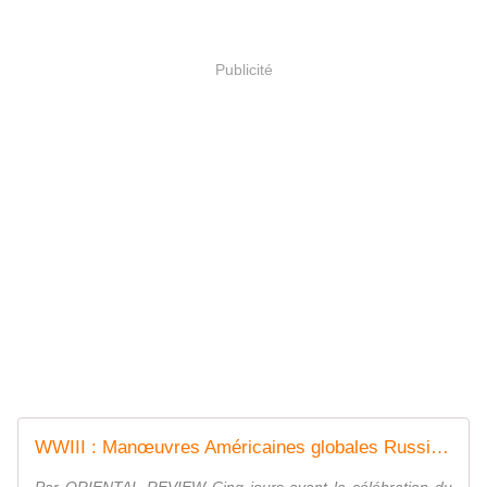
Publicité
WWIII : Manœuvres Américaines globales Russie, Chine, Inde, BRICS... LA FRANCE VA MIEUX - LAOSOPHIE par opposition à Démosophie