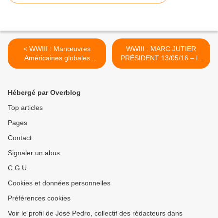
< WWIII : Manœuvres
WWIII : MARC JUTIER
Américaines globales
PRÉSIDENT 13/05/16 – la
Russie, Chine, Inde,
lettre d'info de Fraternité
BRICS... LA FRANCE VA
Citoyenne – N° spécial, «
MIEUX
motion de censure » …
Hébergé par Overblog
TAFTA & OTAN : même
combat ! >
Top articles
Pages
Contact
Signaler un abus
C.G.U.
Cookies et données personnelles
Préférences cookies
Voir le profil de José Pedro, collectif des rédacteurs dans