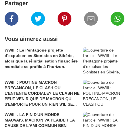
Partager
Vous aimerez aussi
WWIII : Le Pentagone projette
d’expulser les Sionistes en Sibérie,
alors que la réinitialisation financière
mondiale se profile à l’horizon.
WWIII : POUTINE-MACRON
BREGANCON, LE CLASH OU
L'ENTENTE CORDIALE? LE CLASH NE
PEUT VENIR QUE DE MACRON QUI
S'EMPORTE POUR UN RIEN S'IL SE
FAIT DÉSTABILISER COMME L'AVAIT
WWIII : LA FIN D'UN MONDE
ÉTÉ SARKOZY!
MAUVAIS. MACRON VA PLAIDER LA
CAUSE DE L'AMI COMMUN BEN