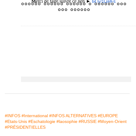
M
erci de faire suivre ce lien ►
bit.ly/1Lpl4FE
°°°°°° °°°°°° °°°°°° ° °°°°°° °°°
°°° °°°°°°
#INFOS
#International
#INFOS ALTERNATIVES
#EUROPE
#Etats-Unis
#Eschatologie
#laosophie
#RUSSIE
#Moyen-Orient
#PRÉSIDENTIELLES