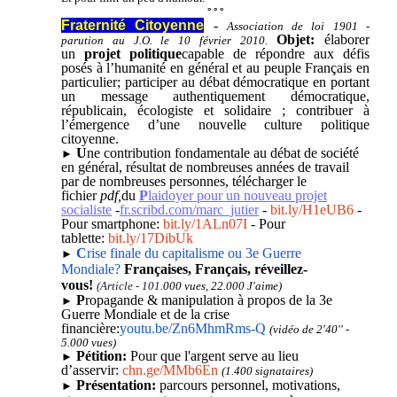
° ° °
Fraternité Citoyenne
-
Association de loi 1901 -
Objet:
élaborer
parution au J.O. le 10 février 2010.
un
projet politique
capable de répondre aux défis
posés à l’humanité en général et au peuple Français en
particulier; participer au débat démocratique en portant
un message authentiquement démocratique,
républicain, écologiste et solidaire ; contribuer à
l’émergence d’une nouvelle culture politique
citoyenne.
U
ne contribution fondamentale au débat de société
►
en général,
résultat de nombreuses années de travail
par de nombreuses personnes, télécharger le
fichier
pdf,
du
P
laidoyer pour un nouveau projet
socialiste
-
fr.scribd.com/marc_jutier
-
bit.ly/H1eUB6
-
Pour smartphone:
bit.ly/1ALn07I
-
Pour
tablette:
bit.ly/17DibUk
C
rise finale du capitalisme ou 3e Guerre
►
Mondiale?
Françaises, Français, réveillez-
vous!
(Article - 101
.000 vues, 22.000 J'aime)
P
ropagande & manipulation à propos de la 3e
►
Guerre Mondiale et de la crise
financière:
youtu.be/Zn6MhmRms-Q
(vidéo de 2'40'' -
5.000 vues)
Pétition:
Pour que l'argent serve au lieu
►
d’asservir:
chn.ge/MMb6En
(1.400 signataires)
Présentation:
parcours personnel, motivations,
►