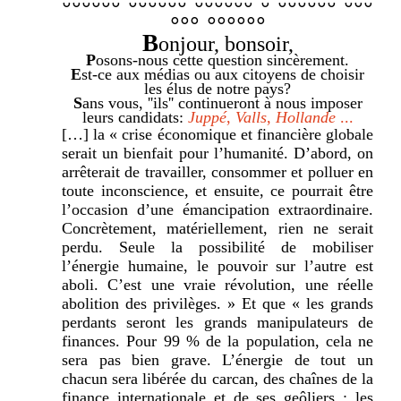
°°°°°° °°°°°° °°°°°° ° °°°°°° °°°
°°° °°°°°°
B
onjour, bonsoir,
P
osons-nous cette question sincèrement.
E
st-ce aux médias ou aux citoyens de choisir
les élus de notre pays?
S
ans vous, ''ils'' continueront à nous imposer
leurs candidats:
Juppé
,
Valls
,
Hollande
...
[…] la « crise économique et financière globale
serait un bienfait pour l’humanité. D’abord, on
arrêterait de travailler, consommer et polluer en
toute inconscience, et ensuite, ce pourrait être
l’occasion d’une émancipation extraordinaire.
Concrètement, matériellement, rien ne serait
perdu. Seule la possibilité de mobiliser
l’énergie humaine, le pouvoir sur l’autre est
aboli. C’est une vraie révolution, une réelle
abolition des privilèges. » Et que « les grands
perdants seront les grands manipulateurs de
finances. Pour 99 % de la population, cela ne
sera pas bien grave. L’énergie de tout un
chacun sera libérée du carcan, des chaînes de la
finance internationale et de ses geôliers : les