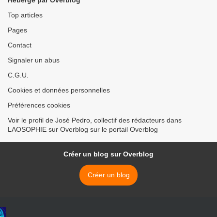
Hébergé par Overblog
Juppé dans les sondages
Démissionner et donc de
sur LaPrimaire.org.
convoquer des élections
Top articles
législatives anticipées au
Pages
49.3? >
Contact
Signaler un abus
C.G.U.
Cookies et données personnelles
Préférences cookies
Voir le profil de José Pedro, collectif des rédacteurs dans
LAOSOPHIE sur Overblog sur le portail Overblog
Créer un blog sur Overblog
Créer un blog