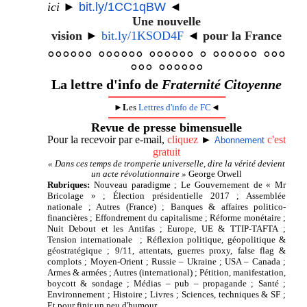
ici
►
bit.ly/1CC1qBW
◄
Une nouvelle
vision
►
bit.ly/1KSOD4F
◄
pour la France
°°°°°° °°°°°° °°°°°° ° °°°°°° °°°
°°° °°°°°°
La lettre d'info de
Fraternité Citoyenne
═══════════════════
►
L
es
Lettres d'info de FC
◄
═══════════════════
R
evue de presse bimensuelle
Pour la recevoir par e-mail,
cliquez
►
c'est
Abonnement
gratuit
« Dans ces temps de tromperie universelle, dire la vérité devient
un acte révolutionnaire »
George Orwell
Rubriques:
Nouveau paradigme ; Le Gouvernement de « Mr
Bricolage » ; Élection présidentielle 2017 ; Assemblée
nationale ; Autres (France) ; Banques & affaires politico-
financières ; Effondrement du capitalisme ; Réforme monétaire ;
Nuit Debout et les Antifas ; Europe, UE & TTIP-TAFTA ;
Tension internationale ; Réflexion politique, géopolitique &
géostratégique ; 9/11, attentats, guerres proxy, false flag &
complots ; Moyen-Orient ; Russie – Ukraine ; USA – Canada ;
Armes & armées ; Autres (international) ; Pétition, manifestation,
boycott & sondage ; Médias – pub – propagande ; Santé ;
Environnement ; Histoire ; Livres ; Sciences, techniques & SF ;
Et pour finir un peu d'humour.