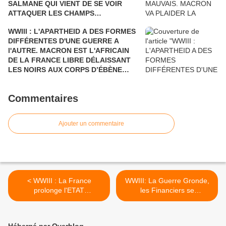
SALMANE QUI VIENT DE SE VOIR
ATTAQUER LES CHAMPS
PÉTROLIERS DE L'ARABIE SAOUDITE
WWIII : L'APARTHEID A DES FORMES
ET D'ARAMCO PAR LE YÉMEN Où LA
DIFFÉRENTES D'UNE GUERRE A
FRANCE BOMBARDE LES ENFANTS
l'AUTRE. MACRON EST L'AFRICAIN
ET LES CIVILS, AU PRÉSIDENT DE
DE LA FRANCE LIBRE DÉLAISSANT
TOUTES LES RUSSIES.
LES NOIRS AUX CORPS D’ÉBÈNE
POUR DEUX NOIRS CHOCOLAT QUI
N'ONT RIEN A VOIR DANS LE
Commentaires
DÉBARQUEMENT DE PROVENCE. UN
HOMMAGE POSTHUME AUX
GOUMIERS, SPAHIS ET TIRAILLEURS
Ajouter un commentaire
QUI N’ÉTAIENT PAS REPRÉSENTÉS.
< WWIII : La France
WWIII: La Guerre Gronde,
prolonge l'ETAT
les Financiers se
D'URGENCE et la
Désengagent, le Peuple se
GUERRE. Marc Jutier est à
révolte, La France est
1 point d'écart avec Alain
Bloquée, Valls menace de