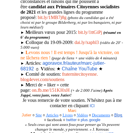
circonstances et raisons qui me poussent à
être
candidat
aux Primaires Citoyennes socialistes
de 2021
et les grandes lignes du programme
proposé:
bit.ly/1MB7j8g
(photo du candidat
qui a été
choisi ni par le groupe
Bilderberg
, ni par les banquiers, ni par
leurs médias!
)
M
eilleurs vœux pour 2015:
bit.ly/1ttGiPj
►
(résumé en
6'
du programme)
C
olloque du 19-09-2009:
dai.ly/xaphl3
►
(vidéo de 20' -
5.000 vues)
L
evons nous ! Il est temps ! Jusqu'à la victoire, on
►
ne lâchera rien !
(page de liens + une vidéo de 4 minutes)
A
rticles:
agoravox.fr/auteur/marc-
jutier-
►
68192
☼
V
idéos
:
★
Chaîne YouTube
★
C
omité de soutien:
fraternitecitoyenne.
►
blog4ever.com/soutiens
M
erci de « liker » cette
►
page
:
on.fb.me/151KHxH
(+ de 2.000 J'aime)
Après
Juppé, votez juste, votez Jutier!
Je vous remercie de votre soutien. N'hésitez pas à me
contacter en cliquant
ICI
Marc
Jutier
○
Site
○
Articles
○
Livres
○
Vidéos
○
Documents
○
Blog
○
facebook
○
twitter
○
plus.google
« Seuls ceux qui sont assez fous pour penser qu’ils peuvent
changer le monde, y parviennent. »
J. Kerouac