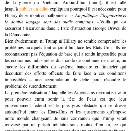
de la guerre du Vietnam. Aujourd’hui (lundi), il est allé
jusqu’à
publier un édito
expliquant pourquoi il est nécessaire pour
Hillary de se montrer malhonnête :
« En politique, l’hypocrisie et
le double langage sont des outils communs ».
Voilà qui est
rassurant ! Bienvenue dans le Parc d’attraction George Orwell de
la Démocratie.
Bien évidemment, ni Trump ni Hillary ne semble comprendre les
problèmes auxquels font aujourd’hui face les Etats-Unis. Ils ne
reconnaissent pas l’équation de base qui a rendu impossible pour
les économies industrielles du monde de continuer de croître, ou
encore les difformités du système bancaire et financier qui
découlent des efforts officiels de faire face à ces conditions
impossibles – une accumulation de dette pour résoudre le
problème de surendettement.
La première réalisation à laquelle les Américains devront en venir
pour pouvoir enfin sortir la tête de l’eau est que leur
gouvernement fédéral est le plus gros obstacle qui se dresse
aujourd’hui entre les Etats-Unis et les ajustements qu’impose
notre monde changeant. Je suis convaincu que Trump serait
renversé par un putsch militaire sous moins d’un an, ce qui
représenterait un écrasement épique de notre machinerie politique,