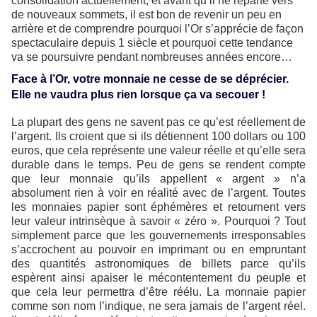
consolidation actuellement, et avant qu’il ne reparte vers
de nouveaux sommets, il est bon de revenir un peu en
arrière et de comprendre pourquoi l’Or s’apprécie de façon
spectaculaire depuis 1 siècle et pourquoi cette tendance
va se poursuivre pendant nombreuses années encore…
Face à l’Or, votre monnaie ne cesse de se déprécier.
Elle ne vaudra plus rien lorsque ça va secouer !
La plupart des gens ne savent pas ce qu’est réellement de
l’argent. Ils croient que si ils détiennent 100 dollars ou 100
euros, que cela représente une valeur réelle et qu’elle sera
durable dans le temps. Peu de gens se rendent compte
que leur monnaie qu’ils appellent « argent » n’a
absolument rien à voir en réalité avec de l’argent. Toutes
les monnaies papier sont éphémères et retournent vers
leur valeur intrinsèque à savoir « zéro ». Pourquoi ? Tout
simplement parce que les gouvernements irresponsables
s’accrochent au pouvoir en imprimant ou en empruntant
des quantités astronomiques de billets parce qu’ils
espèrent ainsi apaiser le mécontentement du peuple et
que cela leur permettra d’être réélu. La monnaie papier
comme son nom l’indique, ne sera jamais de l’argent réel.