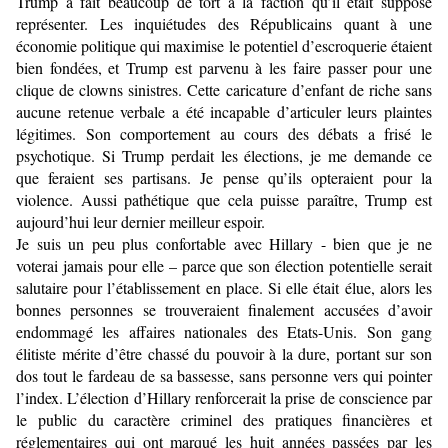
Trump a fait beaucoup de tort à la faction qu’il était supposé
représenter. Les inquiétudes des Républicains quant à une
économie politique qui maximise le potentiel d’escroquerie étaient
bien fondées, et Trump est parvenu à les faire passer pour une
clique de clowns sinistres. Cette caricature d’enfant de riche sans
aucune retenue verbale a été incapable d’articuler leurs plaintes
légitimes. Son comportement au cours des débats a frisé le
psychotique. Si Trump perdait les élections, je me demande ce
que feraient ses partisans. Je pense qu’ils opteraient pour la
violence. Aussi pathétique que cela puisse paraître, Trump est
aujourd’hui leur dernier meilleur espoir.
Je suis un peu plus confortable avec Hillary - bien que je ne
voterai jamais pour elle – parce que son élection potentielle serait
salutaire pour l’établissement en place. Si elle était élue, alors les
bonnes personnes se trouveraient finalement accusées d’avoir
endommagé les affaires nationales des Etats-Unis. Son gang
élitiste mérite d’être chassé du pouvoir à la dure, portant sur son
dos tout le fardeau de sa bassesse, sans personne vers qui pointer
l’index. L’élection d’Hillary renforcerait la prise de conscience par
le public du caractère criminel des pratiques financières et
réglementaires qui ont marqué les huit années passées par les