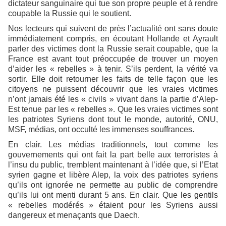
dictateur sanguinaire qui tue son propre peuple et à rendre
coupable la Russie qui le soutient.
Nos lecteurs qui suivent de près l’actualité ont sans doute
immédiatement compris, en écoutant Hollande et Ayrault
parler des victimes dont la Russie serait coupable, que la
France est avant tout préoccupée de trouver un moyen
d’aider les « rebelles » à tenir. S’ils perdent, la vérité va
sortir. Elle doit retourner les faits de telle façon que les
citoyens ne puissent découvrir que les vraies victimes
n’ont jamais été les « civils » vivant dans la partie d’Alep-
Est tenue par les « rebelles ». Que les vraies victimes sont
les patriotes Syriens dont tout le monde, autorité, ONU,
MSF, médias, ont occulté les immenses souffrances.
En clair. Les médias traditionnels, tout comme les
gouvernements qui ont fait la part belle aux terroristes à
l’insu du public, tremblent maintenant à l’idée que, si l’Etat
syrien gagne et libère Alep, la voix des patriotes syriens
qu’ils ont ignorée ne permette au public de comprendre
qu’ils lui ont menti durant 5 ans. En clair. Que les gentils
« rebelles modérés » étaient pour les Syriens aussi
dangereux et menaçants que Daech.