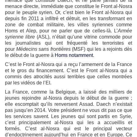
menace que constitue Daech, et ne parle jamais de la
menace directe, immédiate que constitue le Front al-Nosra
pour le peuple syrien. Or, c’est bien le Front al-Nosra qui
depuis fin 2011 a infiltré et détruit, en les transformant en
zone de combat militaire, les villes syriennes comme
Homs et Alep, pour ne parler que de celles-là. L’
Armée
syrienne libre
(ASL), n’était qu’une vitrine commode pour
les journalistes qui ont fréquenté les terroristes et
pour
Médecins sans frontières
(MSF) qui les a rejoints dès
le début de la guerre à
Homs notamment
.
C’est le Front al-Nosra qui a reçu l’armement de la France
et le gros du financement. C’est le Front al-Nosra qui a
commis des atrocités aussi terribles que celles montrées
par les vidéos de l’EI.
La France, comme la Belgique, a laissé des milliers de
jeunes rejoindre al-Nosra depuis le début de la guerre ;
elle escomptait qu’ils renversent Assad. Daech n’existait
pas jusqu’en 2014. Votre président ne vous dit pas ce que
les services savent. Les jeunes qui sont partis en Syrie,
c’est principalement al-Nosra qui les a accueillis et
formés. C’est al-Nosra qui est le principal vecteur
d’endoctrinement aujourd’hui en France et en Europe. Ce