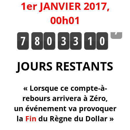
1
er
JANVIER 2017,
00h01
7
7
8
0
3
3
1
0
JOURS RESTANTS
« Lorsque ce compte-à-
rebours arrivera à Zéro,
un événement va provoquer
la
Fin
du Règne du Dollar »