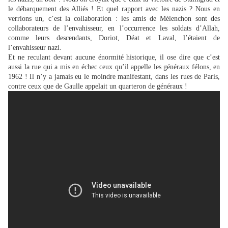
le débarquement des Alliés ! Et quel rapport avec les nazis ? Nous en
verrions un, c’est la collaboration : les amis de Mélenchon sont des
collaborateurs de l’envahisseur, en l’occurrence les soldats d’Allah,
comme leurs descendants, Doriot, Déat et Laval, l’étaient de
l’envahisseur nazi.
Et ne reculant devant aucune énormité historique, il ose dire que c’est
aussi la rue qui a mis en échec ceux qu’il appelle les généraux félons, en
1962 ! Il n’y a jamais eu le moindre manifestant, dans les rues de Paris,
contre ceux que de Gaulle appelait un quarteron de généraux !