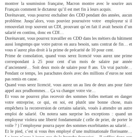
montrer la soumission française, Macron montre avec le sourire aux
Français comment le dictateur qu’il est met fin à leurs acquis.
Dorénavant, vous pourrez enchaîner des CDD pendant des années, aucun
problème. Jusqu’alors, vous pouviez poursuivre votre employeur si il
renouvelait trop souvent un CDI, prouvant qu’en fait il avait besoin d’un
salarié en continu, donc en CDI…
Dorénavant, vous pourrez travailler en CDD dans les métiers du bâtiment
aussi longtemps que votre patron en aura besoin, sans contrat de fin… et
vous n’aurez plus droit à la prime de précarité de 10 pour cent.
Prime de consolation, quand vous serez licencié vous aurez une prime
correspondant à 25 pour cent d’un mois de salaire par année
d’ancienneté… Soit deux mois de salaire pour 8 ans. Un vrai pactole…
Pendant ce temps, les parachutes dorés avec des millions d’euros ne sont
pas remis en cause.
Quand vous serez licencié, vous aurez un au lieu de deux ans pour faire
appel aux prudhommes… Ça va changer votre vie…
Et vous ne pourrez plus recevoir des sommes folles mettant en danger
votre entreprise, ce qui, en soi, est plutôt une bonne chose, mais
empêchera la reconversion de certains salariés, voués à attendre un autre
emploi de salarié. On notera sans surprise les exceptions : quand un
employeur violera une liberté fondamentale ( celle de prier, de porter le
voile ? ) l’employeur pourra payer des sommes exorbitantes au salarié…
Et le pied, c’est si vous êtes employé d’une multinationale florissante…