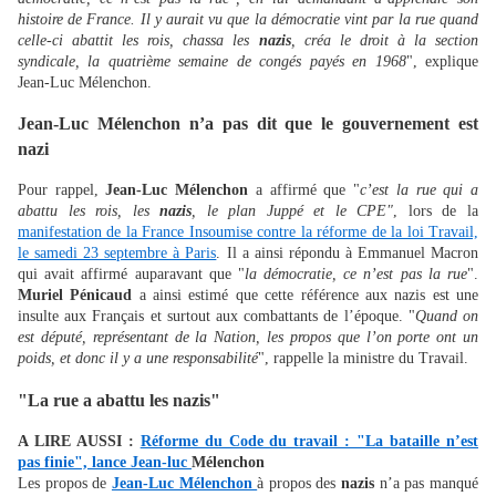
histoire de France. Il y aurait vu que la démocratie vint par la rue quand
celle-ci abattit les rois, chassa les
nazis
, créa le droit à la section
syndicale, la quatrième semaine de congés payés en 1968
", explique
Jean-Luc Mélenchon.
Jean-Luc Mélenchon n’a pas dit que le gouvernement est
nazi
Pour rappel,
Jean-Luc Mélenchon
a affirmé que "
c’est la rue qui a
abattu les rois, les
nazis
, le plan Juppé et le CPE"
, lors de la
manifestation de la France Insoumise contre la réforme de la loi Travail,
le samedi 23 septembre à Paris
. Il a ainsi répondu à Emmanuel Macron
qui avait affirmé auparavant que "
la démocratie, ce n’est pas la rue
".
Muriel Pénicaud
a ainsi estimé que cette référence aux nazis est une
insulte aux Français et surtout aux combattants de l’époque. "
Quand on
est député, représentant de la Nation, les propos que l’on porte ont un
poids, et donc il y a une responsabilité
", rappelle la ministre du Travail.
"La rue a abattu les nazis"
A LIRE AUSSI :
Réforme du Code du travail : "La bataille n’est
pas finie", lance Jean-luc
Mélenchon
Les propos de
Jean-Luc Mélenchon
à propos des
nazis
n’a pas manqué