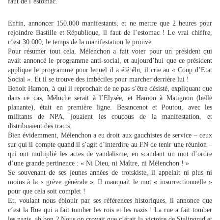
faut de l’estomac.
Enfin, annoncer 150.000 manifestants, et ne mettre que 2 heures pour
rejoindre Bastille et République, il faut de l’estomac ! Le vrai chiffre,
c’est 30.000, le temps de la manifestation le prouve.
Pour résumer tout cela, Mélenchon a fait voter pour un président qui
avait annoncé le programme anti-social, et aujourd’hui que ce président
applique le programme pour lequel il a été élu, il crie au « Coup d’Etat
Social ». Et il se trouve des imbéciles pour marcher derrière lui !
Benoit Hamon, à qui il reprochait de ne pas s’être désisté, expliquant que
dans ce cas, Méluche serait à l’Elysée, et Hamon à Matignon (belle
planante), était en première ligne. Besancenot et Poutou, avec les
militants de NPA, jouaient les coucous de la manifestation, et
distribuaient des tracts.
Bien évidemment, Mélenchon a eu droit aux gauchistes de service – ceux
sur qui il compte quand il s’agit d’interdire au FN de tenir une réunion –
qui ont multiplié les actes de vandalisme, en scandant un mot d’ordre
d’une grande pertinence : « Ni Dieu, ni Maître, ni Mélenchon ! »
Se souvenant de ses jeunes années de trotskiste, il appelait ni plus ni
moins à la « grève générale ». Il manquait le mot « insurrectionnelle »
pour que cela soit complet !
Et, voulant nous éblouir par ses références historiques, il annonce que
c’est la Rue qui a fait tomber les rois et les nazis ! La rue a fait tomber
les nazis, ah bon ? Nous on croyait que c’était la victoire de Stalingrad et