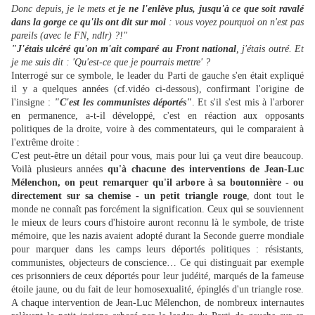
Donc depuis, je le mets et
je ne l'enlève plus, jusqu'à ce que soit ravalé
dans la gorge ce qu'ils ont dit sur moi
: vous voyez pourquoi on n'est pas
pareils (avec le FN, ndlr) ?!"
"J'étais ulcéré qu'on m'ait comparé au Front national
, j'étais outré. Et
je me suis dit : 'Qu'est-ce que je pourrais mettre' ?
Interrogé sur ce symbole, le leader du Parti de gauche s'en était expliqué
il y a quelques années (cf.vidéo ci-dessous), confirmant l'origine de
l'insigne :
"C'est les communistes déportés"
. Et s'il s'est mis à l'arborer
en permanence, a-t-il développé, c'est en réaction aux opposants
politiques de la droite, voire à des commentateurs, qui le comparaient à
l'extrême droite :
C'est peut-être un détail pour vous, mais pour lui ça veut dire beaucoup.
Voilà plusieurs années
qu'à chacune des interventions de Jean-Luc
Mélenchon, on peut remarquer qu'il arbore à sa boutonnière - ou
directement sur sa chemise - un petit triangle rouge
, dont tout le
monde ne connaît pas forcément la signification. Ceux qui se souviennent
le mieux de leurs cours d'histoire auront reconnu là le symbole, de triste
mémoire, que les nazis avaient adopté durant la Seconde guerre mondiale
pour marquer dans les camps leurs déportés politiques : résistants,
communistes, objecteurs de conscience… Ce qui distinguait par exemple
ces prisonniers de ceux déportés pour leur judéité, marqués de la fameuse
étoile jaune, ou du fait de leur homosexualité, épinglés d'un triangle rose.
A chaque intervention de Jean-Luc Mélenchon, de nombreux internautes