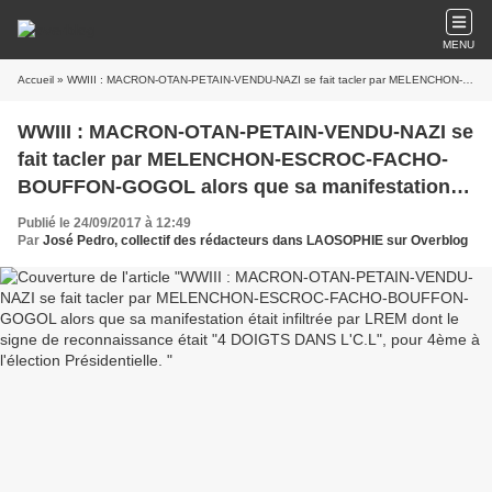
MENU
Accueil
» WWIII : MACRON-OTAN-PETAIN-VENDU-NAZI se fait tacler par MELENCHON-ESCROC-FACHO-BOUFFON-GOGOL alors que sa manifestation était infiltrée par LREM dont le signe de reconnaissance était "4 DOIGTS DANS L'C.L", pour 4ème à l'élection Présidentielle.
WWIII : MACRON-OTAN-PETAIN-VENDU-NAZI se
fait tacler par MELENCHON-ESCROC-FACHO-
BOUFFON-GOGOL alors que sa manifestation
était infiltrée par LREM dont le signe de
Publié le 24/09/2017 à 12:49
reconnaissance était "4 DOIGTS DANS L'C.L",
Par
José Pedro, collectif des rédacteurs dans LAOSOPHIE sur Overblog
pour 4ème à l'élection Présidentielle.