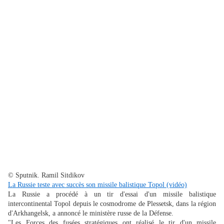
© Sputnik. Ramil Sitdikov
La Russie teste avec succès son missile balistique Topol (vidéo)
La Russie a procédé à un tir d'essai d'un missile balistique
intercontinental Topol depuis le cosmodrome de Plessetsk, dans la région
d'Arkhangelsk, a annoncé le ministère russe de la Défense.
"Les Forces des fusées stratégiques ont réalisé le tir d'un missile