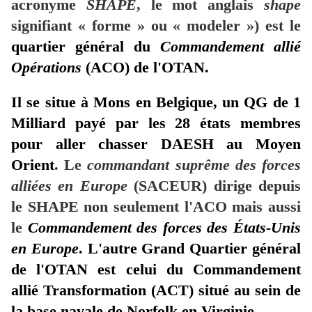
acronyme
SHAPE
, le mot anglais
shape
signifiant « forme » ou « modeler ») est le
quartier général du
Commandement allié
Opérations
(ACO) de l'OTAN.
Il se situe à Mons en Belgique, un QG de 1
Milliard payé par les 28 états membres
pour aller chasser DAESH au Moyen
Orient
. Le
commandant suprême des forces
alliées en Europe
(SACEUR) dirige depuis
le SHAPE non seulement l'ACO mais aussi
le
Commandement des forces des États-Unis
en Europe
. L'autre Grand Quartier général
de l'OTAN est celui du Commandement
allié Transformation (ACT) situé au sein de
la base navale de Norfolk en Virginie
.