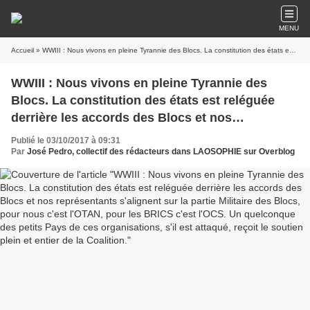
MENU
Accueil
» WWIII : Nous vivons en pleine Tyrannie des Blocs. La constitution des états est reléguée derrière les accords des Blocs et nos représentants s'alignent sur la partie Militaire des Blocs, pour nous c'est l'OTAN, pour les BRICS c'est l'OCS. Un quelconque des petits Pays de ces organisations, s'il est attaqué, reçoit le soutien plein et entier de la Coalition.
WWIII : Nous vivons en pleine Tyrannie des
Blocs. La constitution des états est reléguée
derrière les accords des Blocs et nos
représentants s'alignent sur la partie Militaire
Publié le 03/10/2017 à 09:31
des Blocs, pour nous c'est l'OTAN, pour les
Par
José Pedro, collectif des rédacteurs dans LAOSOPHIE sur Overblog
BRICS c'est l'OCS. Un quelconque des petits
Pays de ces organisations, s'il est attaqué,
reçoit le soutien plein et entier de la Coalition.