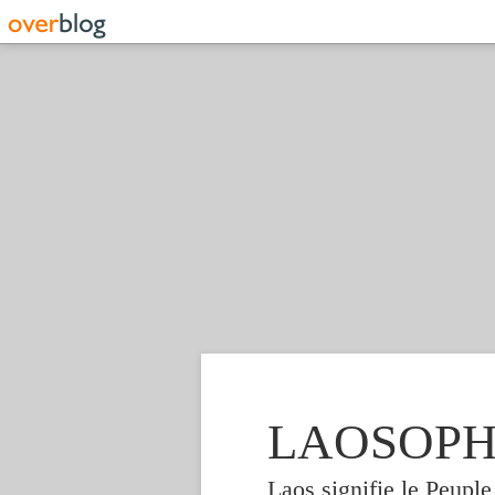
LAOSOPHIE
Laos signifie le Peupl