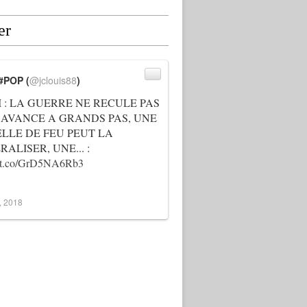
er
#POP (
@jclouis88
)
I : LA GUERRE NE RECULE PAS
 AVANCE A GRANDS PAS, UNE
ELLE DE FEU PEUT LA
ALISER, UNE... :
://t.co/GrD5NA6Rb3
3, 2018