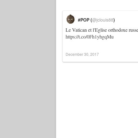
#POP (
@jclouis88
)
Le Vatican et l'Eglise orthodoxe russ
https://t.co/0Fh1yhgqMu
December 30, 2017