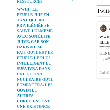
i
o
WWIII : LE
Twitt
n
PEUPLE JUIF EN
s
a
TANT QUE RACE
c
PRIVILÉGIÉE SE
t
SAUVE LUI-MÊME
u
AVEC SON ÉLITE
WWII
e
JUIVE, CAR SON
ELLE
l
DARWINISME
ETIC
l
FAIT QU'IL EST LE
GENER
e
PEUPLE LE PLUS
https
s
INTELLIGENT ET
e
SURVIVRA DANS
n
April 0
t
UNE GUERRE
r
NUCLÉAIRE QU'IL
e
FOMENTERA. LES
l
GOYIM ET
e
AUTRES
s
CHRÉTIENS ONT
E
UNE EXISTENCE
g