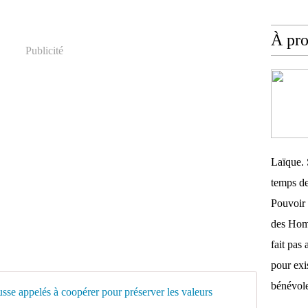
À pr
Publicité
Laïque. 
temps de
Pouvoir 
des Homm
fait pas 
pour exis
bénévole
Le Vatican