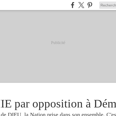
Publicité
 par opposition à Dém
e de DIEU, la Nation prise dans son ensemble. C'