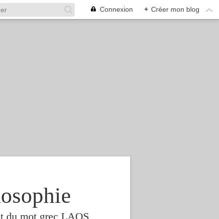
Connexion
+
Créer mon blog
osophie
est du mot grec LAOS