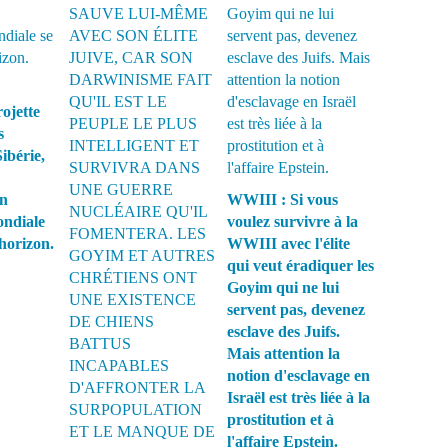
u
V
a
t
i
c
ojette
a
s
n
Sibérie,
a
s
on
WWIII : Si vous
a
ondiale
voulez survivre à la
l
l’horizon.
WWIII avec l'élite
u
qui veut éradiquer les
é
Goyim qui ne lui
l
e
servent pas, devenez
s
esclave des Juifs.
r
Mais attention la
e
notion d'esclavage en
l
Israël est très liée à la
a
prostitution et à
t
l'affaire Epstein.