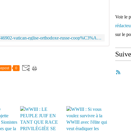
L
'
a
Voir le 
m
rédacte
b
a
sur le p
https://francais.rt.com/international/46902-vatican-eglise-orthodoxe-russe-coop%C3%A9ration
s
s
a
Suiv
d
e
epost
0
u
r
d
e
R
u
s
s
i
e
a