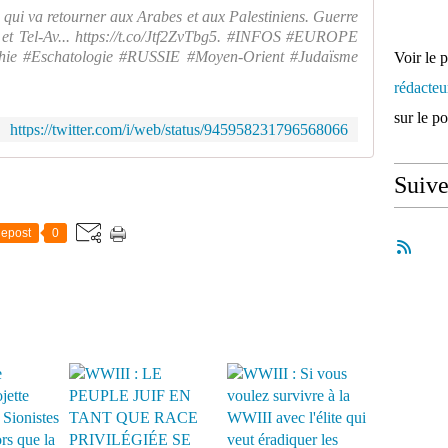
qui va retourner aux Arabes et aux Palestiniens. Guerre
 et Tel-Av... https://t.co/Jtf2ZvTbg5. #INFOS #EUROPE
ophie #Eschatologie #RUSSIE #Moyen-Orient #Judaïsme
Voir le 
rédacte
sur le p
https://twitter.com/i/web/status/945958231796568066
Suiv
epost
0