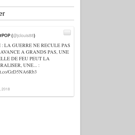
er
#POP (
@jclouis88
)
I : LA GUERRE NE RECULE PAS
 AVANCE A GRANDS PAS, UNE
ELLE DE FEU PEUT LA
ALISER, UNE... :
://t.co/GrD5NA6Rb3
3, 2018