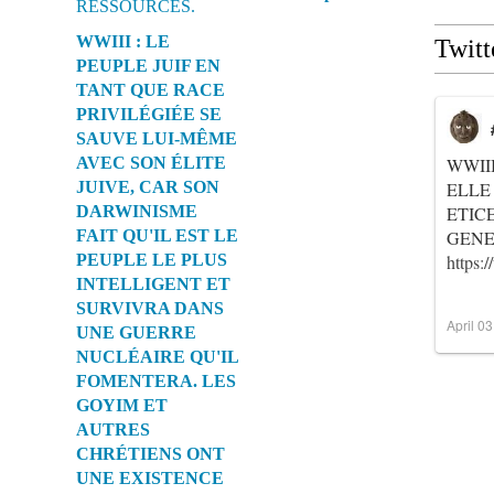
WWIII : LE
Twitt
PEUPLE JUIF EN
TANT QUE RACE
PRIVILÉGIÉE SE
SAUVE LUI-MÊME
AVEC SON ÉLITE
WWII
JUIVE, CAR SON
ELLE
DARWINISME
ETIC
FAIT QU'IL EST LE
GENER
PEUPLE LE PLUS
https
INTELLIGENT ET
SURVIVRA DANS
April 0
UNE GUERRE
NUCLÉAIRE QU'IL
FOMENTERA. LES
GOYIM ET
AUTRES
CHRÉTIENS ONT
UNE EXISTENCE