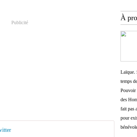
À pr
Publicité
Laïque. 
temps de
Pouvoir 
des Homm
fait pas 
pour exis
bénévole
itter