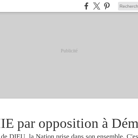
Publicité
 par opposition à Dém
e de DIEU, la Nation prise dans son ensemble. C'