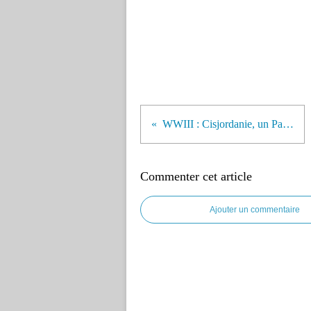
WWIII : Cisjordanie, un Pays Arabe qui va retourner aux Arabes et aux Palestiniens. Guerre Nucléaire sur Naplouse, Jérusalem et Tel-Aviv.
Commenter cet article
Ajouter un commentaire