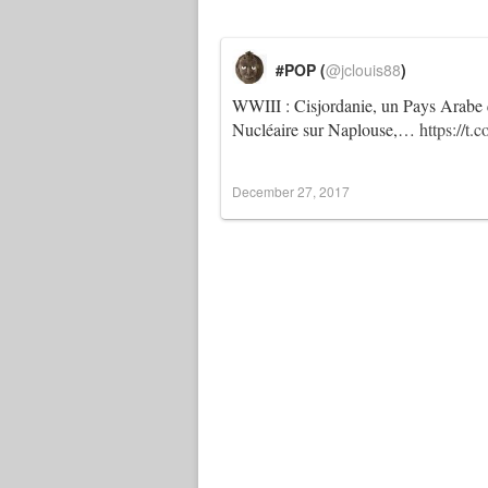
#POP (
@jclouis88
)
WWIII : Cisjordanie, un Pays Arabe q
Nucléaire sur Naplouse,…
https://
December 27, 2017