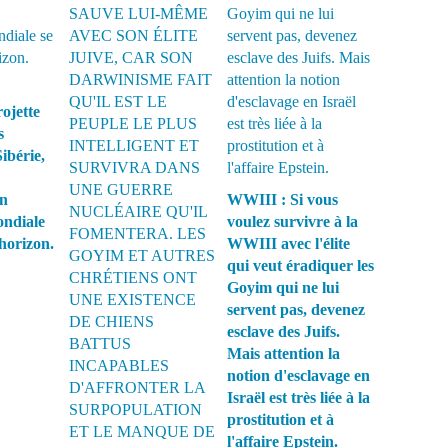
ojette
s
Sibérie,
on
WWIII : Si vous
ondiale
voulez survivre à la
l’horizon.
WWIII avec l'élite
qui veut éradiquer les
Goyim qui ne lui
servent pas, devenez
esclave des Juifs.
Mais attention la
notion d'esclavage en
Israël est très liée à la
prostitution et à
l'affaire Epstein.