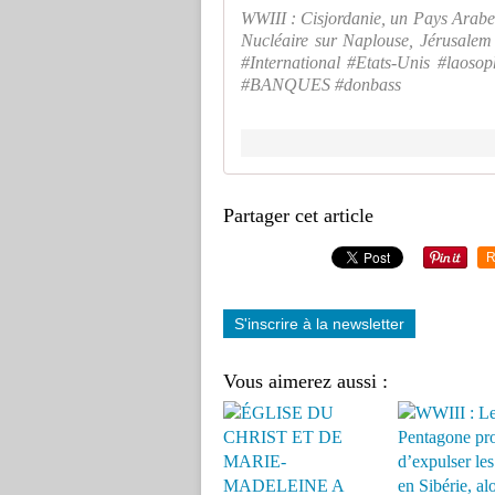
WWIII : Cisjordanie, un Pays Arabe 
Nucléaire sur Naplouse, Jérusalem
#International #Etats-Unis #laos
#BANQUES #donbass
Partager cet article
R
S'inscrire à la newsletter
Vous aimerez aussi :