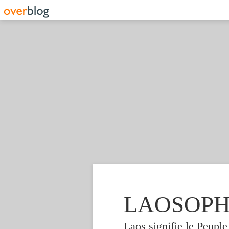
LAOSOPHIE
Laos signifie le Peupl