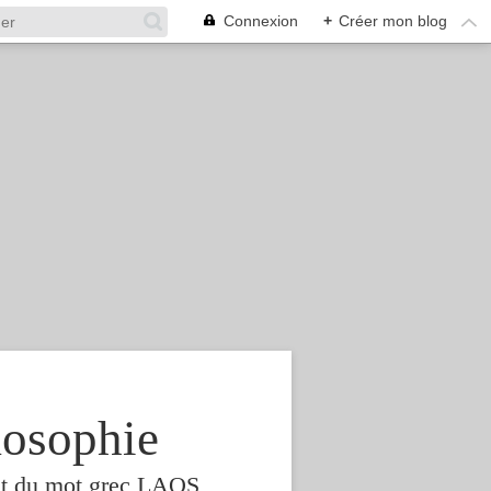
Connexion
+
Créer mon blog
osophie
est du mot grec LAOS