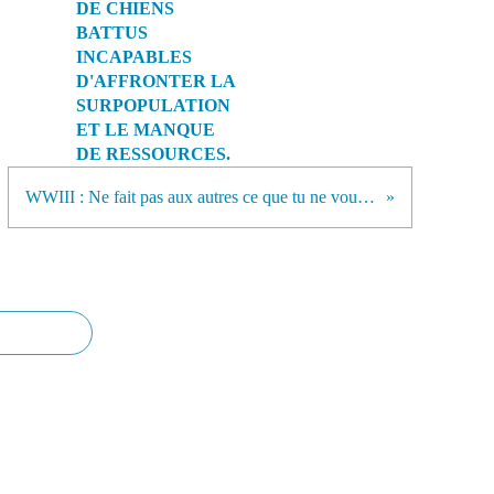
DE CHIENS
BATTUS
INCAPABLES
D'AFFRONTER LA
SURPOPULATION
ET LE MANQUE
DE RESSOURCES.
WWIII : Ne fait pas aux autres ce que tu ne voudrais qu'on te fît. ISRAËL SERA DETRUITE ET RIEN DE SES PIERRES NE RESTERONT CAR LE PEUPLE JUIF NE PEUT-ETRE SAUVE QUE PAR SON SAUVEUR.