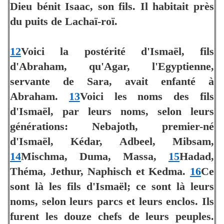
Dieu bénit Isaac, son fils. Il habitait près
du puits de Lachaï-roï.
12
Voici la postérité d'Ismaël, fils
d'Abraham, qu'Agar, l'Egyptienne,
servante de Sara, avait enfanté à
Abraham.
13
Voici les noms des fils
d'Ismaël, par leurs noms, selon leurs
générations: Nebajoth, premier-né
d'Ismaël, Kédar, Adbeel, Mibsam,
14
Mischma, Duma, Massa,
15
Hadad,
Théma, Jethur, Naphisch et Kedma.
16
Ce
sont là les fils d'Ismaël; ce sont là leurs
noms, selon leurs parcs et leurs enclos. Ils
furent les douze chefs de leurs peuples.