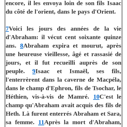
encore, il les envoya loin de son fils Isaac
du côté de l'orient, dans le pays d'Orient.
7
Voici les jours des années de la vie
d'Abraham: il vécut cent soixante quinze
ans.
8
Abraham expira et mourut, après
une heureuse vieillesse, âgé et rassasié de
jours, et il fut recueilli auprès de son
peuple.
9
Isaac et Ismaël, ses fils,
l'enterrèrent dans la caverne de Macpéla,
dans le champ d'Ephron, fils de Tsochar, le
Héthien, vis-à-vis de Mamré.
10
C'est le
champ qu'Abraham avait acquis des fils de
Heth. Là furent enterrés Abraham et Sara,
sa femme.
11
Après la mort d'Abraham,