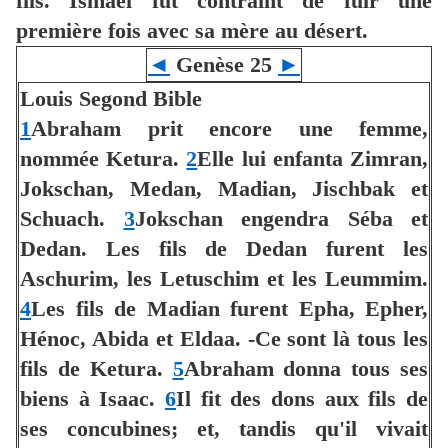
fils. Ismaël fut contraint de fuir une
première fois avec sa mère au désert.
◄
Genèse 25
►
Louis Segond Bible
1
Abraham prit encore une femme,
nommée Ketura.
2
Elle lui enfanta Zimran,
Jokschan, Medan, Madian, Jischbak et
Schuach.
3
Jokschan engendra Séba et
Dedan. Les fils de Dedan furent les
Aschurim, les Letuschim et les Leummim.
4
Les fils de Madian furent Epha, Epher,
Hénoc, Abida et Eldaa. -Ce sont là tous les
fils de Ketura.
5
Abraham donna tous ses
biens à Isaac.
6
Il fit des dons aux fils de
ses concubines; et, tandis qu'il vivait