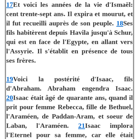
17
Et voici les années de la vie d'Ismaël:
cent trente-sept ans. Il expira et mourut, et
il fut recueilli auprès de son peuple.
18
Ses
fils habitèrent depuis Havila jusqu'à Schur,
qui est en face de l'Egypte, en allant vers
l'Assyrie. Il s'établit en présence de tous
ses frères.
19
Voici la postérité d'Isaac, fils
d'Abraham. Abraham engendra Isaac.
20
Isaac était âgé de quarante ans, quand il
prit pour femme Rebecca, fille de Bethuel,
l'Araméen, de Paddan-Aram, et soeur de
Laban, l'Araméen.
21
Isaac implora
l'Eternel pour sa femme, car elle était