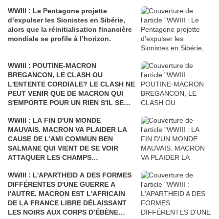
WWIII : Le Pentagone projette
d’expulser les Sionistes en Sibérie,
alors que la réinitialisation financière
mondiale se profile à l’horizon.
WWIII : POUTINE-MACRON
BREGANCON, LE CLASH OU
L'ENTENTE CORDIALE? LE CLASH NE
PEUT VENIR QUE DE MACRON QUI
S'EMPORTE POUR UN RIEN S'IL SE
FAIT DÉSTABILISER COMME L'AVAIT
WWIII : LA FIN D'UN MONDE
ÉTÉ SARKOZY!
MAUVAIS. MACRON VA PLAIDER LA
CAUSE DE L'AMI COMMUN BEN
SALMANE QUI VIENT DE SE VOIR
ATTAQUER LES CHAMPS
PÉTROLIERS DE L'ARABIE SAOUDITE
WWIII : L'APARTHEID A DES FORMES
ET D'ARAMCO PAR LE YÉMEN Où LA
DIFFÉRENTES D'UNE GUERRE A
FRANCE BOMBARDE LES ENFANTS
l'AUTRE. MACRON EST L'AFRICAIN
ET LES CIVILS, AU PRÉSIDENT DE
DE LA FRANCE LIBRE DÉLAISSANT
TOUTES LES RUSSIES.
LES NOIRS AUX CORPS D’ÉBÈNE