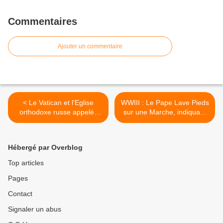
POUR DEUX NOIRS CHOCOLAT QUI
N'ONT RIEN A VOIR DANS LE
Commentaires
DÉBARQUEMENT DE PROVENCE. UN
HOMMAGE POSTHUME AUX
GOUMIERS, SPAHIS ET TIRAILLEURS
Ajouter un commentaire
QUI N’ÉTAIENT PAS REPRÉSENTÉS.
< Le Vatican et l'Eglise
WWIII : Le Pape Lave Pieds
orthodoxe russe appelés
sur une Marche, indiquant
à...
que l'Islam est le troisième
étage de la fusée de la
révélation Divine, le second
Hébergé par Overblog
étant le Christ, et le premier
étant les Juifs. >
Top articles
Pages
Contact
Signaler un abus