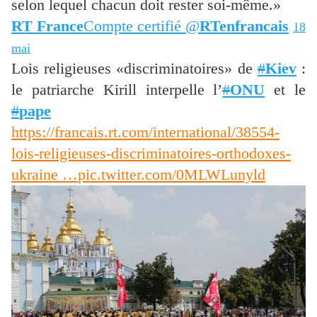
selon lequel chacun doit rester soi-même.»
RT France
‏Compte certifié @
RTenfrancais
18
mai
Lois religieuses «discriminatoires» de
#
Kiev
:
le patriarche Kirill interpelle l’
#
ONU
et le
#
pape
https://francais.rt.com/international/38554-
lois-religieuses-discriminatoires-orthodoxes-
ukraine …
pic.twitter.com/0MLWLunyld