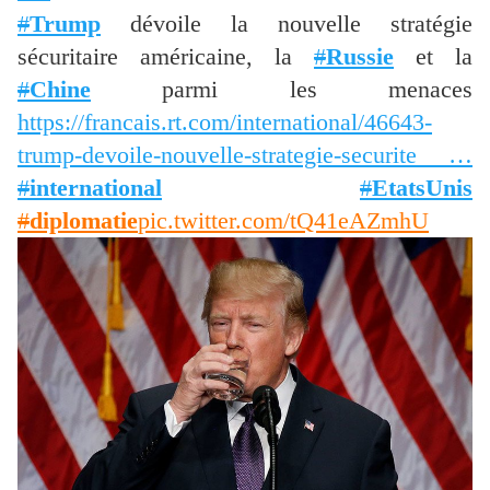
#
Trump
dévoile la nouvelle stratégie
sécuritaire américaine, la
#
Russie
et la
#
Chine
parmi les menaces
https://francais.rt.com/international/46643-
trump-devoile-nouvelle-strategie-securite …
#
international
#
EtatsUnis
#
diplomatie
pic.twitter.com/tQ41eAZmhU