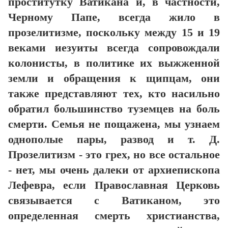
проститутку Ватикана и, в частности,
Черному Папе, всегда жило в
прозелитизме, поскольку между 15 и 19
веками иезуиты всегда сопровождали
колонисты, в политике их выжженной
земли и обращения к щипцам, они
также представляют тех, кто насильно
обратил большинство туземцев на боль
смерти. Семья не пощажена, мы узнаем
однополые пары, развод и т. Д.
Прозелитизм - это грех, но все остальное
- нет, мы очень далеки от архиепископа
Лефевра, если Православная Церковь
связывается с Ватиканом, это
определенная смерть христианства,