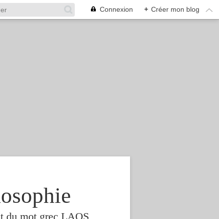
Connexion
+
Créer mon blog
osophie
est du mot grec LAOS