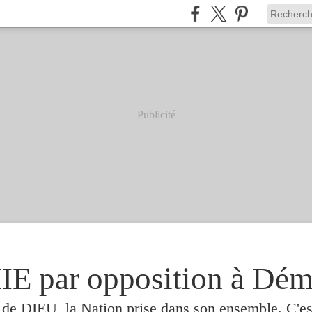
Publicité
 par opposition à Dém
e de DIEU, la Nation prise dans son ensemble. C'