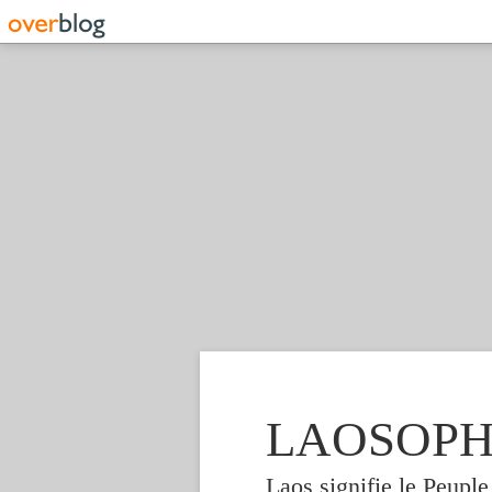
LAOSOPHIE
Laos signifie le Peupl