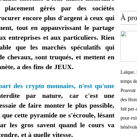
placement gérés par des sociétés
À pr
rocurer encore plus d'argent à ceux qui
ent, tout en appauvrissant le partage
aux entreprises et aux particuliers. Rien
table que les marchés spéculatifs qui
e chevaux, sont truqués, et mettent en
lanète, a des fins de JEUX.
Laïque. 
temps de
art des crypto monnaies, n'est qu'une
Pouvoir 
nterdite par nature, car c'est une
des Homm
essaie de faire monter le plus possible,
fait pas 
 que cette pyramide ne s'écroule, lésant
pour exis
 car les gros savent quand le cours va
bénévole
endre, et à quelle vitesse.