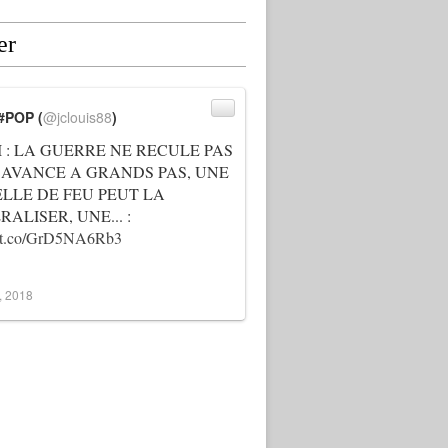
er
#POP (
@jclouis88
)
I : LA GUERRE NE RECULE PAS
 AVANCE A GRANDS PAS, UNE
ELLE DE FEU PEUT LA
ALISER, UNE... :
://t.co/GrD5NA6Rb3
3, 2018