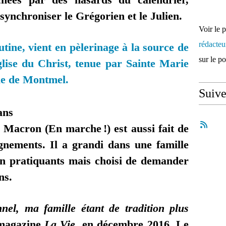
 synchroniser le Grégorien et le Julien.
Voir le 
rédacte
tine, vient en pèlerinage à la source de
sur le p
glise du Christ, tenue par Sainte Marie
le de Montmel.
Suiv
ans
acron (En marche !) est aussi fait de
gnements. Il a grandi dans une famille
n pratiquants mais choisi de demander
ns.
nel, ma famille étant de tradition plus
 magazine
La Vie
, en décembre 2016. Le