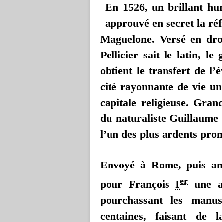
En
1526, un brillant hu
approuvé en secret la r
Maguelone. Versé en droi
Pellicier sait le latin, l
obtient le transfert de l
cité rayonnante de vie uni
capitale religieuse. Gra
du naturaliste Guillaume 
l’un des plus ardents pro
Envoyé à Rome, puis am
er
pour François
I
une ac
pourchassant les manusc
centaines, faisant de l