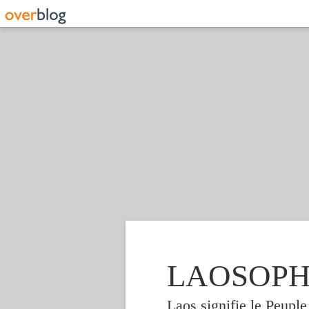
LAOSOPHIE
Laos signifie le Peupl