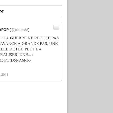
er
#POP (
@jclouis88
)
I : LA GUERRE NE RECULE PAS
 AVANCE A GRANDS PAS, UNE
ELLE DE FEU PEUT LA
ALISER, UNE... :
://t.co/GrD5NA6Rb3
3, 2018