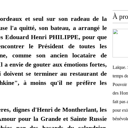
À pr
rdeaux et seul sur son radeau de la
e l'a quitté, son bateau, a arrangé le
es Edouard Henri PHILIPPE, pour que
ncontrer le Président de toutes les
ine, comme son ancien locataire de
 Il a envie de gouter aux émotions fortes,
Laïque. 
ui doivent se terminer au restaurant de
temps de
kine", à moins qu'il ne préfère les
Pouvoir 
des Homm
fait pas 
ères, dignes d'Henri de Montherlant, les
pour exis
'Amour pour la Grande et Sainte Russie
bénévole
hées par des hasards du calendrier,