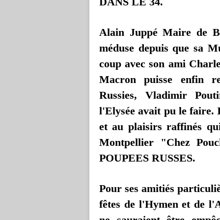
DANS LE 34.
Alain Juppé Maire de Bo
méduse depuis que sa Mus
coup avec son ami Charl
Macron puisse enfin re
Russies, Vladimir Pout
l'Elysée avait pu le faire.
et au plaisirs raffinés q
Montpellier "Chez Pouch
POUPEES RUSSES.
Pour ses amitiés particuli
fêtes de l'Hymen et de l
ne sauraient être empêc