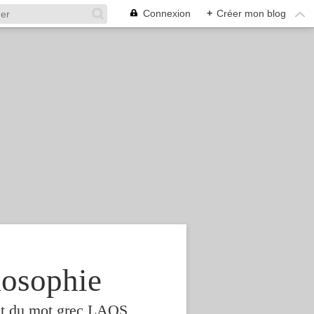
Connexion
+
Créer mon blog
osophie
est du mot grec LAOS