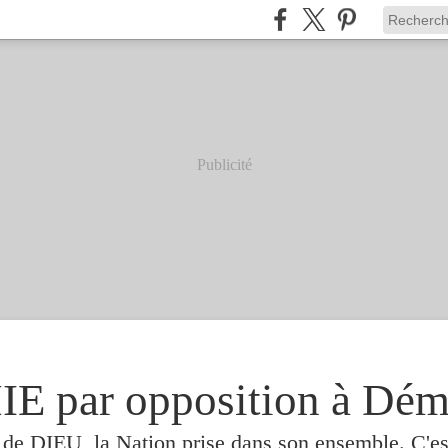
Publicité
 par opposition à Dém
e de DIEU, la Nation prise dans son ensemble. C'