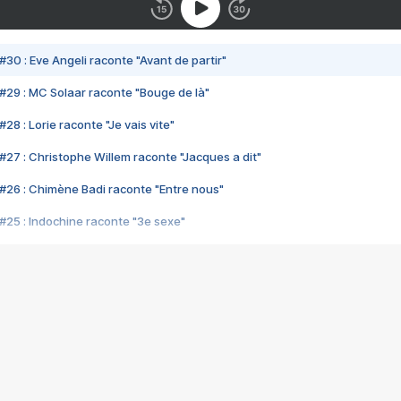
#30 : Eve Angeli raconte "Avant de partir"
#29 : MC Solaar raconte "Bouge de là"
28 : Lorie raconte "Je vais vite"
#27 : Christophe Willem raconte "Jacques a dit"
#26 : Chimène Badi raconte "Entre nous"
#25 : Indochine raconte "3e sexe"
#24 : Zaho raconte "C'est chelou"
#23 : Patrick Bruel raconte "Au café des délices"
#22 : Kyo raconte "Le chemin"
#21 : Nolwenn Leroy raconte "Cassé"
#20 : Patrick Hernandez raconte "Born to be alive"