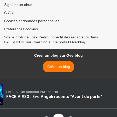
d'un niveau à un autre,
Signaler un abus
sans jamais vous laisser
C.G.U.
seul avec du vague à l'âme.
Cookies et données personnelles
Préférences cookies
Voir le profil de José Pedro, collectif des rédacteurs dans
LAOSOPHIE sur Overblog sur le portail Overblog
Créer un blog sur Overblog
Créer un blog
FACE A - un podcast Purecharts
FACE A #30 : Eve Angeli raconte "Avant de partir"