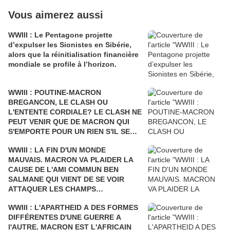
Vous aimerez aussi
WWIII : Le Pentagone projette
d’expulser les Sionistes en Sibérie,
alors que la réinitialisation financière
mondiale se profile à l’horizon.
WWIII : POUTINE-MACRON
BREGANCON, LE CLASH OU
L'ENTENTE CORDIALE? LE CLASH NE
PEUT VENIR QUE DE MACRON QUI
S'EMPORTE POUR UN RIEN S'IL SE
FAIT DÉSTABILISER COMME L'AVAIT
WWIII : LA FIN D'UN MONDE
ÉTÉ SARKOZY!
MAUVAIS. MACRON VA PLAIDER LA
CAUSE DE L'AMI COMMUN BEN
SALMANE QUI VIENT DE SE VOIR
ATTAQUER LES CHAMPS
PÉTROLIERS DE L'ARABIE SAOUDITE
WWIII : L'APARTHEID A DES FORMES
ET D'ARAMCO PAR LE YÉMEN Où LA
DIFFÉRENTES D'UNE GUERRE A
FRANCE BOMBARDE LES ENFANTS
l'AUTRE. MACRON EST L'AFRICAIN
ET LES CIVILS, AU PRÉSIDENT DE