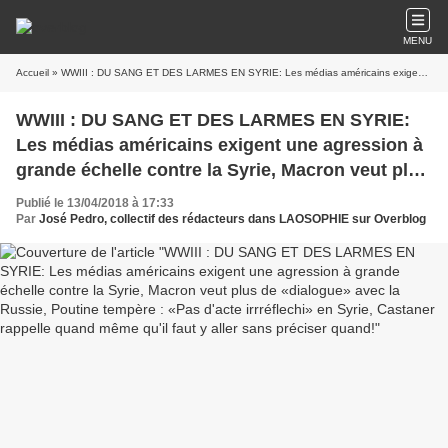
MENU
Accueil
» WWIII : DU SANG ET DES LARMES EN SYRIE: Les médias américains exigent une agression à grande échelle contre la Syrie, Macron veut plus de «dialogue» avec la Russie, Poutine tempère : «Pas d'acte irrréflechi» en Syrie, Castaner rappelle quand même qu'il faut y aller sans préciser quand!
WWIII : DU SANG ET DES LARMES EN SYRIE:
Les médias américains exigent une agression à
grande échelle contre la Syrie, Macron veut plus
de «dialogue» avec la Russie, Poutine tempère :
Publié le 13/04/2018 à 17:33
«Pas d'acte irrréflechi» en Syrie, Castaner
Par
José Pedro, collectif des rédacteurs dans LAOSOPHIE sur Overblog
rappelle quand même qu'il faut y aller sans
préciser quand!