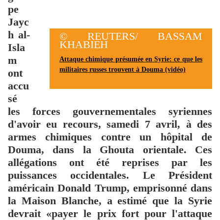
pe
Jayc
h al-
© REUTERS/ BASSAM
KHABIEH
Isla
m
Attaque chimique présumée en Syrie: ce que les
militaires russes trouvent à Douma (vidéo)
ont
accu
sé
les forces gouvernementales syriennes
d'avoir eu recours, samedi 7 avril, à des
armes chimiques contre un hôpital de
Douma, dans la Ghouta orientale. Ces
allégations ont été reprises par les
puissances occidentales. Le Président
américain Donald Trump, emprisonné dans
la Maison Blanche, a estimé que la Syrie
devrait «payer le prix fort pour l'attaque