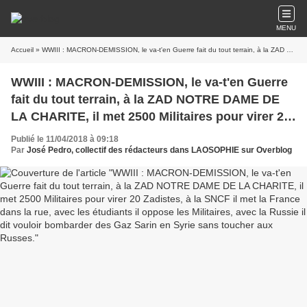
MENU
Accueil
» WWIII : MACRON-DEMISSION, le va-t'en Guerre fait du tout terrain, à la ZAD NOTRE DAME DE LA CHARITE, il met 2500 Militaires pour virer 20 Zadistes, à la SNCF il met la France dans la rue, avec les étudiants il oppose les Militaires, avec la Russie il dit vouloir bombarder des Gaz Sarin en Syrie sans toucher aux Russes.
WWIII : MACRON-DEMISSION, le va-t'en Guerre
fait du tout terrain, à la ZAD NOTRE DAME DE
LA CHARITE, il met 2500 Militaires pour virer 20
Zadistes, à la SNCF il met la France dans la rue,
Publié le 11/04/2018 à 09:18
avec les étudiants il oppose les Militaires, avec
Par
José Pedro, collectif des rédacteurs dans LAOSOPHIE sur Overblog
la Russie il dit vouloir bombarder des Gaz Sarin
en Syrie sans toucher aux Russes.