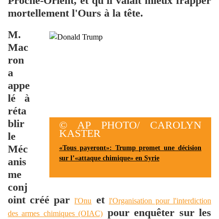
Proche-Orient, et qu'il valait mieux frapper
mortellement l'Ours à la tête.
M.
Mac
ron
a
appe
lé à
réta
blir
© AP PHOTO/ CAROLYN
KASTER
le
Méc
«Tous payeront»: Trump promet une décision
sur l’«attaque chimique» en Syrie
anis
me
conj
oint créé par
et
l'Onu
l'Organisation pour l'interdiction
pour enquêter sur les
des armes chimiques (OIAC)