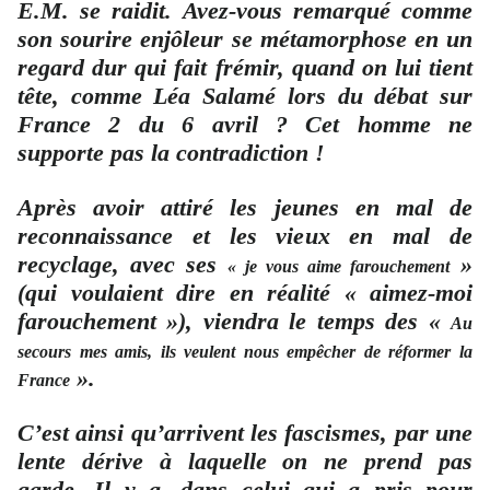
E.M. se raidit. Avez-vous remarqué comme
son sourire enjôleur se métamorphose en un
regard dur qui fait frémir, quand on lui tient
tête, comme Léa Salamé lors du débat sur
France 2 du 6 avril ? Cet homme ne
supporte pas la contradiction !
Après avoir attiré les jeunes en mal de
reconnaissance et les vieux en mal de
recyclage, avec ses
»
« je vous aime farouchement
(qui voulaient dire en réalité « aimez-moi
farouchement »), viendra le temps des «
Au
secours mes amis,
ils
veulent nous empêcher de réformer la
».
France
C’est ainsi qu’arrivent les fascismes, par une
lente dérive à laquelle on ne prend pas
garde. Il y a, dans celui qui a pris pour