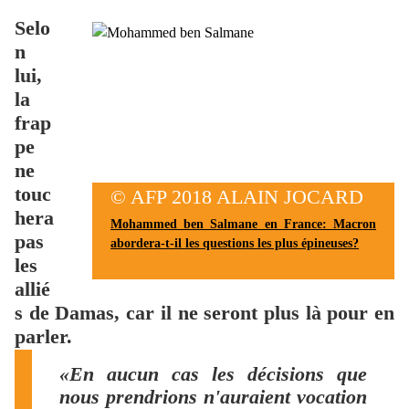
Selo
n
lui,
la
frap
pe
ne
touc
© AFP 2018 ALAIN JOCARD
hera
Mohammed ben Salmane en France: Macron
pas
abordera-t-il les questions les plus épineuses?
les
allié
s de Damas, car il ne seront plus là pour en
parler.
«En aucun cas les décisions que
nous prendrions n'auraient vocation