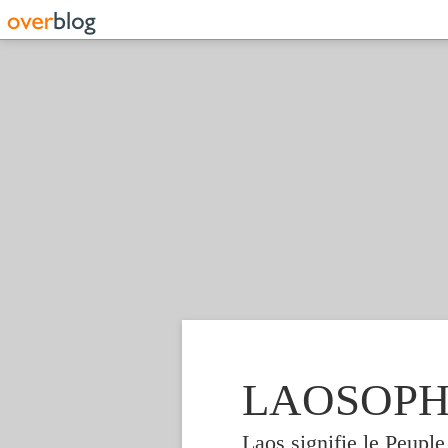
LAOSOPHIE
Laos signifie le Peupl