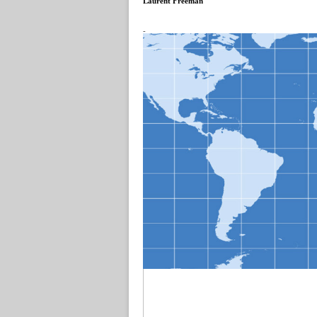
Laurent Freeman
-
Cet argent est maintenant épuisé !