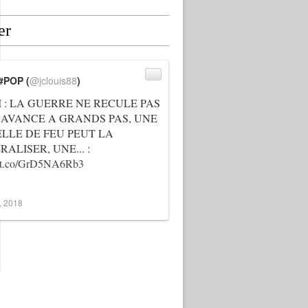
er
#POP (
@jclouis88
)
I : LA GUERRE NE RECULE PAS
 AVANCE A GRANDS PAS, UNE
ELLE DE FEU PEUT LA
ALISER, UNE... :
://t.co/GrD5NA6Rb3
3, 2018