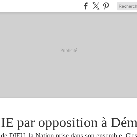
Publicité
 par opposition à Dém
e de DIEU, la Nation prise dans son ensemble. C'