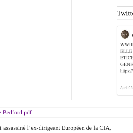
Twitt
WWII
ELLE
ETIC
GENER
https
April 0
 Bedford.pdf
 assassiné l’ex-dirigeant Européen de la CIA,