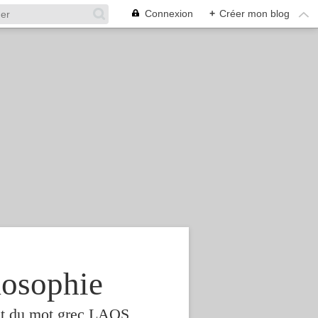
Connexion
+
Créer mon blog
osophie
est du mot grec LAOS