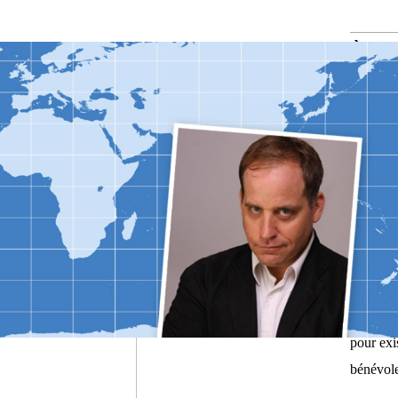
À pr
Laïque. 
temps de
Pouvoir 
des Homm
fait pas 
pour exis
bénévole