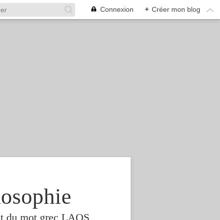
Connexion
+
Créer mon blog
osophie
est du mot grec LAOS