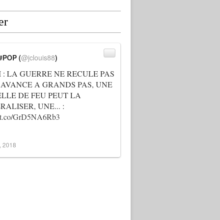
er
#POP (
@jclouis88
)
I : LA GUERRE NE RECULE PAS
 AVANCE A GRANDS PAS, UNE
ELLE DE FEU PEUT LA
ALISER, UNE... :
://t.co/GrD5NA6Rb3
3, 2018