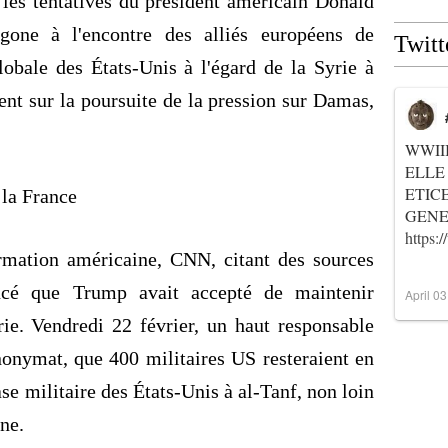
les tentatives du président américain Donald
gone à l'encontre des alliés européens de
Twitt
lobale des États-Unis à l'égard de la Syrie à
ent sur la poursuite de la pression sur Damas,
WWII
ELLE
ETIC
 la France
GENER
https
rmation américaine, CNN, citant des sources
ncé que Trump avait accepté de maintenir
April 0
rie. Vendredi 22 février, un haut responsable
nonymat, que 400 militaires US resteraient en
se militaire des États-Unis à al-
Tanf
, non loin
nne.