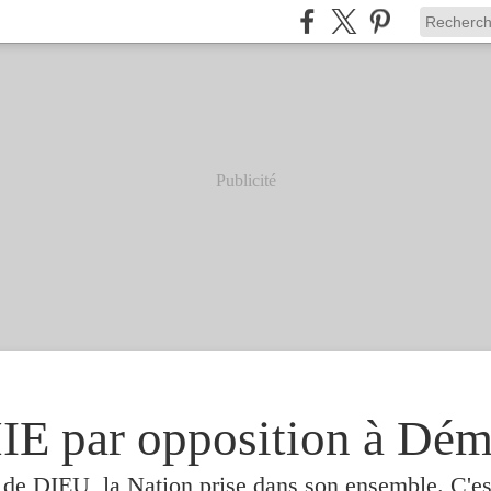
Publicité
 par opposition à Dém
e de DIEU, la Nation prise dans son ensemble. C'