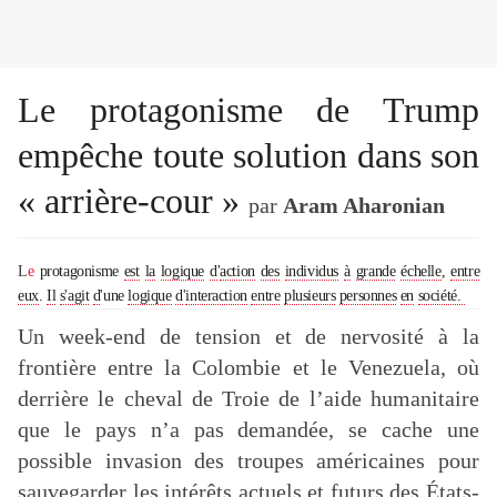
Le protagonisme de Trump
empêche toute solution dans son
« arrière-cour »
par
Aram Aharonian
L
e
protagonisme
est
la
logique
d
'
action
des
individus
à
grande
échelle
,
entre
eux
.
Il
s'agit
d
'une
logique
d
'
interaction
entre
plusieurs
personnes
en
société.
Un week-end de tension et de nervosité à la
frontière entre la Colombie et le Venezuela, où
derrière le cheval de Troie de l’aide humanitaire
que le pays n’a pas demandée, se cache une
possible invasion des troupes américaines pour
sauvegarder les intérêts actuels et futurs des États-