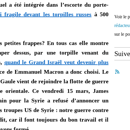
uel
a été intégrée dans l’escorte du porte-
si fragile devant les torpilles russes
à
500
Voir le 
rédacte
sur le p
 petites frappes? En tous cas elle montre
aper dessus, par une torpille venant du
Suiv
n,
quand le Grand Israël veut devenir plus
ce de Emmanuel Macron a donc choisi. Le
Gaule vient de rejoindre la flotte de guerre
e orientale. Ce vendredi 15 mars, James
in pour la Syrie a refusé d’annoncer un
es troupes US de Syrie : notre guerre contre
it, car
il font
toujours du bon travail et il
 avons formé.