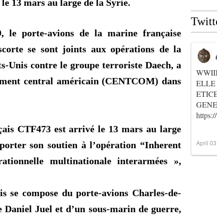
 le 13 mars au large de la Syrie.
Twitt
 le porte-avions de la marine française
scorte se sont joints aux opérations de la
ats-Unis contre le groupe terroriste Daech, a
WWII
ement central américain (CENTCOM) dans
ELLE
ETIC
GENER
https
çais CTF473 est arrivé le 13 mars au large
April 0
porter son soutien à l’opération “
Inherent
ationnelle multinationale interarmées »,
is se compose du porte-avions Charles-de-
se Daniel
Juel
et d’un sous-marin de guerre,