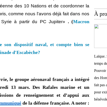
opéenne des 10 Nations et de coordonner la
À pr
pris, comme nous l'avons déjà fait dans nos
. (
Macron
 Syrie à partir du PC Jupiter»
 son dispositif naval, et compte bien se
inade d'Escabèche?
Laïque. 
temps de
Pouvoir 
des Homm
rie, le groupe aéronaval français a intégré
fait pas 
redi 13 mars. Des Rafales marine et un
pour exis
sions de renseignement et d’appui aux
bénévole
mmuniqué
de
la défense française. A noter :