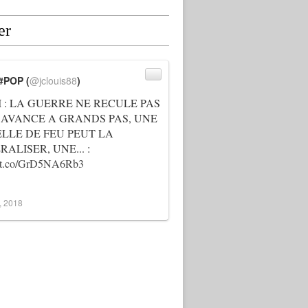
er
#POP (
@jclouis88
)
I : LA GUERRE NE RECULE PAS
 AVANCE A GRANDS PAS, UNE
ELLE DE FEU PEUT LA
ALISER, UNE... :
://t.co/GrD5NA6Rb3
3, 2018