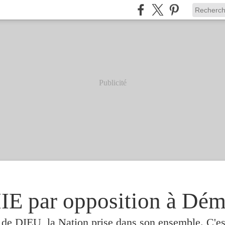
Publicité
 par opposition à Dém
e de DIEU, la Nation prise dans son ensemble. C'