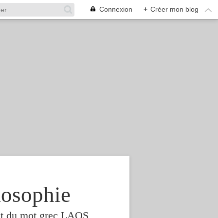
Connexion
+
Créer mon blog
osophie
est du mot grec LAOS