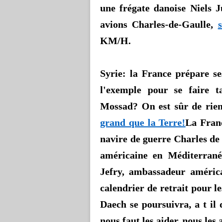
une frégate danoise
Niels
J
avions Charles-de-Gaulle,
KM/H.
Syrie:
la France prépare ses
l'exemple pour se faire t
Mossad?
On est sûr de rie
grand que la Terre!
La Fran
navire de guerre Charles de 
américaine en Méditerrané
Jefry
, ambassadeur américa
calendrier de retrait pour l
Daech se poursuivra, a
t il
d
nous faut les aider, nous les