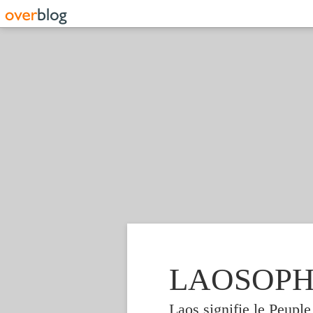
LAOSOPHIE
Laos signifie le Peupl