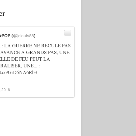
er
#POP (
@jclouis88
)
I : LA GUERRE NE RECULE PAS
 AVANCE A GRANDS PAS, UNE
ELLE DE FEU PEUT LA
ALISER, UNE... :
://t.co/GrD5NA6Rb3
3, 2018