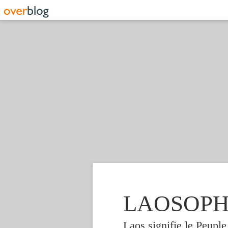
LAOSOPHIE
Laos signifie le Peupl