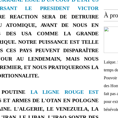
RSANT LE PRESIDENT VICTOR
À pr
RE REACTION SERA DE DETRUIRE
U ATOMIQUE, AVANT DE NOUS EN
ES DES USA COMME LA GRANDE
RIQUE. NOTRE PUISSANCE EST TELLE
S CES PAYS PEUVENT DISPARAÎTRE
JOUR AU LENDEMAIN, MAIS NOUS
Laïque. 
PREMIER, ET NOUS PRATIQUERONS LA
temps de
ORTIONNALITE.
Pouvoir 
des Homm
 POUTINE
LA LIGNE ROUGE EST
fait pas 
ES ET ARMES DE L'OTAN EN POLOGNE
pour exis
INE. L'ALGERIE, LE VENEZUELA, LA
bénévole
L'IRAN, LE LIBAN, L'IRAQ SONTR DES