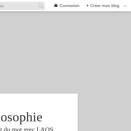
Connexion
+
Créer mon blog
osophie
est du mot grec LAOS