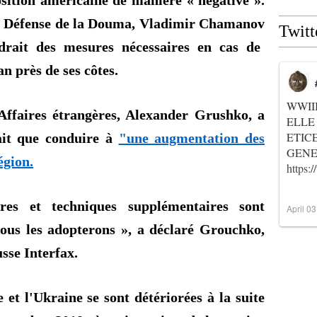
sition américaine de manière « négative ».
a Défense de la Douma, Vladimir
Chamanov
Twitt
rait des mesures nécessaires en cas de
an près de ses côtes.
WWII
 Affaires étrangères, Alexander
Grushko
, a
ELLE
ETIC
ait que conduire à
"une augmentation des
GENER
égion.
https
res et techniques supplémentaires sont
April 0
nous les adopterons », a déclaré
Grouchko
,
usse Interfax.
e et l'Ukraine se sont détériorées à la suite