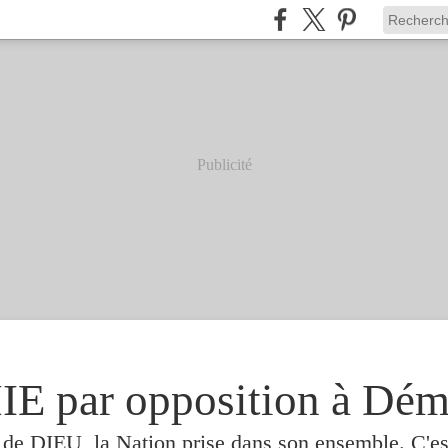
Publicité
 par opposition à Dém
e de DIEU, la Nation prise dans son ensemble. C'