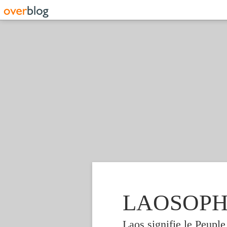
LAOSOPHIE
Laos signifie le Peupl