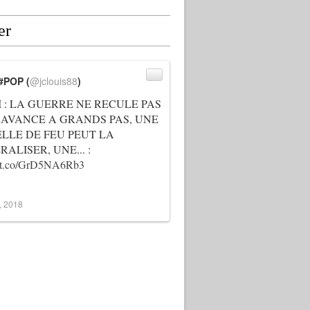
er
#POP (
@jclouis88
)
I : LA GUERRE NE RECULE PAS
 AVANCE A GRANDS PAS, UNE
ELLE DE FEU PEUT LA
ALISER, UNE... :
://t.co/GrD5NA6Rb3
3, 2018