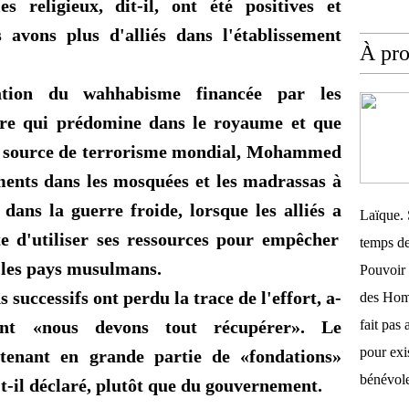
es religieux, dit-il, ont été positives et
 avons plus d'alliés dans l'établissement
À pr
ation du wahhabisme financée par les
tère qui prédomine dans le royaume et que
ne source de terrorisme mondial, Mohammed
ements dans les mosquées et les madrassas à
 dans la guerre froide, lorsque les alliés
a
Laïque. 
e d'utiliser ses ressources pour empêcher
temps de
r les pays musulmans.
Pouvoir 
successifs ont perdu la trace de l'effort, a-
des Homm
nt
«nous
devons tout récupérer». Le
fait pas 
pour exis
tenant en grande partie de
«fondations
»
bénévole
-t-il déclaré, plutôt que du gouvernement.