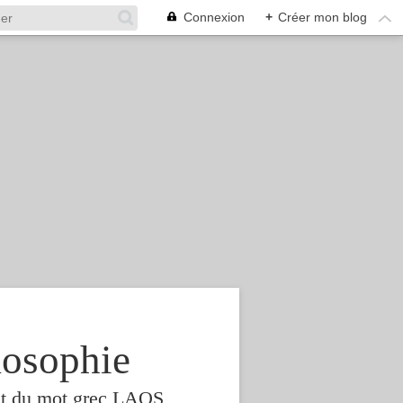
Connexion
+
Créer mon blog
osophie
est du mot grec LAOS