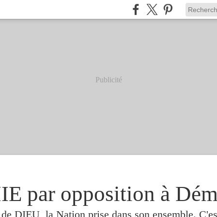
Publicité
 par opposition à Dém
e de DIEU, la Nation prise dans son ensemble. C'