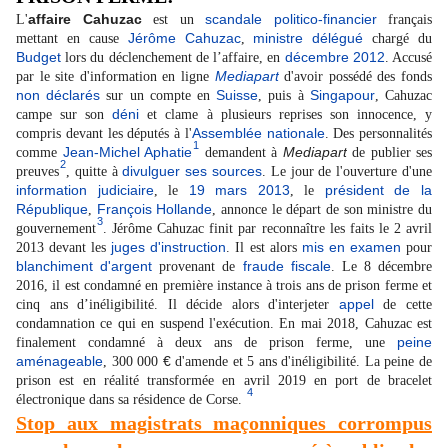
affaire Cahuzac
scandale politico-financier
L'
est un
français
Jérôme Cahuzac
ministre délégué
mettant en cause
,
chargé du
Budget
décembre
2012
lors du déclenchement de l’affaire, en
. Accusé
Mediapart
par le site d'information en ligne
d'avoir possédé des fonds
non déclarés
Suisse
Singapour
sur un compte en
, puis à
, Cahuzac
déni
campe sur son
et clame à plusieurs reprises son innocence, y
Assemblée nationale
compris devant les députés à l'
. Des personnalités
1
Jean-Michel Aphatie
Mediapart
comme
demandent à
de publier ses
2
divulguer ses sources
preuves
, quitte à
. Le jour de l'ouverture d'une
information judiciaire
19
mars
2013
président de la
, le
, le
République
François Hollande
,
, annonce le départ de son ministre du
3
gouvernement
. Jérôme Cahuzac finit par reconnaître les faits le 2 avril
juges d'instruction
mis en examen
2013 devant les
. Il est alors
pour
blanchiment d'argent
fraude fiscale
provenant de
. Le 8 décembre
2016, il est condamné en première instance à trois ans de prison ferme et
appel
cinq ans d’inéligibilité. Il décide alors d'interjeter
de cette
condamnation ce qui en suspend l'exécution. En mai 2018, Cahuzac est
peine
finalement condamné à deux ans de prison ferme, une
aménageable
€
, 300 000
d'amende et 5 ans d'inéligibilité. La peine de
prison est en réalité transformée en avril 2019 en port de bracelet
4
électronique dans sa résidence de Corse.
Stop aux magistrats maçonniques corrompus