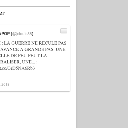
er
#POP (
@jclouis88
)
I : LA GUERRE NE RECULE PAS
 AVANCE A GRANDS PAS, UNE
ELLE DE FEU PEUT LA
ALISER, UNE... :
://t.co/GrD5NA6Rb3
3, 2018