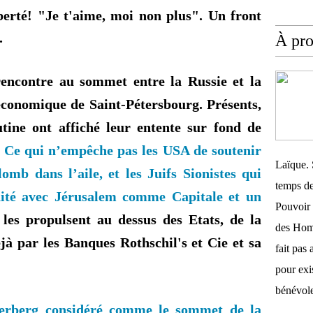
berté! "Je t'aime, moi non plus". Un front
.
À pr
encontre au sommet entre la Russie et la
économique de Saint-Pétersbourg. Présents,
tine ont affiché leur entente sur fond de
.
Ce qui n’empêche pas les USA de soutenir
Laïque. 
omb dans l’aile, et les Juifs Sionistes qui
temps de
ité
avec Jérusalem comme Capitale et un
Pouvoir 
les propulsent au dessus des Etats, de la
des Homm
jà par les Banques Rothschil's et Cie et sa
fait pas 
pour exis
bénévole
derberg considéré comme le sommet de la