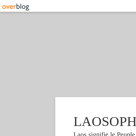
LAOSOPHIE
Laos signifie le Peupl