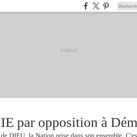
Publicité
 par opposition à Dém
e de DIEU, la Nation prise dans son ensemble. C'