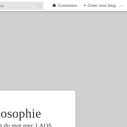
Connexion
+
Créer mon blog
osophie
est du mot grec LAOS