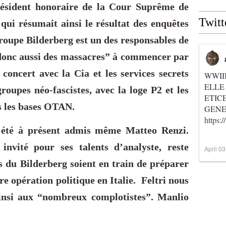
ésident honoraire de la Cour Suprême de
Twitt
qui résumait ainsi le résultat des enquêtes
 groupe Bilderberg est un des responsables de
t donc aussi des massacres” à commencer par
concert avec la Cia et les services secrets
WWII
ELLE
groupes néo-fascistes, avec la loge P2 et les
ETIC
 les bases OTAN.
GENER
https
a été à présent admis même Matteo Renzi.
 invité pour ses talents d’analyste, reste
April 0
s du Bilderberg soient en train de préparer
e opération politique en Italie.
Feltri nous
insi aux “nombreux complotistes”. M
anlio