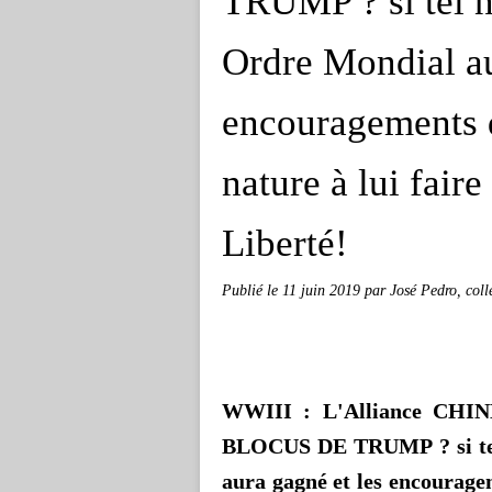
TRUMP ? si tel n'
Ordre Mondial au
encouragements 
nature à lui fair
Liberté!
Publié le
11 juin 2019
par José Pedro, col
WWIII : L'Alliance CH
BLOCUS DE TRUMP ? si tel 
aura gagné et les encouragem