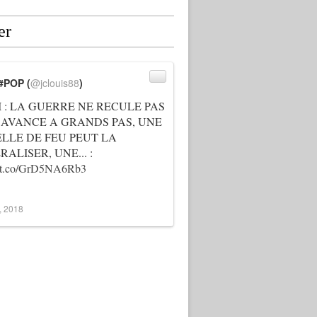
er
#POP (
@jclouis88
)
I : LA GUERRE NE RECULE PAS
 AVANCE A GRANDS PAS, UNE
ELLE DE FEU PEUT LA
ALISER, UNE... :
://t.co/GrD5NA6Rb3
3, 2018