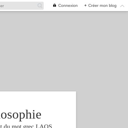
Connexion
+
Créer mon blog
osophie
est du mot grec LAOS