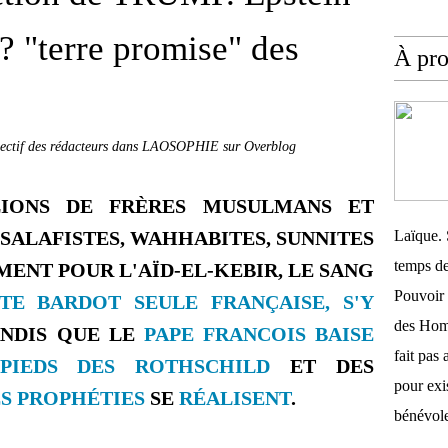
 ? "terre promise" des
À pr
llectif des rédacteurs dans LAOSOPHIE sur Overblog
LIONS DE FRÈRES MUSULMANS ET
 SALAFISTES, WAHHABITES, SUNNITES
Laïque. 
temps de
ENT POUR L'AÏD-EL-KEBIR, LE SANG
Pouvoir 
TTE BARDOT SEULE FRANÇAISE, S'Y
des Homm
ANDIS QUE LE
PAPE FRANCOIS BAISE
fait pas 
PIEDS DES ROTHSCHILD
ET DES
pour exis
S PROPHÉTIES
SE
RÉALISENT
.
bénévole