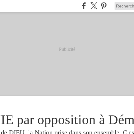
Publicité
 par opposition à Dém
e de DIEU, la Nation prise dans son ensemble. C'