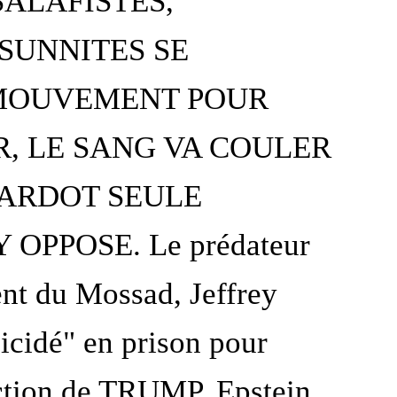
SALAFISTES,
SUNNITES SE
MOUVEMENT POUR
R, LE SANG VA COULER
BARDOT SEULE
 OPPOSE. Le prédateur
ent du Mossad, Jeffrey
uicidé" en prison pour
ection de TRUMP. Epstein