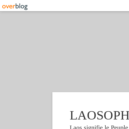
LAOSOPHIE
Laos signifie le Peupl