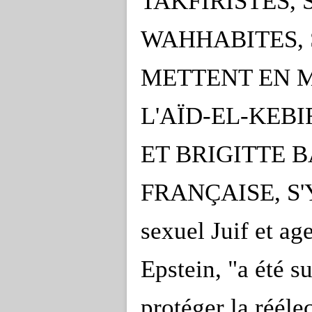
TAKFIRISTES, 
WAHHABITES, 
METTENT EN 
L'AÏD-EL-KEBI
ET BRIGITTE 
FRANÇAISE, S'Y
sexuel Juif et ag
Epstein, "a été s
protéger la réél