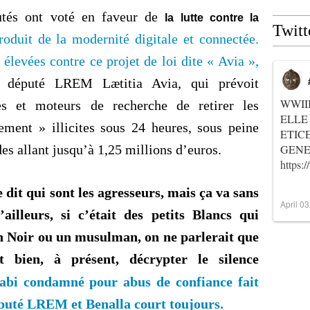
utés ont voté en faveur de
la
lutte contre la
Twitt
oduit de la modernité digitale et connectée.
 élevées contre ce projet de loi dite « Avia »,
 député LREM Lætitia Avia, qui prévoit
WWII
mes et moteurs de recherche de retirer les
ELLE
ment » illicites sous 24 heures, sous peine
ETIC
s allant jusqu’à 1,25 millions d’euros.
GENER
https
dit qui sont les agresseurs, mais ça va sans
April 0
ailleurs, si c’était des petits Blancs qui
un Noir ou un musulman, on ne parlerait que
t bien, à présent, décrypter le silence
bi condamné pour abus de confiance fait
éputé LREM et Benalla court toujours.