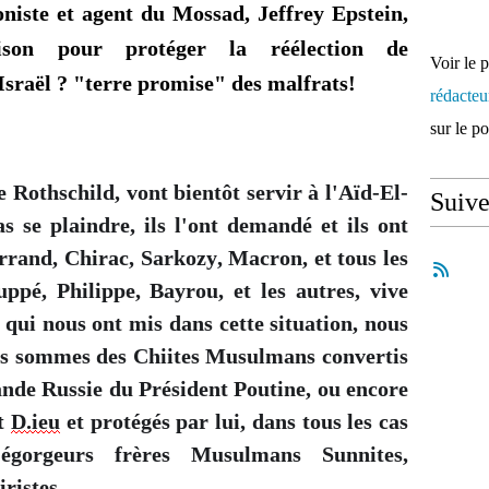
oniste et agent du Mossad, Jeffrey Epstein,
son pour protéger la réélection de
Voir le 
Israël ? "terre promise" des malfrats!
rédacte
sur le p
 Rothschild, vont bientôt servir à l'Aïd-El-
Suiv
s se plaindre, ils l'ont demandé et ils ont
rrand, Chirac, Sarkozy, Macron, et tous les
pé, Philippe, Bayrou, et les autres, vive
qui nous ont mis dans cette situation, nous
ous sommes des Chiites Musulmans convertis
ande Russie du Président Poutine, ou encore
t
D.ieu
et protégés par lui, dans tous les cas
gorgeurs frères Musulmans Sunnites,
ristes.