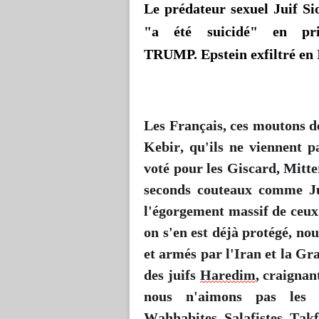
Le prédateur sexuel Juif Si
"a été suicidé" en pri
TRUMP. Epstein exfiltré en 
Les Français, ces moutons de
Kebir, qu'ils ne viennent pa
voté pour les Giscard, Mitte
seconds couteaux comme Jup
l'égorgement massif de ceux 
on s'en est déjà protégé, n
et armés par l'Iran et la Gr
des juifs
Haredim
, craignan
nous n'aimons pas les é
Wahhabites, Salafistes, Takfi