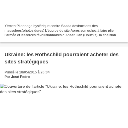
Yémen:Pilonnage hystérique contre Saada,destructions des
mausolées(photos dures) L’équipe du site Après son échec à faire plier
l’armée et les forces révolutionnaires d’Ansarullah (Houthis), la coalition
saoudo-américaine a bombardé d’une façon hystérique...
Ukraine: les Rothschild pourraient acheter des
sites stratégiques
Publié le 18/05/2015 à 20:04
Par
José Pedro