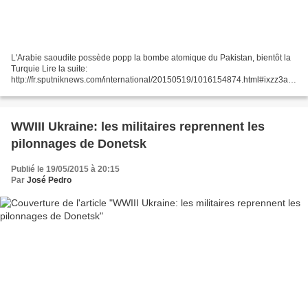
L'Arabie saoudite possède popp la bombe atomique du Pakistan, bientôt la
Turquie Lire la suite:
http://fr.sputniknews.com/international/20150519/1016154874.html#ixzz3aez
JzrRw © Sputnik. Aleksander Yuriew INTERNATIONAL 20:24 19.05.2015
(mis à jour 21:07...
WWIII Ukraine: les militaires reprennent les
pilonnages de Donetsk
Publié le 19/05/2015 à 20:15
Par
José Pedro