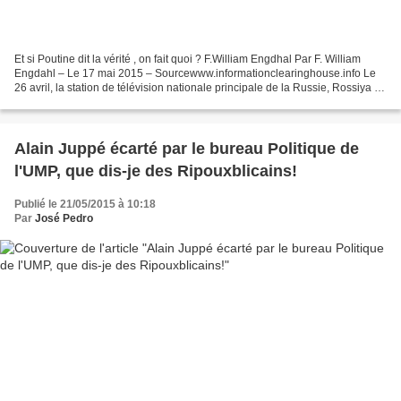
Et si Poutine dit la vérité , on fait quoi ? F.William Engdhal Par F. William
Engdahl – Le 17 mai 2015 – Sourcewww.informationclearinghouse.info Le
26 avril, la station de télévision nationale principale de la Russie, Rossiya 1,
a présenté au peuple russe...
Alain Juppé écarté par le bureau Politique de
l'UMP, que dis-je des Ripouxblicains!
Publié le 21/05/2015 à 10:18
Par
José Pedro