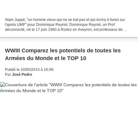
Alain Juppé, "un homme vieux qui ne se bat pas et qui écrira 4 livres sur
l'après UMP" pour Dominique Reynié. Dominique Reynié, un Prof
déconnecté, né le 17 juin 1960 à Rodez en Aveyron, est professeur de
sciences politiques à Sciences Po. Ses travaux...
WWIII Comparez les potentiels de toutes les
Armées du Monde et le TOP 10
Publié le 20/05/2015 à 16:06
Par
José Pedro