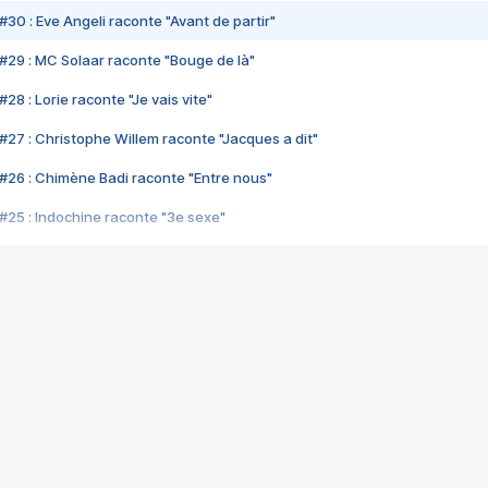
#30 : Eve Angeli raconte "Avant de partir"
#29 : MC Solaar raconte "Bouge de là"
28 : Lorie raconte "Je vais vite"
#27 : Christophe Willem raconte "Jacques a dit"
#26 : Chimène Badi raconte "Entre nous"
#25 : Indochine raconte "3e sexe"
#24 : Zaho raconte "C'est chelou"
#23 : Patrick Bruel raconte "Au café des délices"
#22 : Kyo raconte "Le chemin"
#21 : Nolwenn Leroy raconte "Cassé"
#20 : Patrick Hernandez raconte "Born to be alive"
#19 : Lorie raconte "Près de moi"