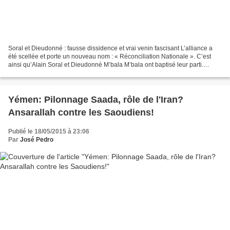
Soral et Dieudonné : fausse dissidence et vrai venin fascisant L’alliance a
été scellée et porte un nouveau nom : « Réconciliation Nationale ». C’est
ainsi qu’Alain Soral et Dieudonné M’bala M’bala ont baptisé leur parti.
Antisystème et radical, c’est...
Yémen: Pilonnage Saada, rôle de l'Iran?
Ansarallah contre les Saoudiens!
Publié le 18/05/2015 à 23:06
Par
José Pedro