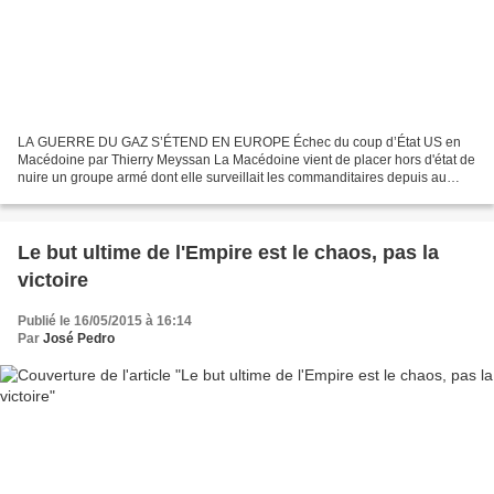
LA GUERRE DU GAZ S’ÉTEND EN EUROPE Échec du coup d’État US en
Macédoine par Thierry Meyssan La Macédoine vient de placer hors d'état de
nuire un groupe armé dont elle surveillait les commanditaires depuis au
moins huit mois. Elle a prévenu ainsi une nouvelle...
Le but ultime de l'Empire est le chaos, pas la
victoire
Publié le 16/05/2015 à 16:14
Par
José Pedro