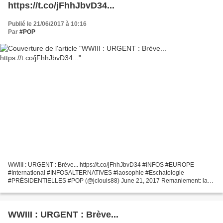
https://t.co/jFhhJbvD34...
Publié le 21/06/2017 à 10:16
Par
#POP
WWIII : URGENT : Brève... https://t.co/jFhhJbvD34 #INFOS #EUROPE
#International #INFOSALTERNATIVES #laosophie #Eschatologie
#PRÉSIDENTIELLES #POP (@jclouis88) June 21, 2017 Remaniement: la
liste complète du nouveau gouvernement. Après le départ des ministres...
WWIII : URGENT : Brève...