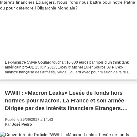
L’ex-ministre Sylvie Goulard touchait 10 000 euros par mois d’un think tank
américain pro-UE 25 juin 2017, 14:49 © Michel Euler Source: AFP L'ex-
ministre française des armées, Sylvie Goulard Avec pour mission de faire la
promotion de l’Union européenne,...
WWIII : «Macron Leaks» Levée de fonds hors
normes pour Macron. La France et son armée
Dirigée par des Intérêts financiers Etrangers.
Nous irons nous battre pour notre Patrie ou
Publié le 25/06/2017 à 14:43
pour défendre l'Oligarchie Mondiale?
Par
José Pedro