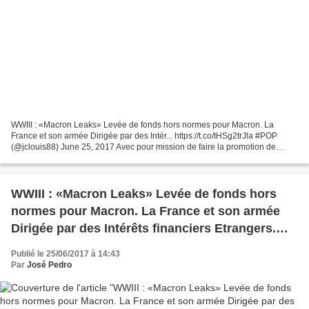
WWIII : «Macron Leaks» Levée de fonds hors normes pour Macron. La
France et son armée Dirigée par des Intér... https://t.co/tHSg2trJla #POP
(@jclouis88) June 25, 2017 Avec pour mission de faire la promotion de
l'Union européenne, le Council on the Future...
WWIII : «Macron Leaks» Levée de fonds hors
normes pour Macron. La France et son armée
Dirigée par des Intérêts financiers Etrangers.
Nous irons nous battre pour notre Patrie ou
Publié le 25/06/2017 à 14:43
pour défendre l'Oligarchie Mondiale?
Par
José Pedro