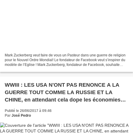
Mark Zuckerberg veut faire de vous un Pasteur dans une guerre de religion
pour le Nouvel Ordre Mondial! Le fondateur de Facebook veut s’inspirer du
modèle de l’Eglise ! Mark Zuckerberg, fondateur de Facebook, souhaite
utiliser le modèle communautaire...
WWIII : LES USA N'ONT PAS RENONCE A LA
GUERRE TOUT COMME LA RUSSIE ET LA
CHINE, en attendant cela dope les économies
des Armes de destructions massive et la Faim
Publié le 26/06/2017 à 09:46
dans le Monde n'a jamais autant tué.
Par
José Pedro