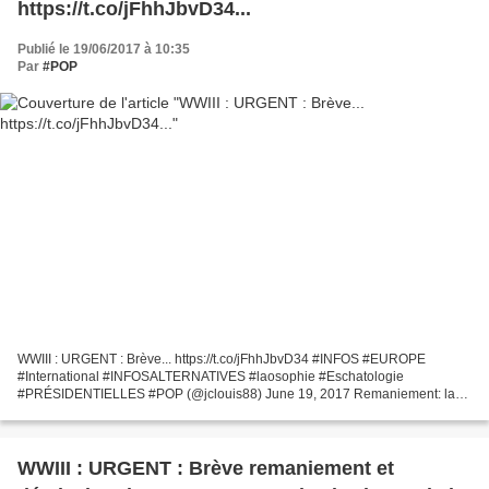
https://t.co/jFhhJbvD34...
Publié le 19/06/2017 à 10:35
Par
#POP
WWIII : URGENT : Brève... https://t.co/jFhhJbvD34 #INFOS #EUROPE
#International #INFOSALTERNATIVES #laosophie #Eschatologie
#PRÉSIDENTIELLES #POP (@jclouis88) June 19, 2017 Remaniement: la
liste complète du nouveau gouvernement. Après le départ des ministres...
WWIII : URGENT : Brève remaniement et