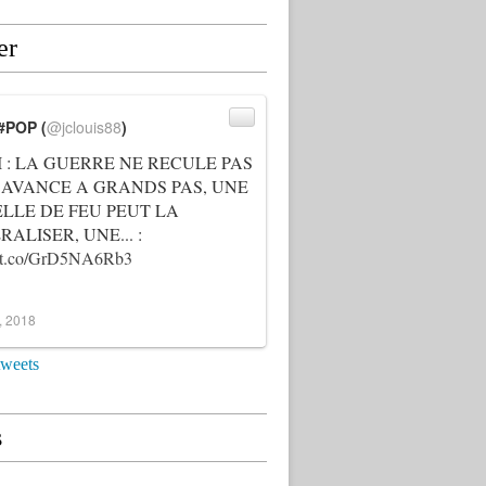
er
#POP (
@jclouis88
)
I : LA GUERRE NE RECULE PAS
 AVANCE A GRANDS PAS, UNE
ELLE DE FEU PEUT LA
ALISER, UNE... :
://t.co/GrD5NA6Rb3
3, 2018
tweets
s