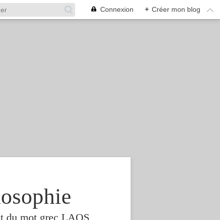
Connexion
+
Créer mon blog
osophie
est du mot grec LAOS