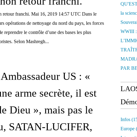
 non retour franchi.
QU'EST
la scien
non retour franchi. Mai 16, 2019 14:57 UTC Dans le
Souverai
rs opérations de nettoyage du nord du pays, les forces
WWIII 
e reprendre le contrôle d’une des bases les plus
L’IMM
oristes. Selon Mashregh...
TRAÎTR
MADRA
PAR B
 Ambassadeur US : «
LAOS
une arme secrète, il est
Démo
de Dieu », mais pas le
Infos
(1
u, SATAN-LUCIFER,
Europe
(