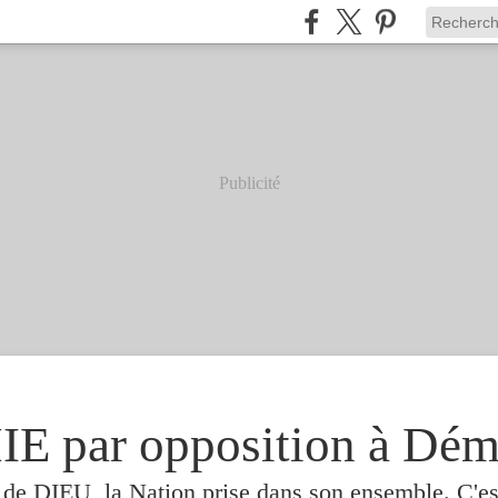
Publicité
 par opposition à Dém
e de DIEU, la Nation prise dans son ensemble. C'