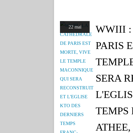
WWIII 
22 mai
PARIS 
TEMPL
SERA R
L'EGLI
TEMPS
ATHEE,