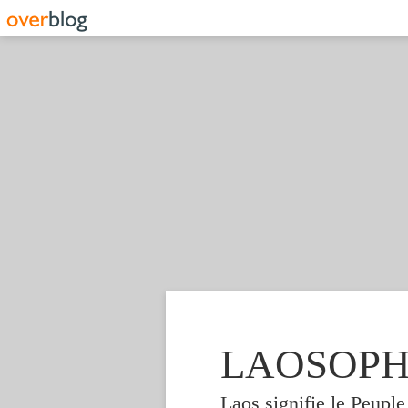
LAOSOPHIE
Laos signifie le Peupl