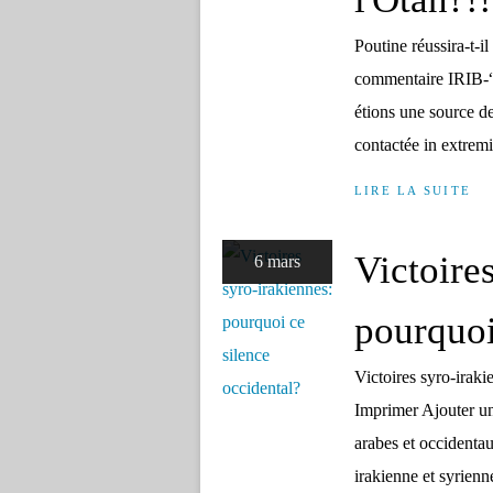
Poutine réussira-t-i
commentaire IRIB-“C
étions une source de
contactée in extremis
LIRE LA SUITE
Victoire
6 mars
pourquoi
Victoires syro-iraki
Imprimer Ajouter un
arabes et occidentau
irakienne et syrienne