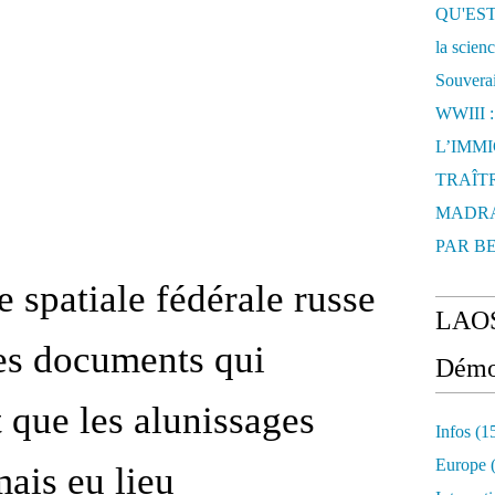
QU'EST
la scien
Souverai
WWIII 
L’IMM
TRAÎTR
MADRA
PAR B
 spatiale fédérale russe
LAOS
es documents qui
Démo
 que les alunissages
Infos
(1
Europe
(
mais eu lieu