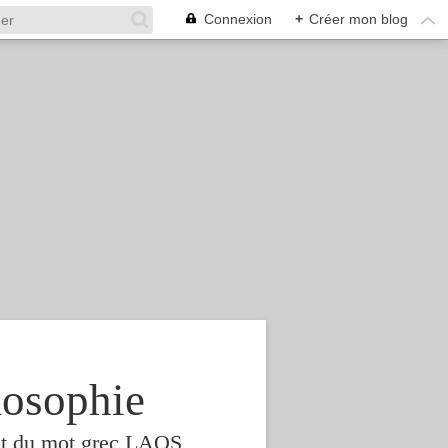
Connexion
+
Créer mon blog
osophie
est du mot grec LAOS