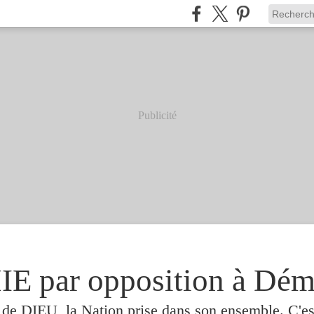
Publicité
 par opposition à Dém
e de DIEU, la Nation prise dans son ensemble. C'