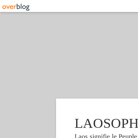
LAOSOPHIE
Laos signifie le Peupl