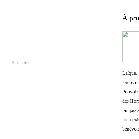
À pr
Publicité
Laïque. 
temps de
Pouvoir 
des Homm
fait pas 
pour exis
bénévole