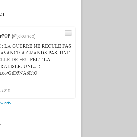
er
#POP (
@jclouis88
)
I : LA GUERRE NE RECULE PAS
 AVANCE A GRANDS PAS, UNE
ELLE DE FEU PEUT LA
ALISER, UNE... :
://t.co/GrD5NA6Rb3
3, 2018
tweets
s