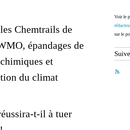
Voir le 
rédacte
 les Chemtrails de
sur le p
WMO, épandages de
Suiv
 chimiques et
tion du climat
éussira-t-il à tuer
!