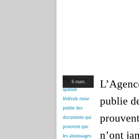
L’Agence
6 mars
publie d
prouvent
n’ont ja