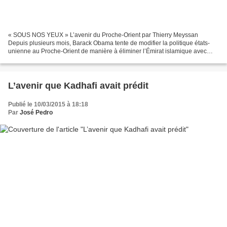
« SOUS NOS YEUX » L’avenir du Proche-Orient par Thierry Meyssan
Depuis plusieurs mois, Barack Obama tente de modifier la politique états-
unienne au Proche-Orient de manière à éliminer l’Émirat islamique avec
l’aide de la Syrie. Mais il ne le peut pas,...
L’avenir que Kadhafi avait prédit
Publié le 10/03/2015 à 18:18
Par
José Pedro