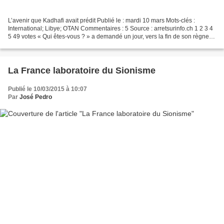
L’avenir que Kadhafi avait prédit Publié le : mardi 10 mars Mots-clés :
International; Libye; OTAN Commentaires : 5 Source : arretsurinfo.ch 1 2 3 4
5 49 votes « Qui êtes-vous ? » a demandé un jour, vers la fin de son règne,
feu Mouammar Kadhafi dans...
La France laboratoire du Sionisme
Publié le 10/03/2015 à 10:07
Par
José Pedro