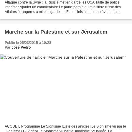
Attaque contre la Syrie : la Russie met en garde les USA Taille de police
Imprimer Ajouter un commentaire Le porte-parole du ministère russe des
Affaires étrangères a mis en garde les Etats-Unis contre une éventuelle
attaque contre les positions des forces...
Marche sur la Palestine et sur Jérusalem
Publié le 05/03/2015 à 10:28
Par
José Pedro
ACCUEIL Programme Le Sionisme [Liste des articles] Le Sionisme vu par le
Judaïsme (1) [Vidéo] Le Sionisme vu par le Judaïsme (2) [Vidéo] Le