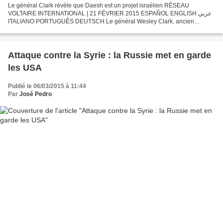
Le général Clark révèle que Daesh est un projet israélien RÉSEAU
VOLTAIRE INTERNATIONAL | 21 FÉVRIER 2015 ESPAÑOL ENGLISH عربي
ITALIANO PORTUGUÊS DEUTSCH Le général Wesley Clark, ancien
suprême commandeur de l’Otan, a déclaré à CNN que l’Émirat islamique...
Attaque contre la Syrie : la Russie met en garde
les USA
Publié le 06/03/2015 à 11:44
Par
José Pedro