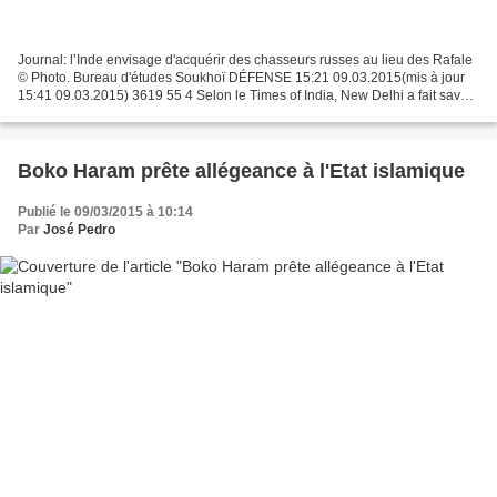
Journal: l’Inde envisage d'acquérir des chasseurs russes au lieu des Rafale
© Photo. Bureau d'études Soukhoï DÉFENSE 15:21 09.03.2015(mis à jour
15:41 09.03.2015) 3619 55 4 Selon le Times of India, New Delhi a fait savoir
à Moscou qu’il comptait sur le...
Boko Haram prête allégeance à l'Etat islamique
Publié le 09/03/2015 à 10:14
Par
José Pedro