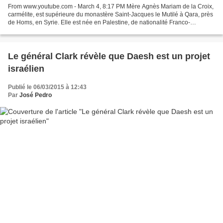
From www.youtube.com - March 4, 8:17 PM Mère Agnès Mariam de la Croix,
carmélite, est supérieure du monastère Saint-Jacques le Mutilé à Qara, près
de Homs, en Syrie. Elle est née en Palestine, de nationalité Franco-
Libanaise et vit en Syrie. Elle vient...
Le général Clark révèle que Daesh est un projet
israélien
Publié le 06/03/2015 à 12:43
Par
José Pedro