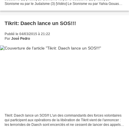
Sionisme vu par le Judaïsme (3) [Vidéo] Le Sionisme vu par Yahia Gouasmi,
Président du Parti Anti Sioniste [Vidéo]...
Tikrit: Daech lance un SOS!!!
Publié le 04/03/2015 à 21:22
Par
José Pedro
Tikrit: Daech lance un SOS!!! L'un des commandants des forces volontaires
qui participent aux opérations de la libération de Tikrit vient de l'annoncer :
les terroristes de Daech sont encerclés et ne cessent de lancer des appels à