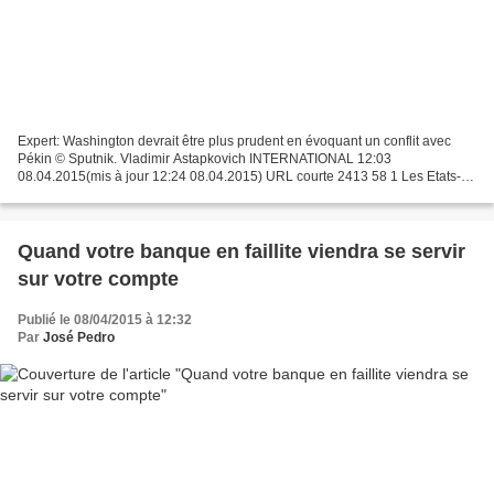
Expert: Washington devrait être plus prudent en évoquant un conflit avec
Pékin © Sputnik. Vladimir Astapkovich INTERNATIONAL 12:03
08.04.2015(mis à jour 12:24 08.04.2015) URL courte 2413 58 1 Les Etats-
Unis et la Chine possèdent des armées puissantes,...
Quand votre banque en faillite viendra se servir
sur votre compte
Publié le 08/04/2015 à 12:32
Par
José Pedro