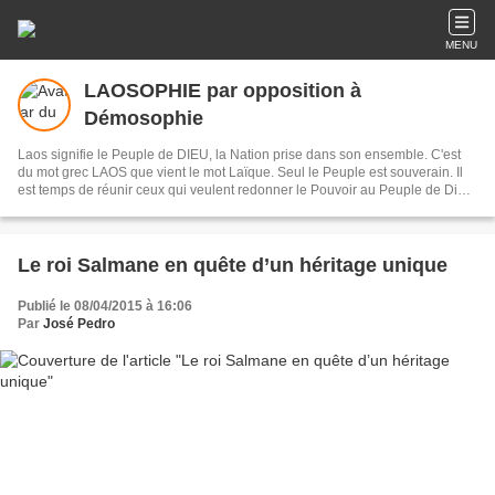
MENU
LAOSOPHIE par opposition à
Démosophie
Laos signifie le Peuple de DIEU, la Nation prise dans son ensemble. C'est
du mot grec LAOS que vient le mot Laïque. Seul le Peuple est souverain. Il
est temps de réunir ceux qui veulent redonner le Pouvoir au Peuple de Dieu
et au Libre Arbitre des Hommes. (ce Blog non professionnel, ne fait pas
appel à la publicité ni à des subventions pour exister , il est gratuit et tenu
par des bénévoles).
Le roi Salmane en quête d’un héritage unique
Publié le 08/04/2015 à 16:06
Par
José Pedro