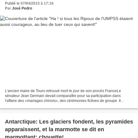
Publié le 07/04/2015 à 17:16
Par
José Pedro
L'ancien maire de Tours retrouvé mort le jour de son procès FranceLe
sénateur Jean Germain devait comparaître pour sa participation dans
l'affaire des «mariages chinois», des cérémonies fictives de groupe. Il
s'agirait d'un suicide. Le corps de Jean Germain...
Antarctique: Les glaciers fondent, les pyramides
apparaissent, et la marmotte se dit en
marmottant: chouette!