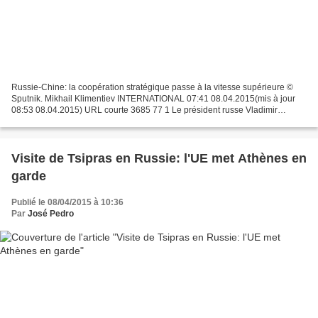
Russie-Chine: la coopération stratégique passe à la vitesse supérieure ©
Sputnik. Mikhail Klimentiev INTERNATIONAL 07:41 08.04.2015(mis à jour
08:53 08.04.2015) URL courte 3685 77 1 Le président russe Vladimir
Poutine a reçu le chef de la diplomatie chinoise...
Visite de Tsipras en Russie: l'UE met Athènes en
garde
Publié le 08/04/2015 à 10:36
Par
José Pedro