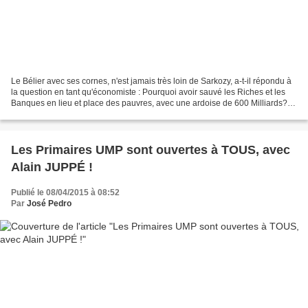
Le Bélier avec ses cornes, n'est jamais très loin de Sarkozy, a-t-il répondu à
la question en tant qu'économiste : Pourquoi avoir sauvé les Riches et les
Banques en lieu et place des pauvres, avec une ardoise de 600 Milliards?,
et le modèle Islandais...
Les Primaires UMP sont ouvertes à TOUS, avec
Alain JUPPÉ !
Publié le 08/04/2015 à 08:52
Par
José Pedro