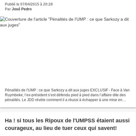
Publié le 07/04/2015 à 20:28
Par
José Pedro
Pénalités de l'UMP : ce que Sarkozy a dit aux juges EXCLUSIF - Face à Van
Ruymbeke, l’ex-président s’est défendu pied à pied dans l’affaire dite des
pénalités. Le JDD révèle comment il a réussi à échapper à une mise en
examen. Renaud Van Ruymbeke et Nicolas...
Ha ! si tous les Ripoux de l'UMPSS étaient aussi
courageux, au lieu de tuer ceux qui savent!